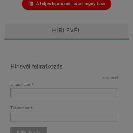
A teljes lejátszási lista megnyitása
HÍRLEVÉL
Hírlevél feliratkozás
*
Kötelező
*
E-mail cím
*
Teljes név