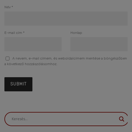
Név
*
E-mail cím
*
Honlap
A nevem, e-mail címem, és weboldalcímem mentése a böngészőben
a következő hozzászólásomhoz.