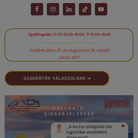
Ügyfélfogadás: H-CS 10:00-15:00; P 10:00-13:00
~~~~~~~~~~~~~~~~~~~~~~~
Irodánk július 31. és augusztus 16. között
zárva tart!
SZAKÉRTŐK VÁLASZOLNAK ➔