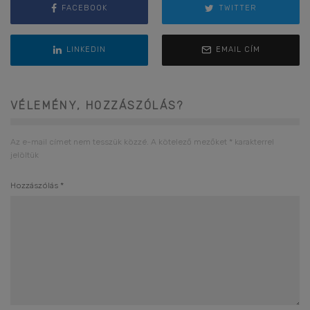
FACEBOOK
TWITTER
LINKEDIN
EMAIL CÍM
VÉLEMÉNY, HOZZÁSZÓLÁS?
Az e-mail címet nem tesszük közzé.
A kötelező mezőket
*
karakterrel
jelöltük
Hozzászólás
*