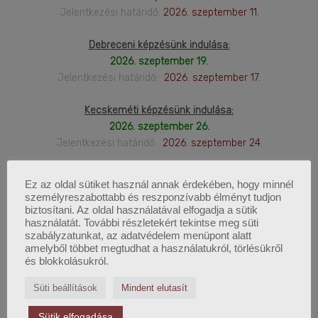
Jelentkezési határidő:
2026. szeptember 11.
Debreceni képzésünk indulása:
2026. szeptember 19.
Jelentkezési határidő:
2026. szeptember 17.
Kecskeméti képzésünk indulása:
2026. szeptember 26.
Jelentkezési határidő:
2026. szeptember 24.
Székesfehérvári képzésünk indulása:
Ez az oldal sütiket használ annak érdekében, hogy minnél
2026. október 03.
személyreszabottabb és reszponzívabb élményt tudjon
jelentkezési határidő:
2026. október 01.
biztosítani. Az oldal használatával elfogadja a sütik
használatát. További részletekért tekintse meg süti
szabályzatunkat, az adatvédelem menüpont alatt
Nyíregyházi képzésünk indulása:
amelyből többet megtudhat a használatukról, törlésükről
2026. október 10.
és blokkolásukról.
Jelentkezési határidő:
2026. október 08.
Süti beállítások
Mindent elutasít
Szegedi képzésünk indulása:
Sütik elfogadása