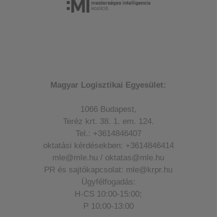
Magyar Logisztikai Egyesület:
1066 Budapest,
Teréz krt. 38. 1. em. 124.
Tel.: +3614846407
oktatási kérdésekben: +3614846414
mle@mle.hu / oktatas@mle.hu
PR és sajtókapcsolat: mle@krpr.hu
Ügyfélfogadás:
H-CS 10:00-15:00;
P 10:00-13:00