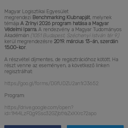
Magyar Logisztikai Egyesület
megrendezi
Benchmarking Klubnapját
, melynek
témája
A Zrínyi 2026 program hatása a Magyar
Védelmi Iparra.
A rendezvény a Magyar Tudományos
Akadémián
(1051 Budapest, Széchenyi István tér 9.)
kerül megrendezésre
2019. március 13-án, szerdán
15:00-kor
.
A részvétel díjmentes, de regisztrációhoz kötött. Ha
részt venne az eseményen, a következő linken
regisztrálhat:
https://goo.gl/forms/DGfUDZU2an1rJ3652
Program:
https://drive.google.com/open?
id=1Mi4LzFQg9Ssc32GZjbtYaZxXXrc72apo