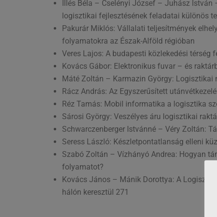
Illés Béla – Cselényi József – Juhász Istvá
logisztikai fejlesztésének feladatai különös 
Pakurár Miklós: Vállalati teljesítmények elhe
folyamatokra az Észak-Alföld régióban
Veres Lajos: A budapesti közlekedési térség fe
Kovács Gábor: Elektronikus fuvar – és raktárb
Máté Zoltán – Karmazin György: Logisztikai 
Rácz András: Az Egyszerűsített utánvétkezelé
Réz Tamás: Mobil informatika a logisztika s
Sárosi György: Veszélyes áru logisztikai rak
Schwarczenberger Istvánné – Véry Zoltán: Tárg
Seress László: Készletpontatlanság elleni kü
Szabó Zoltán – Vízhányó Andrea: Hogyan tám
folyamatot?
Kovács János – Mánik Dorottya: A Logisztika
hálón keresztül 271