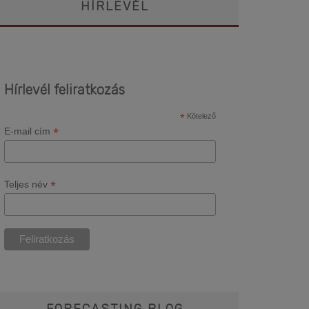
HÍRLEVÉL
Hírlevél feliratkozás
*
Kötelező
*
E-mail cím
*
Teljes név
FORECASTING BLOG