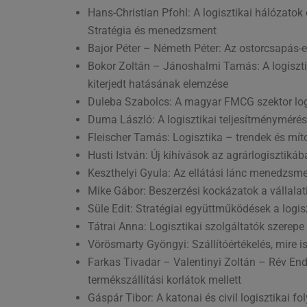
Hans-Christian Pfohl: A logisztikai hálózato
Stratégia és menedzsment
Bajor Péter – Németh Péter: Az ostorcsapás-
Bokor Zoltán – Jánoshalmi Tamás: A logiszti
kiterjedt hatásának elemzése
Duleba Szabolcs: A magyar FMCG szektor logi
Duma László: A logisztikai teljesítménymér
Fleischer Tamás: Logisztika – trendek és mí
Husti István: Új kihívások az agrárlogisztiká
Keszthelyi Gyula: Az ellátási lánc menedzsme
Mike Gábor: Beszerzési kockázatok a vállalat
Süle Edit: Stratégiai együttműködések a logi
Tátrai Anna: Logisztikai szolgáltatók szerepe
Vörösmarty Gyöngyi: Szállítóértékelés, mire is
Farkas Tivadar – Valentinyi Zoltán – Rév En
termékszállítási korlátok mellett
Gáspár Tibor: A katonai és civil logisztikai 