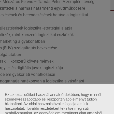
n – Mészáros Ferenc – Tamás Péter: A zempléni térség
tekintettel a hármas határmenti együttműködésre
lyezésének és berendezésének hatása a logisztikai
jlesztésének logisztikai-stratégiai alapjai
örzék, mint korszerű logisztikai eszközök
marketing a gyakorlatban
s (EUV) szolgáltatás bevezetése
zolgálatában
tárak – korszerű követelmények
yi – és digitális javak logisztikája
zdelem gyakorlati vonatkozásai
ogathatja hatékonyan a logisztika a vásárlási
i Évkönyvben megjelent cikkek elemzése kapcsolati
Ez az oldal sütiket használ annak érdekében, hogy minnél
személyreszabottabb és reszponzívabb élményt tudjon
biztosítani. Az oldal használatával elfogadja a sütik
használatát. További részletekért tekintse meg süti
szabályzatunkat, az adatvédelem menüpont alatt amelyből