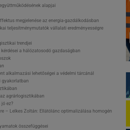
k együttműködésének alapjai
effektus megjelenése az energia-gazdálkodásban
kai teljesítménymutatók vállalati eredményességre
sztikai trendjei
és kérdései a hálózatosodó gazdaságban
toszok
ban
nt alkalmazási lehetőségei a védelmi tárcánál
i gyakorlatban
sztikában
 az agrárlogisztikában
 jó ez?
dre – Lelkes Zoltán: Ellátólánc optimalizálása homogén
folyamatok összefüggései