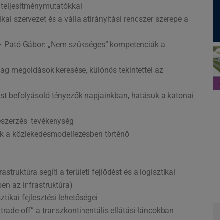
e teljesítménymutatókkal
kai szervezet és a vállalatirányítási rendszer szerepe a
– Pató Gábor: „Nem szükséges” kompetenciák a
ag megoldások keresése, különös tekintettel az
t befolyásoló tényezők napjainkban, hatásuk a katonai
eszerzési tevékenység
ak a közlekedésmodellezésben történő
k
struktúra segíti a területi fejlődést és a logisztikai
en az infrastruktúra)
tikai fejlesztési lehetőségei
rade-off” a transzkontinentális ellátási-láncokban