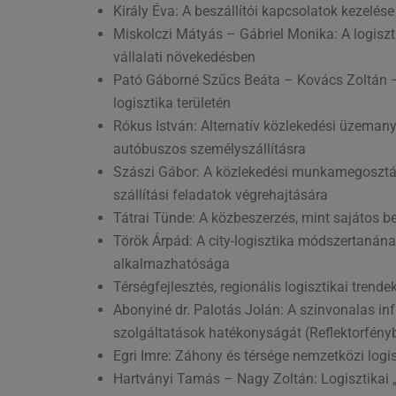
Király Éva: A beszállítói kapcsolatok kezelés
Miskolczi Mátyás – Gábriel Monika: A logiszti
vállalati növekedésben
Pató Gáborné Szűcs Beáta – Kovács Zoltán 
logisztika területén
Rókus István: Alternatív közlekedési üzemany
autóbuszos személyszállításra
Szászi Gábor: A közlekedési munkamegosztás
szállítási feladatok végrehajtására
Tátrai Tünde: A közbeszerzés, mint sajátos b
Török Árpád: A city-logisztika módszertanán
alkalmazhatósága
Térségfejlesztés, regionális logisztikai trende
Abonyiné dr. Palotás Jolán: A színvonalas infra
szolgáltatások hatékonyságát (Reflektorfényb
Egri Imre: Záhony és térsége nemzetközi logisz
Hartványi Tamás – Nagy Zoltán: Logisztikai „t