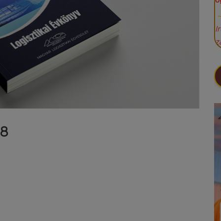
Ü
I
z
08