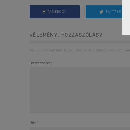
FACEBOOK
TWITTER
VÉLEMÉNY, HOZZÁSZÓLÁS?
Az e-mail címet nem tesszük közzé.
A kötelező mezőket
*
kara
Hozzászólás
*
Név
*