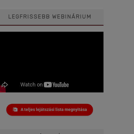
LEGFRISSEBB WEBINÁRIUM
A teljes lejátszási lista megnyitása