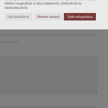
többet megtudhat a használatukról, törlésükről és
blokkolásukról.
LINKEDIN
EMAIL CÍM
Sütik elfogadása
Süti beállítások
Mindent elutasít
kterrel jelöltük