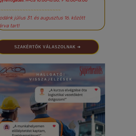
gyfélfogadás: H-CS 10:00-15:00; P 10:00-13:00
~~~~~~~~~~~~~~~~~~~~~~~
rodánk július 31. és augusztus 16. között
árva tart!
SZAKÉRTŐK VÁLASZOLNAK ➔