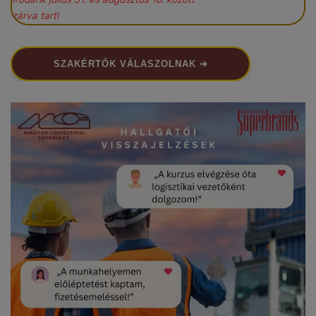
zárva tart!
SZAKÉRTŐK VÁLASZOLNAK ➔