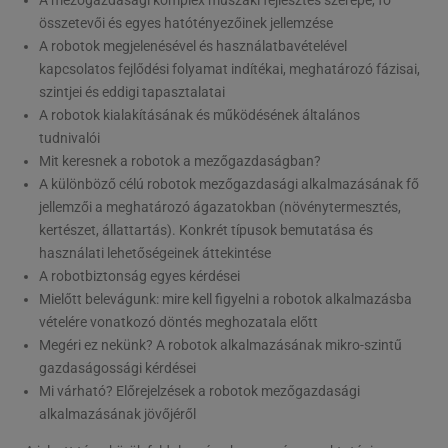
összetevői és egyes hatótényezőinek jellemzése
A robotok megjelenésével és használatbavételével
kapcsolatos fejlődési folyamat indítékai, meghatározó fázisai,
szintjei és eddigi tapasztalatai
A robotok kialakításának és működésének általános
tudnivalói
Mit keresnek a robotok a mezőgazdaságban?
A különböző célú robotok mezőgazdasági alkalmazásának fő
jellemzői a meghatározó ágazatokban (növénytermesztés,
kertészet, állattartás). Konkrét típusok bemutatása és
használati lehetőségeinek áttekintése
A robotbiztonság egyes kérdései
Mielőtt belevágunk: mire kell figyelni a robotok alkalmazásba
vételére vonatkozó döntés meghozatala előtt
Megéri ez nekünk? A robotok alkalmazásának mikro-szintű
gazdaságossági kérdései
Mi várható? Előrejelzések a robotok mezőgazdasági
alkalmazásának jövőjéről