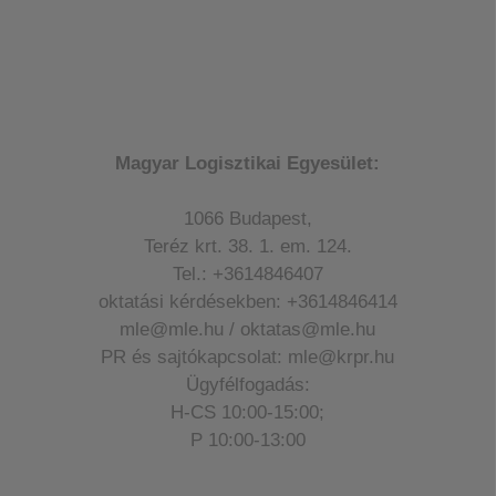
Magyar Logisztikai Egyesület:
1066 Budapest,
Teréz krt. 38. 1. em. 124.
Tel.: +3614846407
oktatási kérdésekben: +3614846414
mle@mle.hu / oktatas@mle.hu
PR és sajtókapcsolat: mle@krpr.hu
Ügyfélfogadás:
H-CS 10:00-15:00;
P 10:00-13:00