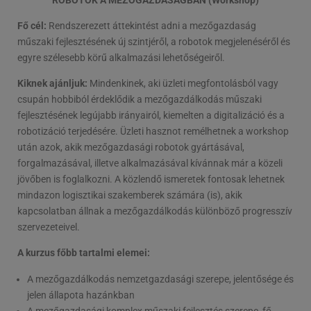
Fő cél:
Rendszerezett áttekintést adni a mezőgazdaság
műszaki fejlesztésének új szintjéről, a robotok megjelenéséről és
egyre szélesebb körű alkalmazási lehetőségeiről.
Kiknek ajánljuk:
Mindenkinek, aki üzleti megfontolásból vagy
csupán hobbiból érdeklődik a mezőgazdálkodás műszaki
fejlesztésének legújabb irányairól, kiemelten a digitalizáció és a
robotizáció terjedésére. Üzleti hasznot remélhetnek a workshop
után azok, akik mezőgazdasági robotok gyártásával,
forgalmazásával, illetve alkalmazásával kívánnak már a közeli
jövőben is foglalkozni. A közlendő ismeretek fontosak lehetnek
mindazon logisztikai szakemberek számára (is), akik
kapcsolatban állnak a mezőgazdálkodás különböző progresszív
szervezeteivel.
A kurzus főbb tartalmi elemei:
A mezőgazdálkodás nemzetgazdasági szerepe, jelentősége és
jelen állapota hazánkban
A mezőgazdasági komplex műszaki fejlesztés szerepe, fő