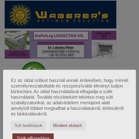
Ez az oldal sütiket használ annak érdekében, hogy minnél
személyreszabottabb és reszponzívabb élményt tudjon
biztosítani. Az oldal használatával elfogadja a sütik
használatát. További részletekért tekintse meg süti
szabályzatunkat, az adatvédelem menüpont alatt
amelyből többet megtudhat a használatukról, törlésükről
és blokkolásukról.
Süti beállítások
Mindent elutasít
FELSŐFOKÚ LOGISZTIKAI
Sütik elfogadása