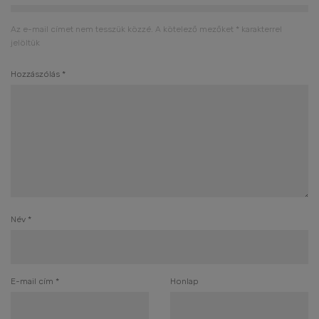
Az e-mail címet nem tesszük közzé.
A kötelező mezőket
*
karakterrel
jelöltük
Hozzászólás
*
Név
*
E-mail cím
*
Honlap