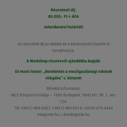
Részvételi díj:
80.000,- Ft + ÁFA
Jelentkezési határidő:
Az részvételi díj az ebédet és a kávészüneti frissítőt is
tartalmazza.
A Workshop résztvevői ajándékba kapják:
Dr.Husti István: „Betekintés a mezőgazdasági robotok
világába” c. könyvét
Bővebb információ:
MLE Központi Irodája – 1066 Budapest, Teréz krt. 38. 1. em.
124.
Tel: +36(1) 484-6407, +36(1) 484-6414, +3620 479-4443
mle@mle.hu; t.dombi@mle.hu