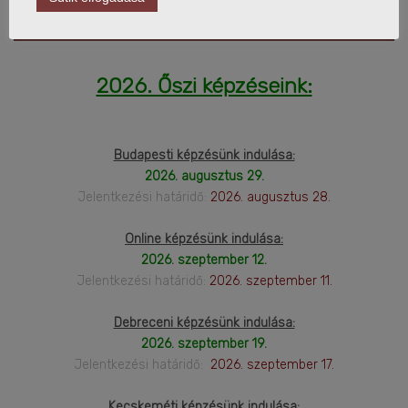
MENEDZSER KÉPZÉS
2026. Őszi képzéseink:
Budapesti képzésünk indulása:
2026. augusztus 29.
Jelentkezési határidő:
2026. augusztus 28.
Online képzésünk indulása:
2026. szeptember 12.
Jelentkezési határidő:
2026. szeptember 11.
Debreceni képzésünk indulása:
2026. szeptember 19.
Jelentkezési határidő:
2026. szeptember 17.
Kecskeméti képzésünk indulása: