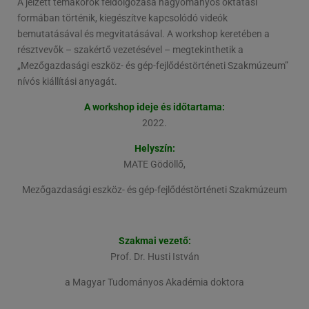
A jelzett témakörök feldolgozása hagyományos oktatási
formában történik, kiegészítve kapcsolódó videók
bemutatásával és megvitatásával. A workshop keretében a
résztvevők – szakértő vezetésével – megtekinthetik a
„Mezőgazdasági eszköz- és gép-fejlődéstörténeti Szakmúzeum”
nívós kiállítási anyagát.
A workshop ideje és időtartama:
2022.
Helyszín:
MATE Gödöllő,
Mezőgazdasági eszköz- és gép-fejlődéstörténeti Szakmúzeum
Szakmai vezető:
Prof. Dr. Husti István
a Magyar Tudományos Akadémia doktora