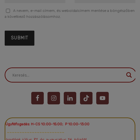
A nevem, e-mail címem, és weboldalcímem mentése a böngészőben
a következő hozzászólásomhoz.
Ügyfélfogadás: H-CS 10:00-15:00; P 10:00-13:00
~~~~~~~~~~~~~~~~~~~~~~~
Irodánk július 31. és augusztus 16. között