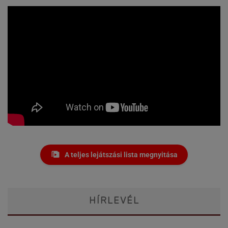
A teljes lejátszási lista megnyitása
HÍRLEVÉL