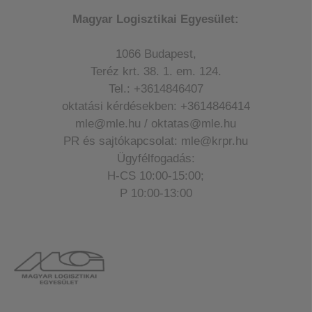
Magyar Logisztikai Egyesület:
1066 Budapest,
Teréz krt. 38. 1. em. 124.
Tel.: +3614846407
oktatási kérdésekben: +3614846414
mle@mle.hu / oktatas@mle.hu
PR és sajtókapcsolat: mle@krpr.hu
Ügyfélfogadás:
H-CS 10:00-15:00;
P 10:00-13:00