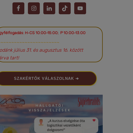
gyfélfogadás: H-CS 10:00-15:00; P 10:00-13:00
~~~~~~~~~~~~~~~~~~~~~~~
rodánk július 31. és augusztus 16. között
árva tart!
SZAKÉRTŐK VÁLASZOLNAK ➔