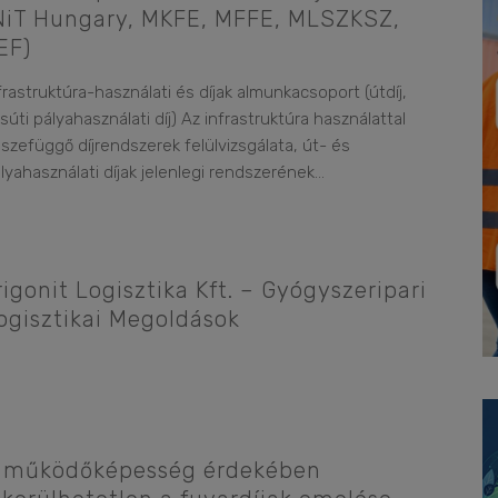
NiT Hungary, MKFE, MFFE, MLSZKSZ,
EF)
frastruktúra-használati és díjak almunkacsoport (útdíj,
súti pályahasználati díj) Az infrastruktúra használattal
szefüggő díjrendszerek felülvizsgálata, út- és
lyahasználati díjak jelenlegi rendszerének
...
rigonit Logisztika Kft. – Gyógyszeripari
ogisztikai Megoldások
 működőképesség érdekében