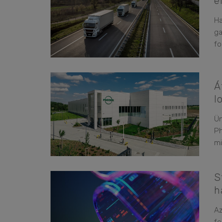
e
Ha
ga
fo
Á
l
Ün
Ph
mi
S
h
Az