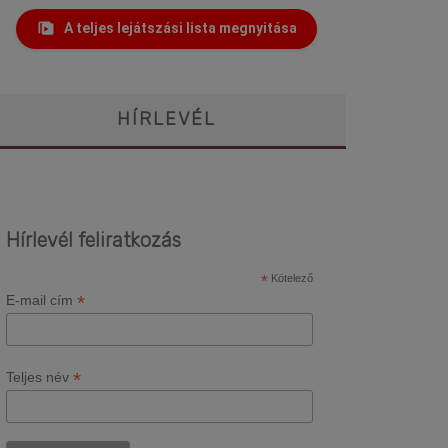
A teljes lejátszási lista megnyitása
HÍRLEVÉL
Hírlevél feliratkozás
*
Kötelező
*
E-mail cím
*
Teljes név