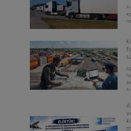
A 
eg
ne
K
f
s
Eg
ny
ár
A 
A
v
k
m