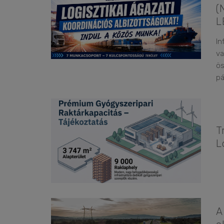
(
L
In
va
ös
pá
T
L
A