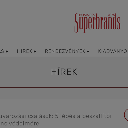
ÁS
HÍREK
RENDEZVÉNYEK
KIADVÁNYO
HÍREK
uvarozási csalások: 5 lépés a beszállítói
ánc védelmére