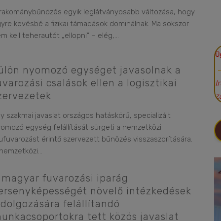
rakománybűnözés egyik leglátványosabb változása, hogy
yre kevésbé a fizikai támadások dominálnak. Ma sokszor
m kell teherautót „ellopni” – elég,
...
Ü
ülön nyomozó egységet javasolnak a
uvarozási csalások ellen a logisztikai
I
zervezetek
z
y szakmai javaslat országos hatáskörű, specializált
omozó egység felállítását sürgeti a nemzetközi
ufuvarozást érintő szervezett bűnözés visszaszorítására.
nemzetközi
...
 magyar fuvarozási iparág
ersenyképességét növelő intézkedések
idolgozására felállítandó
unkacsoportokra tett közös javaslat