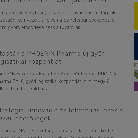
lkerülhetetlen a fuvardíjak emelése
rmadik éve veszteséges a közúti fuvarozás: a stagnáló
zdasági környezet, a folyamatos költségnövekedés, a
rint gyors erősödése csak a fuvardíjak
...
tadták a PHOENIX Pharma új győri
ogisztikai központját
nepélyes keretek között adták át pénteken a PHOENIX
arma Zrt. új győri logisztikai központját. A mintegy 8
lliárd forintos, zöldmezős
...
tratégia, innováció és teherbírás: ezek a
azai lehetőségek
 európai NATO‑szövetségesek által alkalmazott kettős