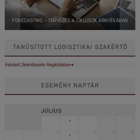
FORECASTING – TERVEZÉS A CIKLUSOK ÁRNYÉKÁBAN
TANÚSÍTOTT LOGISZTIKAI SZAKÉRTŐ
Írásbeli Jelentkezés Megküldése➜
ESEMÉNY NAPTÁR
•
1
2
3
4
5
•
6
7
8
9
10
11
12