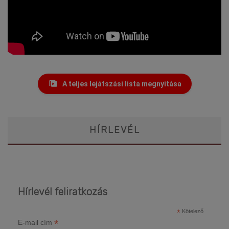
A teljes lejátszási lista megnyitása
HÍRLEVÉL
Hírlevél feliratkozás
*
Kötelező
*
E-mail cím