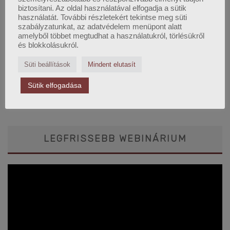
biztosítani. Az oldal használatával elfogadja a sütik
használatát. További részletekért tekintse meg süti
Nyíregyházi képzésünk indulása:
szabályzatunkat, az adatvédelem menüpont alatt
2026. október 10.
amelyből többet megtudhat a használatukról, törlésükről
és blokkolásukról.
Jelentkezési határidő:
2026. október 08.
Süti beállítások
Mindent elutasít
Szegedi képzésünk indulása:
2026. november 14.
Sütik elfogadása
Jelentkezési határidő:
2026. november 12.
LEGFRISSEBB WEBINÁRIUM