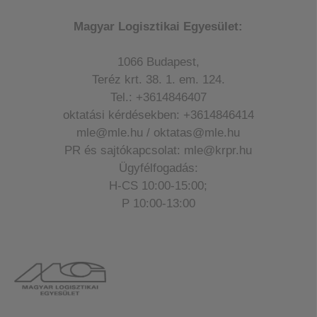
Magyar Logisztikai Egyesület:
1066 Budapest,
Teréz krt. 38. 1. em. 124.
Tel.: +3614846407
oktatási kérdésekben: +3614846414
mle@mle.hu / oktatas@mle.hu
PR és sajtókapcsolat: mle@krpr.hu
Ügyfélfogadás:
H-CS 10:00-15:00;
P 10:00-13:00