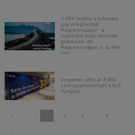
A DSV lezárta a Schenker
jogi integrációját
Magyarországon -a
logisztikai óriás nemcsak
globálisan, de
Magyarországon is az élre
tört
Szegeden adta át 3 000.
csomagautomatáját a GLS
Hungary
1
2
3
4
…
78