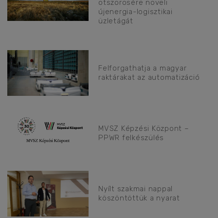
ötszörösére növeli
újenergia-logisztikai
üzletágát
Felforgathatja a magyar
raktárakat az automatizáció
MVSZ Képzési Központ –
PPWR felkészülés
Nyílt szakmai nappal
köszöntöttük a nyarat