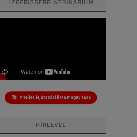
LEGFRISSEBB WEBINÁRIUM
A teljes lejátszási lista megnyitása
HÍRLEVÉL