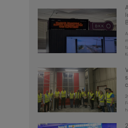
l
A
m
t
K
s
2
F
h