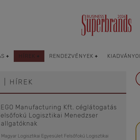
ÁS
HÍREK
RENDEZVÉNYEK
KIADVÁNYO
 | HÍREK
LEGO Manufacturing Kft. céglátogatás
Felsőfokú Logisztikai Menedzser
hallgatóknak
 Magyar Logisztikai Egyesület Felsőfokú Logisztikai