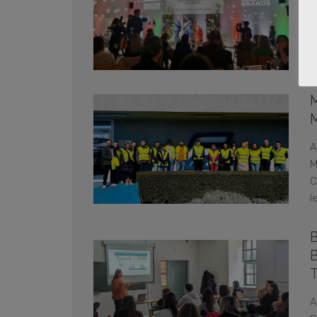
A
v
e
A
M
C
l
A