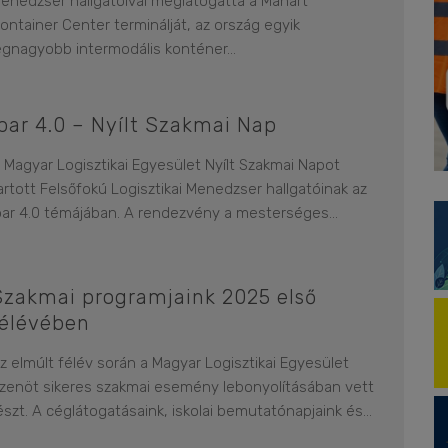
enedzser hallgatóival meglátogatta a Mahart
ontainer Center terminálját, az ország egyik
egnagyobb intermodális konténer
...
Ipar 4.0 – Nyílt Szakmai Nap
 Magyar Logisztikai Egyesület Nyílt Szakmai Napot
artott Felsőfokú Logisztikai Menedzser hallgatóinak az
par 4.0 témájában. A rendezvény a mesterséges
...
Szakmai programjaink 2025 első
félévében
z elmúlt félév során a Magyar Logisztikai Egyesület
izenöt sikeres szakmai esemény lebonyolításában vett
észt. A céglátogatásaink, iskolai bemutatónapjaink és
...