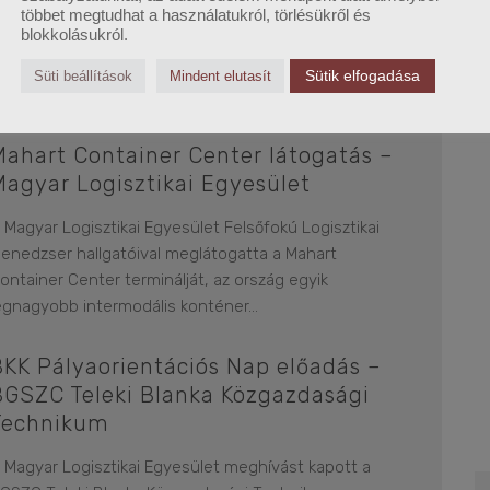
többet megtudhat a használatukról, törlésükről és
 MagyarBrands már 15 éve díjazza a kiváló magyar
blokkolásukról.
onatkozású márkákat, ez idő alatt pedig Magyarország
Sütik elfogadása
Süti beállítások
Mindent elutasít
gyik legismertebb és elismertebb
...
Mahart Container Center látogatás –
Magyar Logisztikai Egyesület
 Magyar Logisztikai Egyesület Felsőfokú Logisztikai
enedzser hallgatóival meglátogatta a Mahart
ontainer Center terminálját, az ország egyik
egnagyobb intermodális konténer
...
BKK Pályaorientációs Nap előadás –
BGSZC Teleki Blanka Közgazdasági
Technikum
 Magyar Logisztikai Egyesület meghívást kapott a