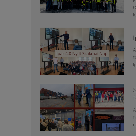
M
C
l
A
t
I
A
t
r