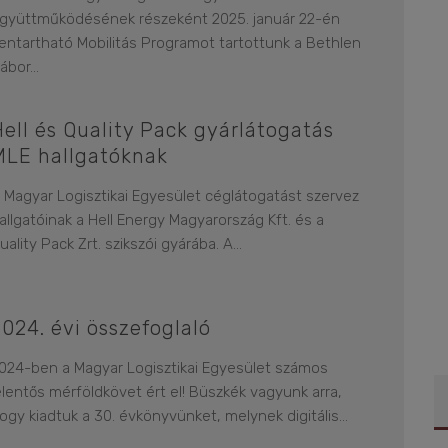
gyüttműködésének részeként 2025. január 22-én
entartható Mobilitás Programot tartottunk a Bethlen
ábor
...
Hell és Quality Pack gyárlátogatás
MLE hallgatóknak
 Magyar Logisztikai Egyesület céglátogatást szervez
allgatóinak a Hell Energy Magyarország Kft. és a
uality Pack Zrt. szikszói gyárába. A
...
2024. évi összefoglaló
024-ben a Magyar Logisztikai Egyesület számos
elentős mérföldkövet ért el! Büszkék vagyunk arra,
ogy kiadtuk a 30. évkönyvünket, melynek digitális
...