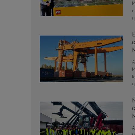
M
m
g
A
M
l
o
A