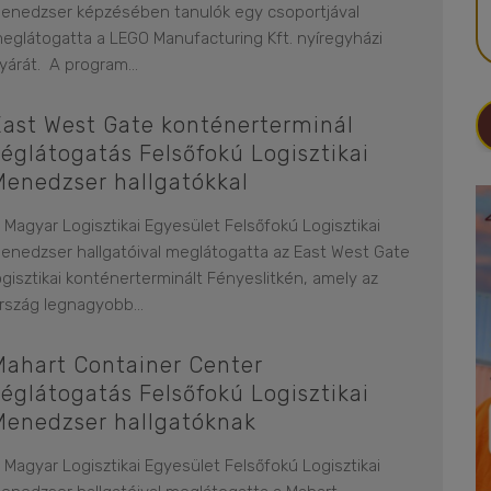
enedzser képzésében tanulók egy csoportjával
eglátogatta a LEGO Manufacturing Kft. nyíregyházi
yárát. A program
...
East West Gate konténerterminál
céglátogatás Felsőfokú Logisztikai
Menedzser hallgatókkal
 Magyar Logisztikai Egyesület Felsőfokú Logisztikai
enedzser hallgatóival meglátogatta az East West Gate
ogisztikai konténerterminált Fényeslitkén, amely az
rszág legnagyobb
...
Mahart Container Center
céglátogatás Felsőfokú Logisztikai
Menedzser hallgatóknak
 Magyar Logisztikai Egyesület Felsőfokú Logisztikai