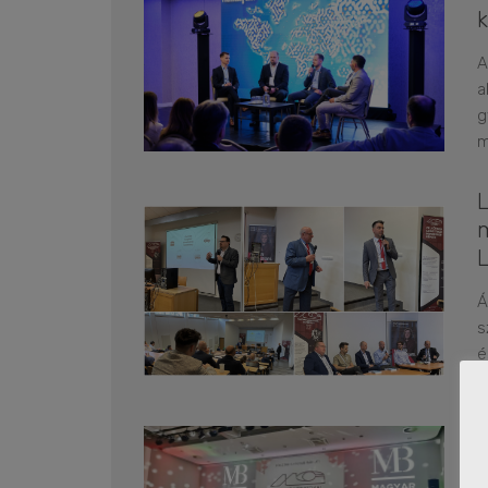
A
a
g
m
L
Á
s
é
s