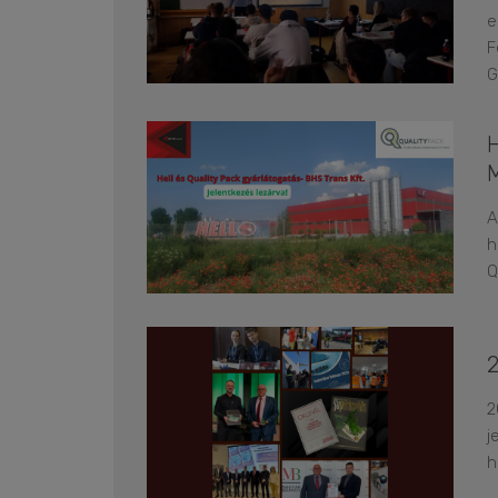
e
F
G
A
h
Q
2
j
h