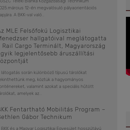
GSZC Teleki Blanka Közgazdasági Technikum
025.március 12-én megvalósuló pályaorientációs
apjára. A BKK-val való
...
Az MLE Felsőfokú Logisztikai
Menedzser hallgatóival meglátogatta
a Rail Cargo Terminált, Magyarország
gyik legjelentősebb áruszállítási
központját
 látogatás során különböző típusú tárolókat
ekinthettünk meg, köztük a hagyományos
onténereket, valamint azokat a speciális hűtött
árolókat, amelyek az
...
BKK Fentartható Mobilitás Program –
Bethlen Gábor Technikum
 BKK és a Magyar Logisztikai Egyesület hosszútávú