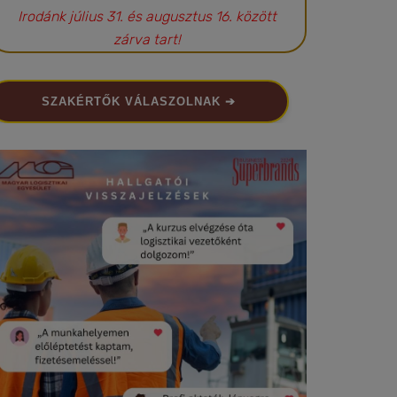
Irodánk július 31. és augusztus 16. között
zárva tart!
SZAKÉRTŐK VÁLASZOLNAK ➔