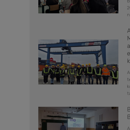
B
2
n
e
A
t
k
t
A