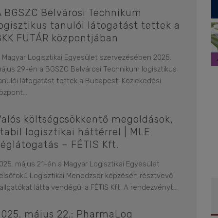
A BGSZC Belvárosi Technikum
ogisztikus tanulói látogatást tettek a
BKK FUTÁR központjában
 Magyar Logisztikai Egyesület szervezésében 2025.
ájus 29-én a BGSZC Belvárosi Technikum logisztikus
anulói látogatást tettek a Budapesti Közlekedési
özpont
...
Valós költségcsökkentő megoldások,
tabil logisztikai háttérrel | MLE
céglátogatás – FÉTIS Kft.
025. május 21-én a Magyar Logisztikai Egyesület
elsőfokú Logisztikai Menedzser képzésén résztvevő
allgatókat látta vendégül a FÉTIS Kft. A rendezvényt
...
2025. május 22.: PharmaLog