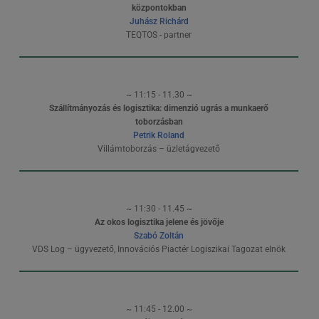
központokban
Juhász Richárd
TEQTOS - partner
~ 11:15 - 11.30 ~
Szállítmányozás és logisztika: dimenzió ugrás a munkaerő
toborzásban
Petrik Roland
Villámtoborzás – üzletágvezető
~ 11:30 - 11.45 ~
Az okos logisztika jelene és jövője
Szabó Zoltán
VDS Log – ügyvezető, Innovációs Piactér Logiszikai Tagozat elnök
~ 11:45 - 12.00 ~