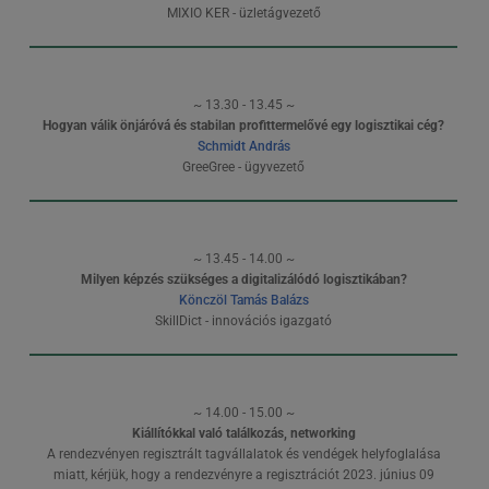
MIXIO KER - üzletágvezető
~ 13.30 - 13.45 ~
Hogyan válik önjáróvá és stabilan profittermelővé egy logisztikai cég?
Schmidt András
GreeGree - ügyvezető
~ 13.45 - 14.00 ~
Milyen képzés szükséges a digitalizálódó logisztikában?
Könczöl Tamás Balázs
SkillDict - innovációs igazgató
~ 14.00 - 15.00 ~
Kiállítókkal való találkozás, networking
A rendezvényen regisztrált tagvállalatok és vendégek helyfoglalása
miatt, kérjük, hogy a rendezvényre a regisztrációt 2023. június 09