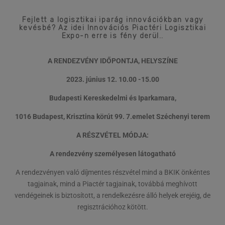
Fejlett a logisztikai iparág innovációkban vagy
kevésbé? Az idei Innovációs Piactéri Logisztikai
Expo-n erre is fény derül..
A RENDEZVÉNY IDŐPONTJA, HELYSZÍNE
2023. június 12. 10.00 -15.00
Budapesti Kereskedelmi és Iparkamara,
1016 Budapest, Krisztina körút 99. 7.emelet Széchenyi terem
A RÉSZVÉTEL MÓDJA:
A rendezvény személyesen látogatható
A rendezvényen való díjmentes részvétel mind a BKIK önkéntes
tagjainak, mind a Piactér tagjainak, továbbá meghívott
vendégeinek is biztosított, a rendelkezésre álló helyek erejéig, de
regisztrációhoz kötött.