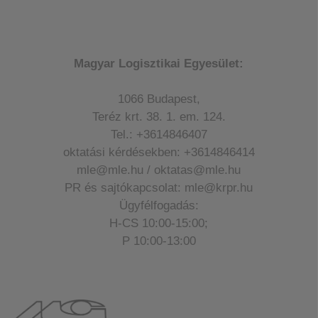
Magyar Logisztikai Egyesület:
1066 Budapest,
Teréz krt. 38. 1. em. 124.
Tel.: +3614846407
oktatási kérdésekben: +3614846414
mle@mle.hu / oktatas@mle.hu
PR és sajtókapcsolat: mle@krpr.hu
Ügyfélfogadás:
H-CS 10:00-15:00;
P 10:00-13:00