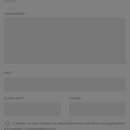
jelöltük
Hozzászólás
*
Név
*
E-mail cím
*
Honlap
A nevem, e-mail címem, és weboldalcímem mentése a böngészőben
a következő hozzászólásomhoz.