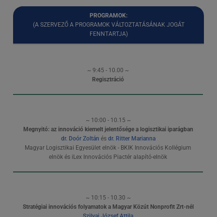
PROGRAMOK:
(A SZERVEZŐ A PROGRAMOK VÁLTOZTATÁSÁNAK JOGÁT
FENNTARTJA)
~ 9:45 - 10.00 ~
Regisztráció
~ 10:00 - 10.15 ~
Megnyitó: az innováció kiemelt jelentősége a logisztikai iparágban
dr. Doór Zoltán
és
dr. Ritter Marianna
Magyar Logisztikai Egyesület elnök - BKIK Innovációs Kollégium
elnök és iLex Innovációs Piactér alapító-elnök
~ 10:15 - 10.30 ~
Stratégiai innovációs folyamatok a Magyar Közút Nonprofit Zrt-nél
Szilvai József Attila