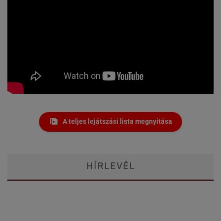
A teljes lejátszási lista megnyitása
HÍRLEVÉL