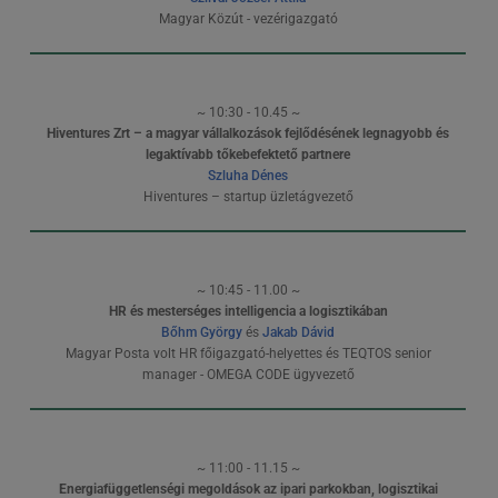
Magyar Közút - vezérigazgató
~ 10:30 - 10.45 ~
Hiventures Zrt – a magyar vállalkozások fejlődésének legnagyobb és
legaktívabb tőkebefektető partnere
Szluha Dénes
Hiventures – startup üzletágvezető
~ 10:45 - 11.00 ~
HR és mesterséges intelligencia a logisztikában
Bőhm György
és
Jakab Dávid
Magyar Posta volt HR főigazgató-helyettes és TEQTOS senior
manager - OMEGA CODE ügyvezető
~ 11:00 - 11.15 ~
Energiafüggetlenségi megoldások az ipari parkokban, logisztikai