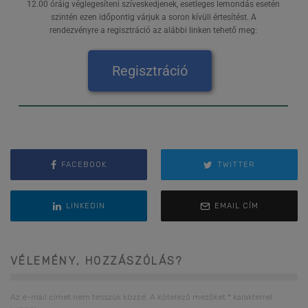
12.00 óráig véglegesíteni szíveskedjenek, esetleges lemondás esetén
szintén ezen időpontig várjuk a soron kívüli értesítést. A
rendezvényre a regisztráció az alábbi linken tehető meg:
Regisztráció
FACEBOOK
TWITTER
LINKEDIN
EMAIL CÍM
VÉLEMÉNY, HOZZÁSZÓLÁS?
Az e-mail címet nem tesszük közzé.
A kötelező mezőket
*
karakterrel