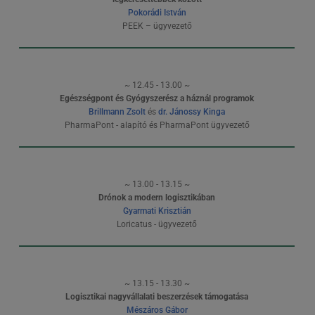
Pokorádi István
PEEK – ügyvezető
~ 12.45 - 13.00 ~
Egészségpont és Gyógyszerész a háznál programok
Brillmann Zsolt
és
dr. Jánossy Kinga
PharmaPont - alapító és PharmaPont ügyvezető
~ 13.00 - 13.15 ~
Drónok a modern logisztikában
Gyarmati Krisztián
Loricatus - ügyvezető
~ 13.15 - 13.30 ~
Logisztikai nagyvállalati beszerzések támogatása
Mészáros Gábor