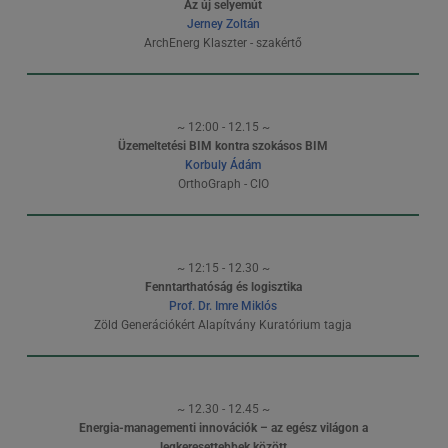
Az új selyemút
Jerney Zoltán
ArchEnerg Klaszter - szakértő
~ 12:00 - 12.15 ~
Üzemeltetési BIM kontra szokásos BIM
Korbuly Ádám
OrthoGraph - CIO
~ 12:15 - 12.30 ~
Fenntarthatóság és logisztika
Prof. Dr. Imre Miklós
Zöld Generációkért Alapítvány Kuratórium tagja
~ 12.30 - 12.45 ~
Energia-managementi innovációk – az egész világon a
legkeresettebbek között