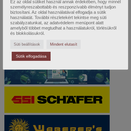
Ez az oldal sütiket használ annak érdekében, hogy minnél
személyreszabottabb és reszponzívabb élményt tudjon
biztosítani. Az oldal használatával elfogadja a sütik
használatát. További részletekért tekintse meg süti
szabályzatunkat, az adatvédelem menüpont alatt
amelyből többet megtudhat a használatukról, törlésükről
és blokkolásukról.
Süti beállítások
Mindent elutasít
Sütik elfogadása