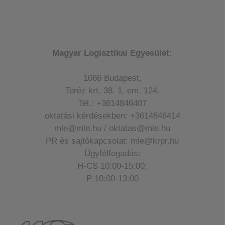
Magyar Logisztikai Egyesület:
1066 Budapest,
Teréz krt. 38. 1. em. 124.
Tel.: +3614846407
oktatási kérdésekben: +3614846414
mle@mle.hu / oktatas@mle.hu
PR és sajtókapcsolat: mle@krpr.hu
Ügyfélfogadás:
H-CS 10:00-15:00;
P 10:00-13:00