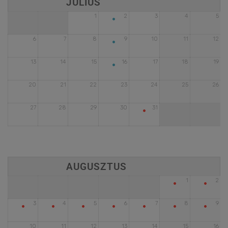
•
1
2
3
4
5
•
6
7
8
9
10
11
12
•
13
14
15
16
17
18
19
20
21
22
23
24
25
26
•
27
28
29
30
31
•
•
1
2
•
•
•
•
•
•
•
3
4
5
6
7
8
9
10
11
12
13
14
15
16