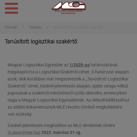
Főoldal
Oktatás
Tanúsított logisztikai szakértő
Tanúsított logisztikai szakértő
Magyar Logisztikai Egyesület az
1/2020-as
határozatával
megalapította a Logisztikai Szakértői címet. A határozat alapján
azok, akik korábban már megszerezték a „Tanúsított Logisztikai
Szakértői” címet, írásbeli jelentkezés alapján, újabb vizsga nélkül
jogosultak a szakértői minősítésről szóló oklevélre, amennyiben
tagja a Magyar Logisztikai Egyesületnek. Az oklevél kiállításához
az alábbi dokumentumok MLE részére történő megküldésére
van szükség:
Írásbeli jelentkezés megküldése az MLE elnökének címére
(
z.door@mle.hu
)
2022. március 31-ig.