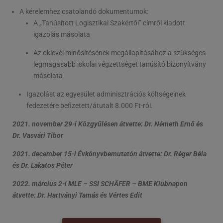
A kérelemhez csatolandó dokumentumok:
A „Tanúsított Logisztikai Szakértői” címről kiadott
igazolás másolata
Az oklevél minősítésének megállapításához a szükséges
legmagasabb iskolai végzettséget tanúsító bizonyítvány
másolata
Igazolást az egyesület adminisztrációs költségeinek
fedezetére befizetett/átutalt 8.000 Ft-ról.
2021. november 29-i Közgyűlésen átvette: Dr. Németh Ernő és
Dr. Vasvári Tibor
2021. december 15-i Évkönyvbemutatón átvette: Dr. Réger Béla
és Dr. Lakatos Péter
2022. március 2-i MLE – SSI SCHÄFER – BME Klubnapon
átvette: Dr. Hartványi Tamás és Vértes Edit