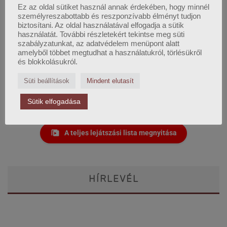
Ez az oldal sütiket használ annak érdekében, hogy minnél
személyreszabottabb és reszponzívabb élményt tudjon
biztosítani. Az oldal használatával elfogadja a sütik
használatát. További részletekért tekintse meg süti
szabályzatunkat, az adatvédelem menüpont alatt
amelyből többet megtudhat a használatukról, törlésükről
és blokkolásukról.
Süti beállítások
Mindent elutasít
Sütik elfogadása
A teljes lejátszási lista megnyitása
HÍRLEVÉL