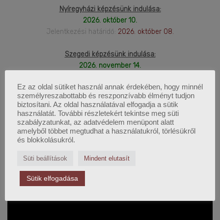
Nyíregyházi képzésünk indulása:
2026. október 10.
Jelentkezési határidő:
2026. október 08.
Szegedi képzésünk indulása:
2026. november 14.
Jelentkezési határidő:
2026. november 12.
Ez az oldal sütiket használ annak érdekében, hogy minnél
személyreszabottabb és reszponzívabb élményt tudjon
biztosítani. Az oldal használatával elfogadja a sütik
használatát. További részletekért tekintse meg süti
LEGFRISSEBB WEBINÁRIUM
szabályzatunkat, az adatvédelem menüpont alatt
amelyből többet megtudhat a használatukról, törlésükről
és blokkolásukról.
Süti beállítások
Mindent elutasít
Sütik elfogadása