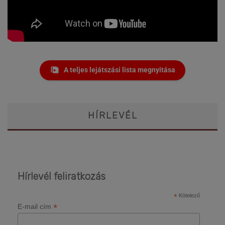
A teljes lejátszási lista megnyitása
HÍRLEVÉL
Hírlevél feliratkozás
*
Kötelező
*
E-mail cím