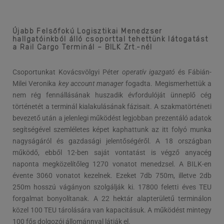
Újabb Felsőfokú Logisztikai Menedzser
hallgatóinkból álló csoporttal tehettünk látogatást
a Rail Cargo Terminál – BILK Zrt.-nél
Csoportunkat Kovácsvölgyi Péter
operatív igazgató
és Fábián-
Milei Veronika
key account manager
fogadta. Megismerhettük a
nem rég fennállásának huszadik évfordulóját ünneplő cég
történetét a terminál kialakulásának fázisait. A szakmatörténeti
bevezető után a jelenlegi működést legjobban prezentáló adatok
segítségével szemléletes képet kaphattunk az itt folyó munka
nagyságáról és gazdasági jelentőségéről. A 18 országban
működő, ebből 12-ben saját vontatást is végző anyacég
naponta megközelítőleg 1270 vonatot menedzsel. A BILK-en
évente 3060 vonatot kezelnek. Ezeket 7db 750m, illetve 2db
250m hosszú vágányon szolgálják ki. 17800 feletti éves TEU
forgalmat bonyolítanak. A 22 hektár alapterületű terminálon
közel 100 TEU tárolására van kapacitásuk. A működést mintegy
100 fős dolgozói állománnyal látják el.