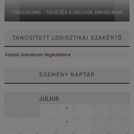
FORECASTING – TERVEZÉS A CIKLUSOK ÁRNYÉKÁBAN
TANÚSÍTOTT LOGISZTIKAI SZAKÉRTŐ
Írásbeli Jelentkezés Megküldése➜
ESEMÉNY NAPTÁR
•
1
2
3
4
5
•
6
7
8
9
10
11
12
13
14
15
16
17
18
19