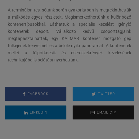
A terminálon tett sétánk során gyakorlatban is megtekinthettük
a működés egyes részleteit. Megismerkedhettünk a különböző
konténertípusokkal. Láthattuk a speciális kezelést igénylő
konténerek depoit. Vállalkozó kedvű csoporttagjaink
megtapasztalhatták, egy KALMAR konténer mozgató gép
fülkéjének kényelmét és a belőle nyíló panorámát. A konténerek
mellet a félpótkocsik és csereszekrények kezelésének
technikájába is belátást nyerhettünk.
FACEBOOK
TWITTER
LINKEDIN
EMAIL CÍM