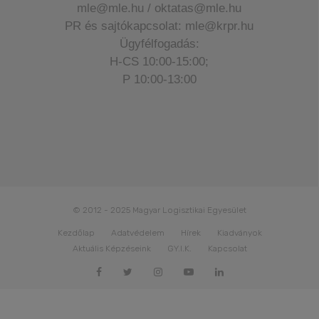
mle@mle.hu / oktatas@mle.hu
PR és sajtókapcsolat: mle@krpr.hu
Ügyfélfogadás:
H-CS 10:00-15:00;
P 10:00-13:00
© 2012 - 2025 Magyar Logisztikai Egyesület
Kezdőlap
Adatvédelem
Hírek
Kiadványok
Aktuális Képzéseink
GY.I.K.
Kapcsolat