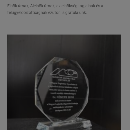
Elnök úrnak, Alelnök úrnak, az elnökség tagjainak és a
felügyelőbizottságnak ezúton is gratulálunk.