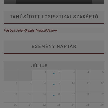
TANÚSÍTOTT LOGISZTIKAI SZAKÉRTŐ
Írásbeli Jelentkezés Megküldése➜
ESEMÉNY NAPTÁR
•
1
2
3
4
5
•
6
7
8
9
10
11
12
•
13
14
15
16
17
18
19
20
21
22
23
24
25
26