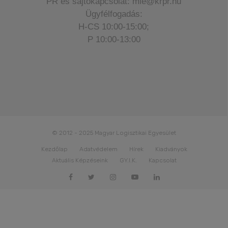
PR és sajtókapcsolat: mle@krpr.hu
Ügyfélfogadás:
H-CS 10:00-15:00;
P 10:00-13:00
© 2012 - 2025 Magyar Logisztikai Egyesület
Kezdőlap
Adatvédelem
Hírek
Kiadványok
Aktuális Képzéseink
GY.I.K.
Kapcsolat