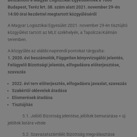
Budapest, Teréz krt. 38. szám alatt 2021. november 29-én
14:00 órai kezdettel megtartott közgyűléséről
A Magyar Logisztikai Egyesület 2021. november 29-én tisztújító
közgyűlést tartott az MLE székhelyén, a Tapolczai Kálmán
teremben.
A közgyűlés az alábbi napirendi pontokat tárgyalta:
1. 2020. évi beszámolók, Független könyvvizsgálói jelentés,
Felügyelő Bizottsági jelentés, elfogadásra előterjesztése,
szavazás
2022. évi terv előterjesztés, elfogadásra javaslat, szavazás
Szakértői oklevelek átadása
Elismerések átadása
Tisztújítás
5.1. Jelölő Bizottság jelentése, jelöltek bemutatása + új
jelöltek listára vétele
5.2. Szavazatszámláló Bizottság megválasztása