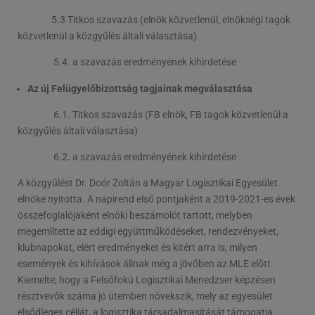
5.3 Titkos szavazás (elnök közvetlenül, elnökségi tagok
közvetlenül a közgyűlés általi választása)
5.4. a szavazás eredményének kihirdetése
Az új Felügyelőbizottság tagjainak megválasztása
6.1. Titkos szavazás (FB elnök, FB tagok közvetlenül a
közgyűlés általi választása)
6.2. a szavazás eredményének kihirdetése
A közgyűlést Dr. Doór Zoltán a Magyar Logisztikai Egyesület
elnöke nyitotta. A napirend első pontjaként a 2019-2021-es évek
összefoglalójaként elnöki beszámolót tartott, melyben
megemlítette az eddigi együttműködéseket, rendezvényeket,
klubnapokat, elért eredményeket és kitért arra is, milyen
események és kihívások állnak még a jövőben az MLE előtt.
Kiemelte, hogy a Felsőfokú Logisztikai Menedzser képzésen
résztvevők száma jó ütemben növekszik, mely az egyesület
elsődleges célját, a logisztika társadalmasítását támogatja.