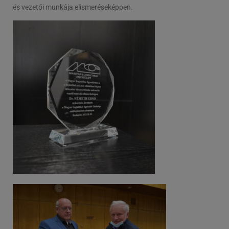
és vezetői munkája elismeréseképpen.