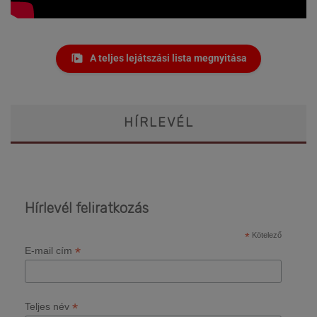
A teljes lejátszási lista megnyitása
HÍRLEVÉL
Hírlevél feliratkozás
*
Kötelező
*
E-mail cím
*
Teljes név