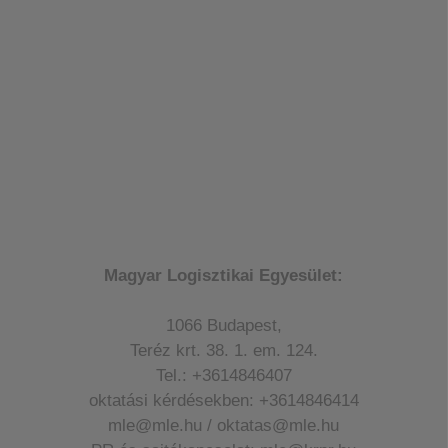
Magyar Logisztikai Egyesület:
1066 Budapest,
Teréz krt. 38. 1. em. 124.
Tel.: +3614846407
oktatási kérdésekben: +3614846414
mle@mle.hu / oktatas@mle.hu