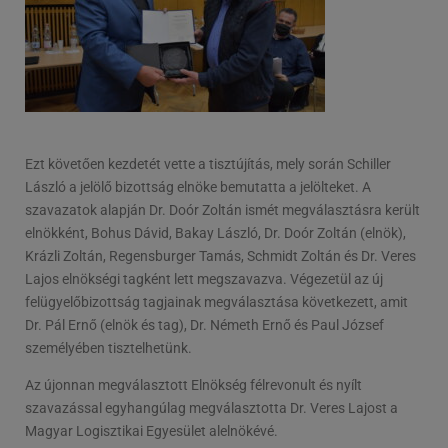
Ezt követően kezdetét vette a tisztújítás, mely során Schiller
László a jelölő bizottság elnöke bemutatta a jelölteket. A
szavazatok alapján Dr. Doór Zoltán ismét megválasztásra került
elnökként, Bohus Dávid, Bakay László, Dr. Doór Zoltán (elnök),
Krázli Zoltán, Regensburger Tamás, Schmidt Zoltán és Dr. Veres
Lajos elnökségi tagként lett megszavazva. Végezetül az új
felügyelőbizottság tagjainak megválasztása következett, amit
Dr. Pál Ernő (elnök és tag), Dr. Németh Ernő és Paul József
személyében tisztelhetünk.
Az újonnan megválasztott Elnökség félrevonult és nyílt
szavazással egyhangúlag megválasztotta Dr. Veres Lajost a
Magyar Logisztikai Egyesület alelnökévé.