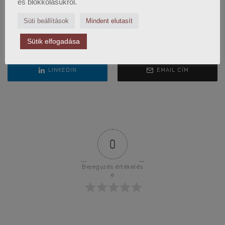
és blokkolásukról.
Süti beállítások
Mindent elutasít
FACEBOOK
TWITTER
Sütik elfogadása
LINKEDIN
EMAIL CÍM
0
Bejegyzés értékelés
e