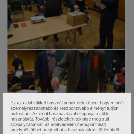
Ez az oldal sütiket használ annak érdekében, hogy minnél
személyreszabottabb és reszponzívabb élményt tudjon
biztosítani. Az oldal használatával elfogadja a sütik
használatát. További részletekért tekintse meg süti
szabályzatunkat, az adatvédelem menüpont alatt
amelyből többet megtudhat a használatukról, törlésükről