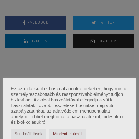
FACEBOOK
TWITTER
LINKEDIN
EMAIL CÍM
Ez az oldal sütiket használ annak érdekében, hogy minnél
személyreszabottabb és reszponzívabb élményt tudjon
biztosítani. Az oldal használatával elfogadja a sütik
használatát. További részletekért tekintse meg süti
szabályzatunkat, az adatvédelem menüpont alatt
amelyből többet megtudhat a használatukról, törlésükről
és blokkolásukról.
Süti beállítások
Mindent elutasít