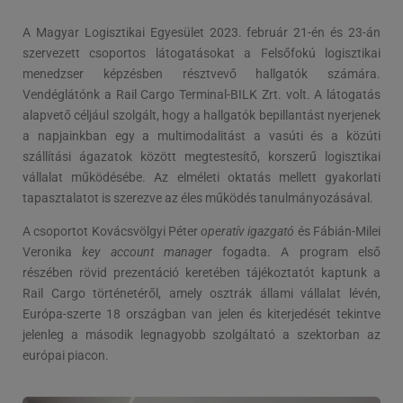
A Magyar Logisztikai Egyesület 2023. február 21-én és 23-án
szervezett csoportos látogatásokat a Felsőfokú logisztikai
menedzser képzésben résztvevő hallgatók számára.
Vendéglátónk a Rail Cargo Terminal-BILK Zrt. volt. A látogatás
alapvető céljául szolgált, hogy a hallgatók bepillantást nyerjenek
a napjainkban egy a multimodalitást a vasúti és a közúti
szállítási ágazatok között megtestesítő, korszerű logisztikai
vállalat működésébe. Az elméleti oktatás mellett gyakorlati
tapasztalatot is szerezve az éles működés tanulmányozásával.
A csoportot Kovácsvölgyi Péter
operatív igazgató
és Fábián-Milei
Veronika
key account manager
fogadta. A program első
részében rövid prezentáció keretében tájékoztatót kaptunk a
Rail Cargo történetéről, amely osztrák állami vállalat lévén,
Európa-szerte 18 országban van jelen és kiterjedését tekintve
jelenleg a második legnagyobb szolgáltató a szektorban az
európai piacon.