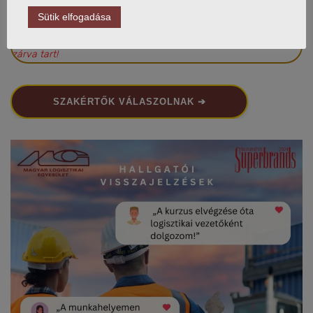
Ügyfélfogadás: H-CS 10:00-15:00; P 10:00-13:00
Sütik elfogadása
~~~~~~~~~~~~~~~~~~~~~~~
Irodánk július 31. és augusztus 16. között
zárva tart!
SZAKÉRTŐK VÁLASZOLNAK ➔