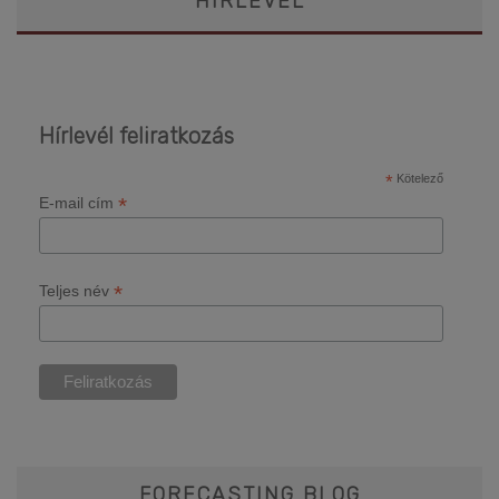
HÍRLEVÉL
Hírlevél feliratkozás
*
Kötelező
*
E-mail cím
*
Teljes név
FORECASTING BLOG