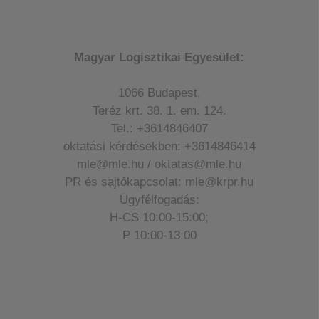
Magyar Logisztikai Egyesület:
1066 Budapest,
Teréz krt. 38. 1. em. 124.
Tel.: +3614846407
oktatási kérdésekben: +3614846414
mle@mle.hu / oktatas@mle.hu
PR és sajtókapcsolat: mle@krpr.hu
Ügyfélfogadás:
H-CS 10:00-15:00;
P 10:00-13:00