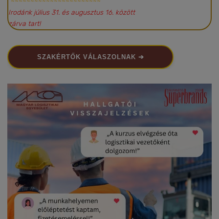
~~~~~~~~~~~~~~~~~~~~~~~
Irodánk július 31. és augusztus 16. között
zárva tart!
SZAKÉRTŐK VÁLASZOLNAK ➔