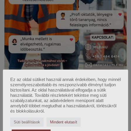
Ez az oldal sütiket használ annak érdekében, hogy minnél
személyreszabottabb és reszponzívabb élményt tudjon
biztosítani. Az oldal használatával elfogadja a sütik
használatát. További részletekért tekintse meg süti
szabályzatunkat, az adatvédelem menüpont alatt
amelyből többet megtudhat a használatukról, törlésükről
és blokkolásukról.
Süti beállítások
Mindent elutasít