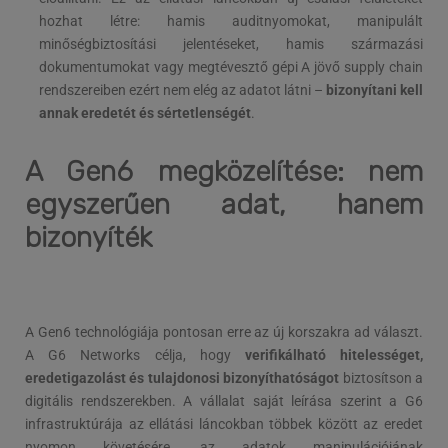
hozhat létre: hamis auditnyomokat, manipulált
minőségbiztosítási jelentéseket, hamis származási
dokumentumokat vagy megtévesztő gépi A jövő supply chain
rendszereiben ezért nem elég az adatot látni –
bizonyítani kell
annak eredetét és sértetlenségét
.
A Gen6 megközelítése: nem
egyszerűen adat, hanem
bizonyíték
A Gen6 technológiája pontosan erre az új korszakra ad választ.
A G6 Networks célja, hogy
verifikálható hitelességet,
eredetigazolást és tulajdonosi bizonyíthatóságot
biztosítson a
digitális rendszerekben. A vállalat saját leírása szerint a G6
infrastruktúrája az ellátási láncokban többek között az eredet
nyomon követésére, az adatok manipulációjának