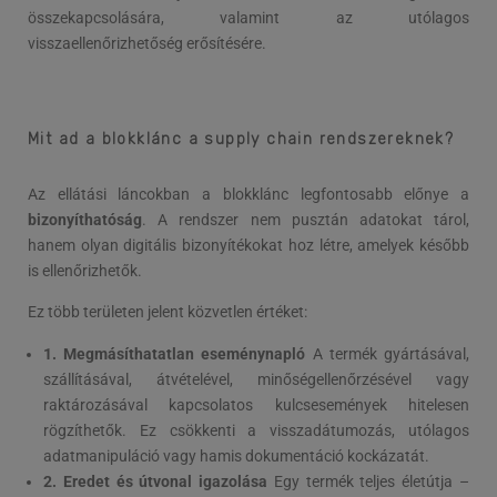
összekapcsolására, valamint az utólagos
visszaellenőrizhetőség erősítésére.
Mit ad a blokklánc a supply chai
n rendszereknek?
Az ellátási láncokban a blokklánc legfontosabb előnye a
bizonyíthatóság
. A rendszer nem pusztán adatokat tárol,
hanem olyan digitális bizonyítékokat hoz létre, amelyek később
is ellenőrizhetők.
Ez több területen jelent közvetlen értéket:
1. Megmásíthatatlan eseménynapló
A termék gyártásával,
szállításával, átvételével, minőségellenőrzésével vagy
raktározásával kapcsolatos kulcsesemények hitelesen
rögzíthetők. Ez csökkenti a visszadátumozás, utólagos
adatmanipuláció vagy hamis dokumentáció kockázatát.
2. Eredet
és útvonal igazolása
Egy termék teljes életútja –