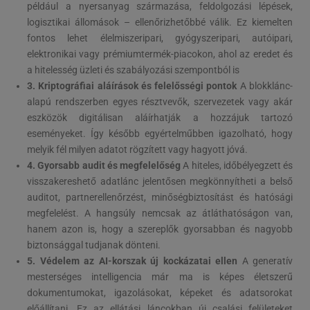
például a nyersanyag származása, feldolgozási lépések,
logisztikai állomások – ellenőrizhetőbbé válik. Ez kiemelten
fontos lehet élelmiszeripari, gyógyszeripari, autóipari,
elektronikai vagy prémiumtermék-piacokon, ahol az eredet és
a hitelesség üzleti és szabályozási szempontból is
3. Kriptográfiai aláírások és felelősségi pontok
A blokklánc-
alapú rendszerben egyes résztvevők, szervezetek vagy akár
eszközök digitálisan aláírhatják a hozzájuk tartozó
eseményeket. Így később egyértelműbben igazolható, hogy
melyik fél milyen adatot rögzített vagy hagyott jóvá.
4. Gyorsabb audit és megfelelőség
A hiteles, időbélyegzett és
visszakereshető adatlánc jelentősen megkönnyítheti a belső
auditot, partnerellenőrzést, minőségbiztosítást és hatósági
megfelelést. A hangsúly nemcsak az átláthatóságon van,
hanem azon is, hogy a szereplők gyorsabban és nagyobb
biztonsággal tudjanak dönteni.
5. Védelem az AI-korszak új kockázatai ellen
A generatív
mesterséges intelligencia már ma is képes életszerű
dokumentumokat, igazolásokat, képeket és adatsorokat
előállítani. Ez az ellátási láncokban új csalási felületeket