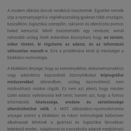
A modern ellátási láncok rendkívül összetettek. Egyetlen termék
útja a nyersanyagtól a végfelhasználóig gyakran több országon,
beszállítón, logisztikai szereplőn, raktáron és ellenőrzési ponton
halad keresztül. Minél összetettebb egy rendszer, annál
nehezebb utólag hitelt érdemlően bizonyítani, hogy
mi történt,
mikor történt, ki rögzítette az adatot, és az információ
változatlan maradt-e
. Erre a problémára kínál új minőséget a
blokklánc-technológia.
A blokklánc lényege, hogy az eseményekhez, dokumentumokhoz
vagy adatokhoz kapcsolódó bizonyítékokat
kriptográfiai
módszerekkel
, időrendben, utólag észrevétlenül nem
módosítható módon rögzíti. Ez nem azt jelenti, hogy minden
üzleti adatot nyilvánossá kell tenni, hanem azt, hogy a fontos
információk
hitelessége, eredete és sértetlensége
ellenőrizhetővé válik
. A NIST ellátásilánc-nyomonkövetési
anyagai szerint a blokklánc és rokon technológiák különösen
alkalmasak lehetnek a gyártási és logisztikai láncokban
keletkező eredet-, tulajdonosi és tranzakciós adatok megbízható