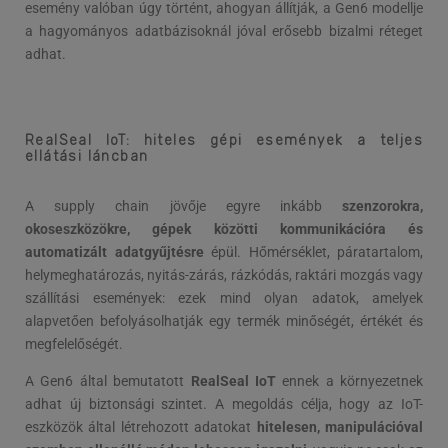
esemény valóban úgy történt, ahogyan állítják, a Gen6 modellje
a hagyományos adatbázisoknál jóval erősebb bizalmi réteget
adhat.
RealSeal IoT: hiteles gépi események a teljes
ellátási láncban
A supply chain jövője egyre inkább
szenzorokra,
okoseszközökre, gépek közötti kommunikációra és
automatizált adatgyűjtésre
épül. Hőmérséklet, páratartalom,
helymeghatározás, nyitás-zárás, rázkódás, raktári mozgás vagy
szállítási események: ezek mind olyan adatok, amelyek
alapvetően befolyásolhatják egy termék minőségét, értékét és
megfelelőségét.
A Gen6 által bemutatott
RealSeal IoT
ennek a környezetnek
adhat új biztonsági szintet. A megoldás célja, hogy az IoT-
eszközök által létrehozott adatokat
hitelesen, manipulációval