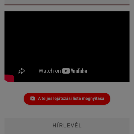
A teljes lejátszási lista megnyitása
HÍRLEVÉL