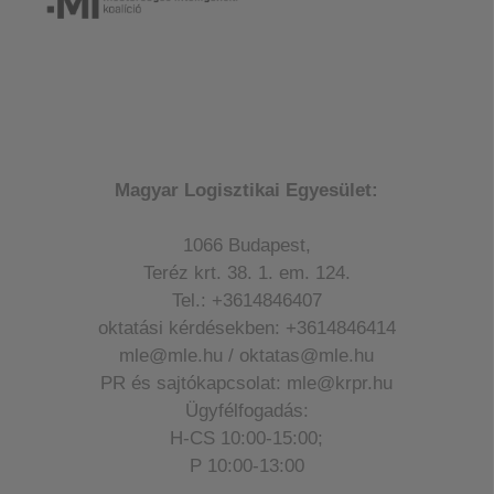
Magyar Logisztikai Egyesület:
1066 Budapest,
Teréz krt. 38. 1. em. 124.
Tel.: +3614846407
oktatási kérdésekben: +3614846414
mle@mle.hu / oktatas@mle.hu
PR és sajtókapcsolat: mle@krpr.hu
Ügyfélfogadás:
H-CS 10:00-15:00;
P 10:00-13:00