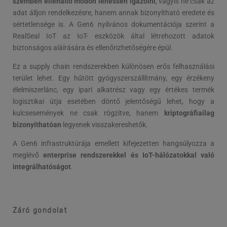
szemben ellenálló módon lehessen igazolni
, vagyis ne csak az
adat álljon rendelkezésre, hanem annak bizonyítható eredete és
sértetlensége is. A Gen6 nyilvános dokumentációja szerint a
RealSeal IoT az IoT- eszközök által létrehozott adatok
biztonságos aláírására és ellenőrizhetőségére épül.
Ez a supply chain rendszerekben különösen erős felhasználási
terület lehet. Egy hűtött gyógyszerszállítmány, egy érzékeny
élelmiszerlánc, egy ipari alkatrész vagy egy értékes termék
logisztikai útja esetében döntő jelentőségű lehet, hogy a
kulcsesemények ne csak rögzítve, hanem
kriptográfiailag
bizonyíthatóan
legyenek visszakereshetők.
A Gen6 infrastruktúrája emellett kifejezetten hangsúlyozza a
meglévő
enterprise rendszerekkel és IoT-hálózatokkal való
integrálhatóságot
.
Záró gondolat