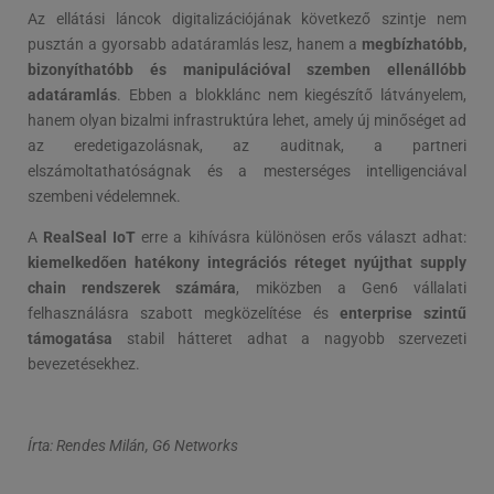
Az ellátási láncok digitalizációjának következő szintje nem
pusztán a gyorsabb adatáramlás lesz, hanem a
megbízhatóbb,
bizonyíthatóbb és manipulációval szemben ellenállóbb
adatáramlás
. Ebben a blokklánc nem kiegészítő látványelem,
hanem olyan bizalmi infrastruktúra lehet, amely új minőséget ad
az eredetigazolásnak, az auditnak, a partneri
elszámoltathatóságnak és a mesterséges intelligenciával
szembeni védelemnek.
A
RealSeal IoT
erre a kihívásra különösen erős választ adhat:
kiemelkedően hatékony integrációs réteget nyújthat supply
chain rendszerek számára
, miközben a Gen6 vállalati
felhasználásra szabott megközelítése és
enterprise szintű
támogatása
stabil hátteret adhat a nagyobb szervezeti
bevezetésekhez.
Írta: Rendes Milán, G6 Networks