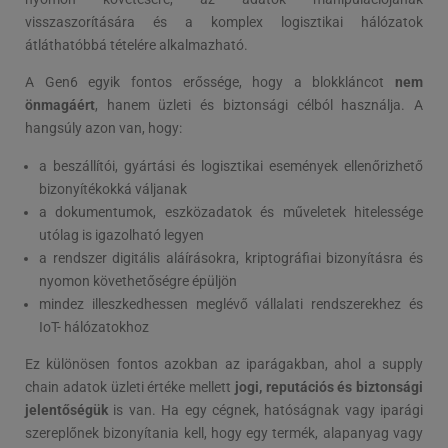
visszaszorítására és a komplex logisztikai hálózatok
átláthatóbbá tételére alkalmazható.
A Gen6 egyik fontos erőssége, hogy a blokkláncot
nem
önmagáért
, hanem üzleti és biztonsági célból használja. A
hangsúly azon van, hogy:
a beszállítói, gyártási és logisztikai események ellenőrizhető
bizonyítékokká váljanak
a dokumentumok, eszközadatok és műveletek hitelessége
utólag is igazolható legyen
a rendszer digitális aláírásokra, kriptográfiai bizonyításra és
nyomon követhetőségre épüljön
mindez illeszkedhessen meglévő vállalati rendszerekhez és
IoT- hálózatokhoz
Ez különösen fontos azokban az iparágakban, ahol a supply
chain adatok üzleti értéke mellett
jogi, reputációs és biztonsági
jelentőségük
is van. Ha egy cégnek, hatóságnak vagy iparági
szereplőnek bizonyítania kell, hogy egy termék, alapanyag vagy