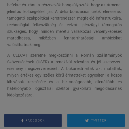
befektetés iránt, a résztvevők hangsúlyozták, hogy az átmenet
jelentős költségekkel jár. A dekarbonizációs célok eléréséhez
támogató szakpolitikai keretrendszer, megfelelő infrastruktúra,
technológiai felkészültség és célzott pénzügyi támogatás
szükséges, hogy minden méretű vállalkozás versenyképesek
maradhassa, miközben fenntarthatósági ambíciókat
valósíthatnak meg.
A CLECAT szeretné megköszönni a Román Szállítmányok
Szövetségének (USER) a rendkívül releváns és jól szervezett
esemény megszervezéséért. A bukaresti viták azt mutatták,
milyen értékes egy széles körű érintetteket egyesíteni a közös
kihívások kezelésére és a biztonságosabb, ellenállóbb és
hatékonyabb logisztikai szektor gyakorlati megoldásainak
kidolgozására.
FACEBOOK
TWITTER