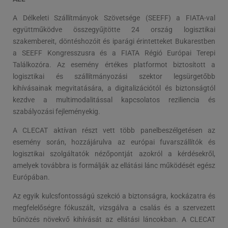
A Délkeleti Szállítmányok Szövetsége (SEEFF) a FIATA-val
együttműködve összegyűjtötte 24 ország logisztikai
szakembereit, döntéshozóit és iparági érintetteket Bukarestben
a SEEFF Kongresszusra és a FIATA Régió Európai Terepi
Találkozóra. Az esemény értékes platformot biztosított a
logisztikai és szállítmányozási szektor legsürgetőbb
kihívásainak megvitatására, a digitalizációtól és biztonságtól
kezdve a multimodalitással kapcsolatos reziliencia és
szabályozási fejleményekig.
A CLECAT aktívan részt vett több panelbeszélgetésen az
esemény során, hozzájárulva az európai fuvarszállítók és
logisztikai szolgáltatók nézőpontját azokról a kérdésekről,
amelyek továbbra is formálják az ellátási lánc működését egész
Európában.
Az egyik kulcsfontosságú szekció a biztonságra, kockázatra és
megfelelőségre fókuszált, vizsgálva a csalás és a szervezett
bűnözés növekvő kihívását az ellátási láncokban. A CLECAT