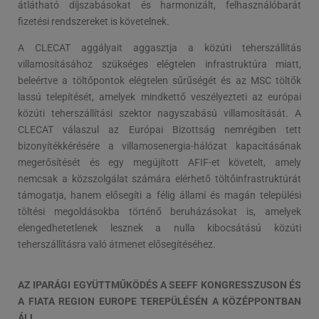
átlátható díjszabásokat és harmonizált, felhasználóbarát
fizetési rendszereket is követelnek.
A CLECAT aggályait aggasztja a közúti teherszállítás
villamosításához szükséges elégtelen infrastruktúra miatt,
beleértve a töltőpontok elégtelen sűrűségét és az MSC töltők
lassú telepítését, amelyek mindkettő veszélyezteti az európai
közúti teherszállítási szektor nagyszabású villamosítását. A
CLECAT válaszul az Európai Bizottság nemrégiben tett
bizonyítékkérésére a villamosenergia-hálózat kapacitásának
megerősítését és egy megújított AFIF-et követelt, amely
nemcsak a közszolgálat számára elérhető töltőinfrastruktúrát
támogatja, hanem elősegíti a félig állami és magán települési
töltési megoldásokba történő beruházásokat is, amelyek
elengedhetetlenek lesznek a nulla kibocsátású közúti
teherszállításra való átmenet elősegítéséhez.
AZ IPARÁGI EGYÜTTMŰKÖDÉS A SEEFF KONGRESSZUSON ÉS
A FIATA REGION EUROPE TEREPÜLÉSÉN A KÖZÉPPONTBAN
ÁLL