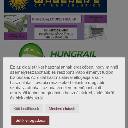
Ez az oldal sütiket használ annak érdekében, hogy minnél
személyreszabottabb és reszponzívabb élményt tudjon
biztosítani. Az oldal használatával elfogadja a sütik
használatát. További részletekért tekintse meg süti
szabályzatunkat, az adatvédelem menüpont alatt
amelyből többet megtudhat a használatukról, törlésükről
és blokkolásukról.
Süti beállítások
Mindent elutasít
FELSŐFOKÚ LOGISZTIKAI
MENEDZSER KÉPZÉS
Sütik elfogadása