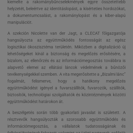
kiemelte a rakománybűncselekmények egyre összetettebb
helyzetét, beleértve az identitáslopást, a kísérteties hordozókat,
a dokumentumcsalást, a rakománylopást és a kiber-alapú
manipulációt.
A szekción Nicolette van der Jagt, a CLECAT főigazgatója
hangsúlyozta az együttműködés fontosságát az egész
logisztikai ökoszisztéma területén. Miközben a digitalizáció új
lehetőségeket kínál a biztonság és megelőzés erősítésére, a
bizalom, az ellenőrzés és az információmegosztás továbbra is
alapvető elemei az ellátási láncok védelmének a bűnözői
tevékenységekkel szemben. A vita megerősítette a „Bizalmi lánc”
fogalmát, felismerve, hogy a hatékony megelőzés
együttműködést igényel a fuvarszállítók, fuvarozók, szállítók,
biztosítók, technológiai szolgáltatók és közintézmények közötti
együttműködést határokon át.
A beszélgetés során több gyakorlati javaslat is született. A
résztvevők hangsúlyozták a szorosabb együttműködés és
információmegosztás, a vállalatok tudatosságának és