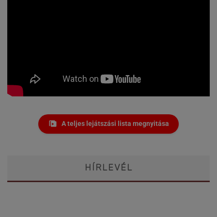
A teljes lejátszási lista megnyitása
HÍRLEVÉL