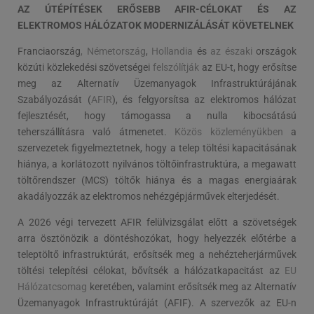
AZ ÚTÉPÍTÉSEK ERŐSEBB AFIR-CÉLOKAT ÉS AZ
ELEKTROMOS HÁLÓZATOK MODERNIZÁLÁSÁT KÖVETELNEK
Franciaország
,
Németország
,
Hollandia
és
az északi
országok
közúti közlekedési szövetségei
felszólítják
az EU-t, hogy erősítse
meg az Alternatív Üzemanyagok Infrastruktúrájának
Szabályozását (
AFIR
), és felgyorsítsa az elektromos hálózat
fejlesztését, hogy támogassa a nulla kibocsátású
teherszállításra való átmenetet.
Közös közleményükben
a
szervezetek figyelmeztetnek, hogy a telep töltési kapacitásának
hiánya, a korlátozott nyilvános töltőinfrastruktúra, a megawatt
töltőrendszer (MCS) töltők hiánya és a magas energiaárak
akadályozzák az elektromos nehézgépjárművek elterjedését.
A 2026 végi tervezett AFIR felülvizsgálat előtt a szövetségek
arra ösztönözik a döntéshozókat, hogy helyezzék előtérbe a
teleptöltő infrastruktúrát, erősítsék meg a nehézteherjárművek
töltési telepítési célokat, bővítsék a hálózatkapacitást az
EU
Hálózatcsomag
keretében, valamint erősítsék meg az Alternatív
Üzemanyagok Infrastruktúráját (AFIF). A szervezők az EU-n