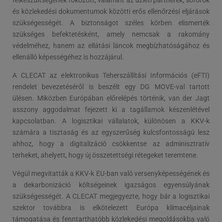
felkészültségének fokozott, valamint az üzleti partnerek, sofőrök
és közlekedési dokumentumok közötti erős ellenőrzési eljárások
szükségességét. A biztonságot széles körben elismerték
szükséges befektetésként, amely nemcsak a rakomány
védelméhez, hanem az ellátási láncok megbízhatóságához és
ellenálló képességéhez is hozzájárul.
A CLECAT az elektronikus Teherszállítási Információs (eFTI)
rendelet bevezetéséről is beszélt egy DG MOVE-val tartott
ülésen. Miközben Európában előrelépés történik, van der Jagt
asszony aggodalmat fejezett ki a tagállamok készenlétével
kapcsolatban. A logisztikai vállalatok, különösen a KKV-k
számára a tisztaság és az egyszerűség kulcsfontosságú lesz
ahhoz, hogy a digitalizáció csökkentse az adminisztratív
terheket, ahelyett, hogy új összetettségi rétegeket teremtene.
Végül megvitatták a KKV-k EU-ban való versenyképességének és
a dekarbonizáció költségeinek igazságos egyensúlyának
szükségességét. A CLECAT megjegyezte, hogy bár a logisztikai
szektor továbbra is elkötelezett Európa klímacéljainak
támogatása és fenntarthatóbb közlekedési megoldásokba való