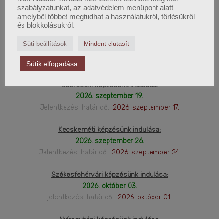
2026. augusztus 29.
szabályzatunkat, az adatvédelem menüpont alatt
amelyből többet megtudhat a használatukról, törlésükről
Jelentkezési határidő:
2026. augusztus 28.
és blokkolásukról.
Online képzésünk indulása:
Süti beállítások
Mindent elutasít
2026. szeptember 12.
Jelentkezési határidő:
2026. szeptember 11.
Sütik elfogadása
Debreceni képzésünk indulása:
2026. szeptember 19.
Jelentkezési határidő:
2026. szeptember 17.
Kecskeméti képzésünk indulása:
2026. szeptember 26.
Jelentkezési határidő:
2026. szeptember 24.
Székesfehérvári képzésünk indulása:
2026. október 03.
jelentkezési határidő:
2026. október 01.