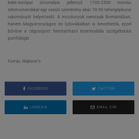
kelet-európai útvonalain jellemző 1700-2300 tonnás
tehervonatokkal egy vasúti szerelvény akár 70-90 tehergépkocsi
rakományát helyettesíti. A mozdonyok nemcsak Romániában,
hanem Magyarországon és Szlovákiában is bevethetők, ezzel
bővítve a cégcsoport fenntartható intermodális szolgáltatási
portfólióját.
Forrás: Waberer’s
FACEBOOK
TWITTER
LINKEDIN
EMAIL CÍM