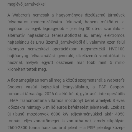
meglévő járművekkel.
A Waberer’s nemcsak a hagyományos dízelüzemű járművek
folyamatos modernizálására fókuszál, hanem működteti a
régióban az egyik legnagyobb – jelenleg 30 db-ot számláló –
alternatív hajtásláncú teherautóflottát is, amely elektromos
hajtásláncú és LNG üzemű járművekből áll, valamint ezen felül
bizonyos nemzetközi operációkban nagymértékű HVO100
hajtóanyag felhasználást generáló, dízelüzemű vontatókat is
használ, melyek együtt összesen már több mint 5 millió
kilométert tettek meg.
A flottamegújítás nem áll meg a közúti szegmensnél: a Waberer’s
Csoport vasúti logisztikai leányvállalata, a PSP Csoport
romániai társasága 2026 őszétől két új gyártású, interoperábilis
LEMA Transmontana villamos mozdonyt bérel, amelyek 8 éves
időszakra mintegy 6 millió eurós befektetést jelentenek. Ezek az
új típusú mozdonyok 6000 kW teljesítményükkel akár 4050
tonnás teljes vonattömeget is vontathatnak, amely síkpályán
2600-2800 tonna hasznos árut jelent – a PSP jelenlegi közép-