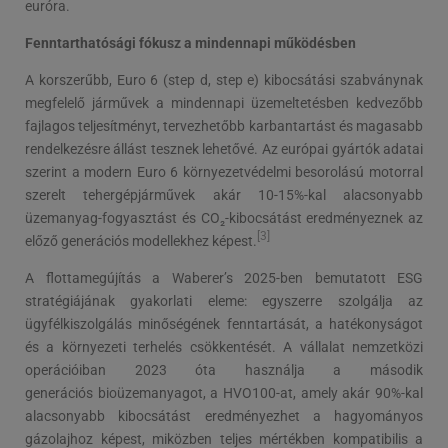
euróra.
Fenntarthatósági fókusz a mindennapi működésben
A korszerűbb, Euro 6 (step d, step e) kibocsátási szabványnak
megfelelő járművek a mindennapi üzemeltetésben kedvezőbb
fajlagos teljesítményt, tervezhetőbb karbantartást és magasabb
rendelkezésre állást tesznek lehetővé. Az európai gyártók adatai
szerint a modern Euro 6 környezetvédelmi besorolású motorral
szerelt tehergépjárművek akár 10-15%-kal alacsonyabb
üzemanyag-fogyasztást és CO₂-kibocsátást eredményeznek az
[3]
előző generációs modellekhez képest.
A flottamegújítás a Waberer’s 2025-ben bemutatott ESG
stratégiájának gyakorlati eleme: egyszerre szolgálja az
ügyfélkiszolgálás minőségének fenntartását, a hatékonyságot
és a környezeti terhelés csökkentését. A vállalat nemzetközi
operációiban 2023 óta használja a második
generációs bioüzemanyagot, a HVO100-at, amely akár 90%-kal
alacsonyabb kibocsátást eredményezhet a hagyományos
gázolajhoz képest, miközben teljes mértékben kompatibilis a