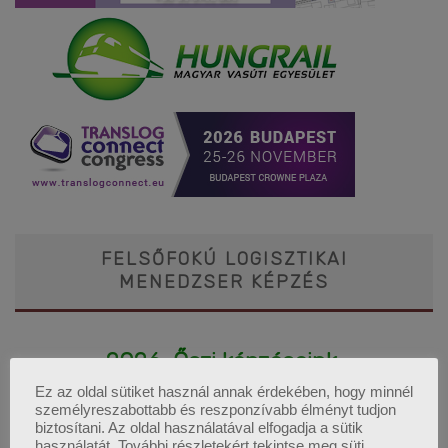
FELSŐFOKÚ LOGISZTIKAI
MENEDZSER KÉPZÉS
2026. Őszi képzéseink:
Ez az oldal sütiket használ annak érdekében, hogy minnél
személyreszabottabb és reszponzívabb élményt tudjon
biztosítani. Az oldal használatával elfogadja a sütik
Budapesti képzésünk indulása:
használatát. További részletekért tekintse meg süti