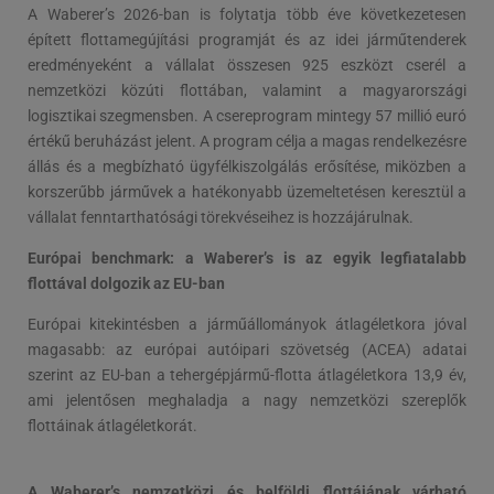
A Waberer’s 2026-ban is folytatja több éve következetesen
épített flottamegújítási programját és az idei járműtenderek
eredményeként a vállalat összesen 925 eszközt cserél a
nemzetközi közúti flottában, valamint a magyarországi
logisztikai szegmensben. A csereprogram mintegy 57 millió euró
értékű beruházást jelent. A program célja a magas rendelkezésre
állás és a megbízható ügyfélkiszolgálás erősítése, miközben a
korszerűbb járművek a hatékonyabb üzemeltetésen keresztül a
vállalat fenntarthatósági törekvéseihez is hozzájárulnak.
Európai benchmark: a Waberer’s is az egyik legfiatalabb
flottával dolgozik az EU-ban
Európai kitekintésben a járműállományok átlagéletkora jóval
magasabb: az európai autóipari szövetség (ACEA) adatai
szerint az EU-ban a tehergépjármű-flotta átlagéletkora 13,9 év,
ami jelentősen meghaladja a nagy nemzetközi szereplők
flottáinak átlagéletkorát.
A Waberer’s nemzetközi és belföldi flottájának várható