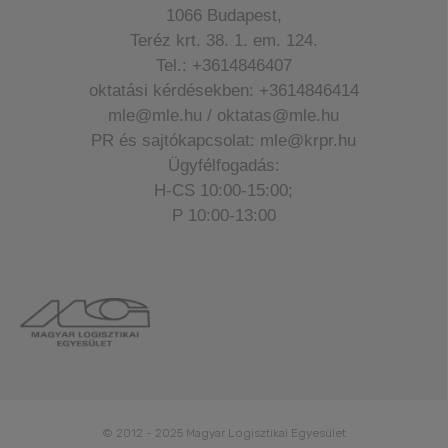
1066 Budapest,
Teréz krt. 38. 1. em. 124.
Tel.: +3614846407
oktatási kérdésekben: +3614846414
mle@mle.hu / oktatas@mle.hu
PR és sajtókapcsolat: mle@krpr.hu
Ügyfélfogadás:
H-CS 10:00-15:00;
P 10:00-13:00
© 2012 - 2025 Magyar Logisztikai Egyesület