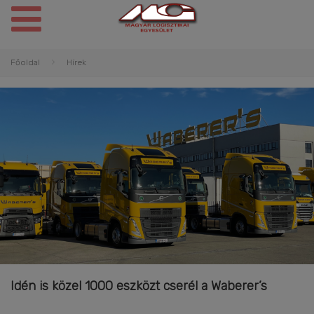
Főoldal
Hírek
Idén is közel 1000 eszközt cserél a Waberer’s