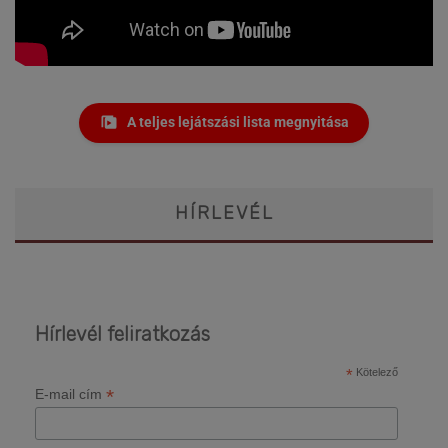
A teljes lejátszási lista megnyitása
HÍRLEVÉL
Hírlevél feliratkozás
*
Kötelező
*
E-mail cím