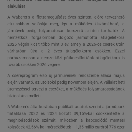
alakulása
A Waberer’s a flottamegújítást éves szinten, előre tervezhető
ciklusokban valósítja meg, így a működés kiszámítható, a
járművek pedig folyamatosan korszerű szinten tarthatók. A
nemzetközi forgalomban dolgozó járműflotta átlagéletkora
2025 végén kicsit több mint 3 év, amely a 2026-os cserék után
várhatóan újra a 2 éves átlagéletkorra csökken. Ezzel
párhuzamosan a nemzetközi pótkocsiflottánk átlagéletkora is
tovább csökken 2026 végére.
A csereprogram első új járműveinek rendszerbe állása május
elején várható, az utolsóké pedig november elején. A vállalat heti
ütemezéssel tervezi a cseréket, a működés folyamatosságának
biztosítása mellett.
A Waberer’s által korábban publikált adatok szerint a járműpark
fiatalítása 2022 és 2024 között 39,15%-kal csökkentette a
meghibásodások számát, miközben a kapcsolódó mentési
költségek 42,56%-kal mérséklődtek – 1,35 millió euróról 776 ezer