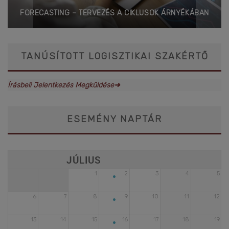
FORECASTING – TERVEZÉS A CIKLUSOK ÁRNYÉKÁBAN
TANÚSÍTOTT LOGISZTIKAI SZAKÉRTŐ
Írásbeli Jelentkezés Megküldése➜
ESEMÉNY NAPTÁR
•
1
2
3
4
5
•
6
7
8
9
10
11
12
•
13
14
15
16
17
18
19