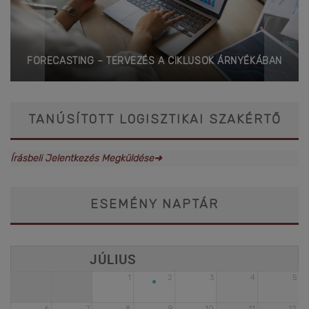
FORECASTING – TERVEZÉS A CIKLUSOK ÁRNYÉKÁBAN
TANÚSÍTOTT LOGISZTIKAI SZAKÉRTŐ
Írásbeli Jelentkezés Megküldése➜
ESEMÉNY NAPTÁR
•
1
2
3
4
5
6
7
8
9
10
11
12