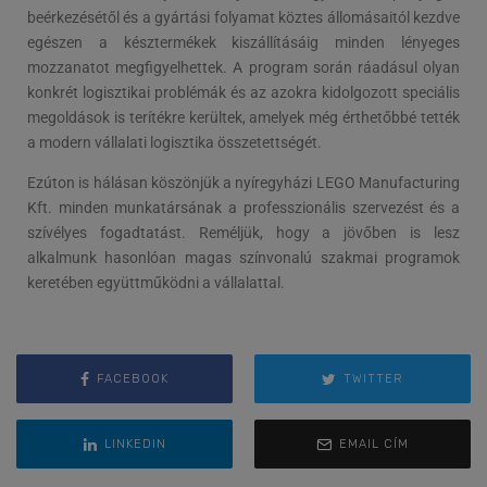
beérkezésétől és a gyártási folyamat köztes állomásaitól kezdve
egészen a késztermékek kiszállításáig minden lényeges
mozzanatot megfigyelhettek. A program során ráadásul olyan
konkrét logisztikai problémák és az azokra kidolgozott speciális
megoldások is terítékre kerültek, amelyek még érthetőbbé tették
a modern vállalati logisztika összetettségét.
Ezúton is hálásan köszönjük a nyíregyházi LEGO Manufacturing
Kft. minden munkatársának a professzionális szervezést és a
szívélyes fogadtatást. Reméljük, hogy a jövőben is lesz
alkalmunk hasonlóan magas színvonalú szakmai programok
keretében együttműködni a vállalattal.
FACEBOOK
TWITTER
LINKEDIN
EMAIL CÍM