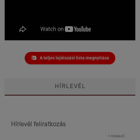
A teljes lejátszási lista megnyitása
HÍRLEVÉL
Hírlevél feliratkozás
*
Kötelező