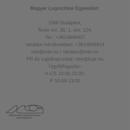
Magyar Logisztikai Egyesület:
1066 Budapest,
Teréz krt. 38. 1. em. 124.
Tel.: +3614846407
oktatási kérdésekben: +3614846414
mle@mle.hu / oktatas@mle.hu
PR és sajtókapcsolat: mle@krpr.hu
Ügyfélfogadás:
H-CS 10:00-15:00;
P 10:00-13:00