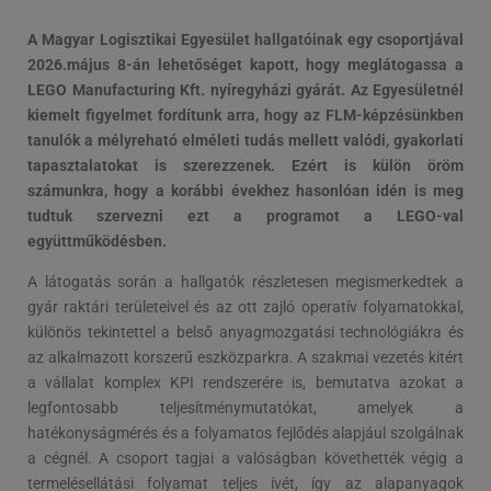
A Magyar Logisztikai Egyesület hallgatóinak egy csoportjával
2026.május 8-án lehetőséget kapott, hogy meglátogassa a
LEGO Manufacturing Kft. nyíregyházi gyárát. Az Egyesületnél
kiemelt figyelmet fordítunk arra, hogy az FLM-képzésünkben
tanulók a mélyreható elméleti tudás mellett valódi, gyakorlati
tapasztalatokat is szerezzenek. Ezért is külön öröm
számunkra, hogy a korábbi évekhez hasonlóan idén is meg
tudtuk szervezni ezt a programot a LEGO-val
együttműködésben.
A látogatás során a hallgatók részletesen megismerkedtek a
gyár raktári területeivel és az ott zajló operatív folyamatokkal,
különös tekintettel a belső anyagmozgatási technológiákra és
az alkalmazott korszerű eszközparkra. A szakmai vezetés kitért
a vállalat komplex KPI rendszerére is, bemutatva azokat a
legfontosabb teljesítménymutatókat, amelyek a
hatékonyságmérés és a folyamatos fejlődés alapjául szolgálnak
a cégnél. A csoport tagjai a valóságban követhették végig a
termelésellátási folyamat teljes ívét, így az alapanyagok