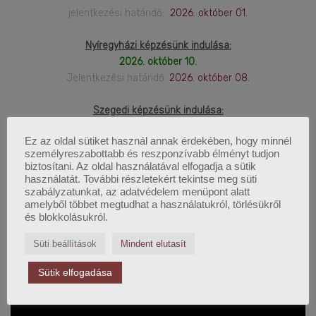
jelentkezési határidő:
2026. október 01.
Nyíregyházi képzésünk indulása:
2026. október 10.
Jelentkezési határidő:
2026. október 08.
Szegedi képzésünk indulása:
2026. november 14.
Ez az oldal sütiket használ annak érdekében, hogy minnél
Jelentkezési határidő:
2026. november 12.
személyreszabottabb és reszponzívabb élményt tudjon
biztosítani. Az oldal használatával elfogadja a sütik
használatát. További részletekért tekintse meg süti
szabályzatunkat, az adatvédelem menüpont alatt
LEGFRISSEBB WEBINÁRIUM
amelyből többet megtudhat a használatukról, törlésükről
és blokkolásukról.
Süti beállítások
Mindent elutasít
Sütik elfogadása