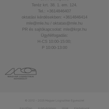
Teréz krt. 38. 1. em. 124.
Tel.: +3614846407
oktatási kérdésekben: +3614846414
mle@mle.hu / oktatas@mle.hu
PR és sajtókapcsolat: mle@krpr.hu
Ügyfélfogadás:
H-CS 10:00-15:00;
P 10:00-13:00
© 2012 - 2025 Magyar Logisztikai Egyesület
Kezdőlap
Adatvédelem
Hírek
Kiadványok