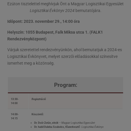
Ezúton tisztelettel meghívjuk Önt a Magyar Logisztikai Egyesület
Logisztikai Évkönyv 2024
bemutatójára.
Időpont: 2023. november 29., 14:00 óra
Helyszín: 1055 Budapest, Falk Miksa utca 1. (FALK1
Rendezvényközpont)
Várjuk szeretettel rendezvényünkön, ahol bemutatjuk a 2024-es
Logisztikai Évkönyvet, melyet szerzői előadásokkal színesítve
ismerhet meg a közönség.
Program:
13:30-
Regisztráció
14:00
14:00-
Köszöntő:
14:15
Dr. Doór Zotán,
elnök
– Magyar Logisztikai Egyesület
Dr. habil Duleba Szabolcs,
főszerkesztő
- Logisztikai Évkönyv