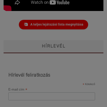
A teljes lejátszási lista megnyitása
HÍRLEVÉL
Hírlevél feliratkozás
*
Kötelező
*
E-mail cím