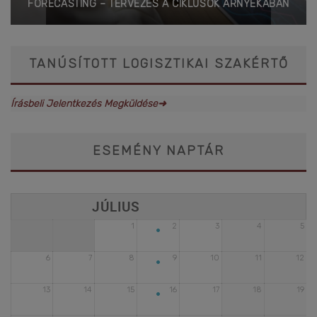
FORECASTING – TERVEZÉS A CIKLUSOK ÁRNYÉKÁBAN
TANÚSÍTOTT LOGISZTIKAI SZAKÉRTŐ
Írásbeli Jelentkezés Megküldése➜
ESEMÉNY NAPTÁR
•
1
2
3
4
5
•
6
7
8
9
10
11
12
•
13
14
15
16
17
18
19