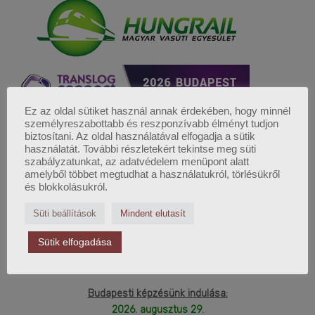
Ez az oldal sütiket használ annak érdekében, hogy minnél
személyreszabottabb és reszponzívabb élményt tudjon
biztosítani. Az oldal használatával elfogadja a sütik
használatát. További részletekért tekintse meg süti
szabályzatunkat, az adatvédelem menüpont alatt
FELSŐFOKÚ LOGISZTIKAI
amelyből többet megtudhat a használatukról, törlésükről
MENEDZSER KÉPZÉS
és blokkolásukról.
Süti beállítások
Mindent elutasít
2026. Őszi képzéseink:
Sütik elfogadása
Budapesti képzésünk indulása:
2026. augusztus 29.