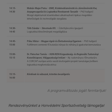
14:15-
Molnár-Major Petra –
BME, Közlekedésmérnöki és Járműmérnöki Kar,
14:30
Anyagmozgatási és Logisztikai Rendszerek Tanszék
– PhD hallgató
Mozgó objektumok követésében alkalmazható tipikus megoldási
lehetőségek és technológiák vizsgálata
14:30-
Tóth Sándor –
Simotrade Kft.
– Üzletfejlesztési Igazgató
14:45
Logisztikai létesítmények megvilágítása
14:45-
Póka Viktor –
Magyar Agrár és Élettudományi Egyetem
– PhD hallgató
15:00
Fulfillment centerek fő kutatási irányai és néhány jó gyakorlat bemutatása
15:00-
Dr. Fleischer Tamás –
HUN-REN Közgazdaság- és Regionális Tudományi
15:15
Kutatóközpont, Világgazdasági Intézet
– Ny. tudományos főmunkatárs
A CORCAP európai uniós vasúti áruforgalmi projekt tanulságai jövőbeni
logisztikai megfontolásokhoz
15:15-
Kérdések és válaszok, kötetlen beszélgetés
16:00
A programváltozás jogát fenntartjuk!
Rendezvényünket a Honvédelmi Sportszövetség támogatja!