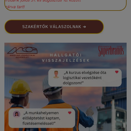
Irodánk július 31. és augusztus 16. között
zárva tart!
SZAKÉRTŐK VÁLASZOLNAK ➔