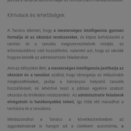
javítsa a tanárok autonómiáját és fenntartható munkafeltételeit.
Kihívások és lehetőségek
A Tanács elismeri, hogy
a mesterséges intelligencia gyorsan
formálja át az oktatási rendszereket
, és képes befolyásolni a
tanítás és a tanulás megszervezésének módját, az
információkhoz való hozzáférést, valamint azt, hogy az iskolák
hogyan kezelik az adminisztratív feladatokat.
Ami az előnyöket illeti,
a mesterséges intelligencia javíthatja az
oktatást és a tanulást
azáltal, hogy támogatja az inkluzívabb
megközelítéseket, javítja a hátrányos helyzetű tanulók
hozzáférését, és lehetővé teszi a jobban egyénre szabott
oktatási és értékelési módszereket. Az
adminisztratív feladatok
elvégzését is hatékonyabbá teheti
, így több idő maradhat a
tanításra és a tanulásra.
Mindazonáltal a Tanács a következtetéseiben az
aggodalmainak is hangot ad a csökkent autonómia,
a