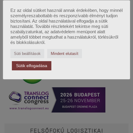
Ez az oldal sütiket használ annak érdekében, hogy minnél
személyreszabottabb és reszponzívabb élményt tudjon
biztosítani. Az oldal használatával elfogadja a sütik
használatát. További részletekért tekintse meg süti
szabályzatunkat, az adatvédelem menüpont alatt
amelyből többet megtudhat a használatukról, törlésükről
és blokkolásukról.
Süti beállítások
Mindent elutasít
Sütik elfogadása
FELSŐFOKÚ LOGISZTIKAI