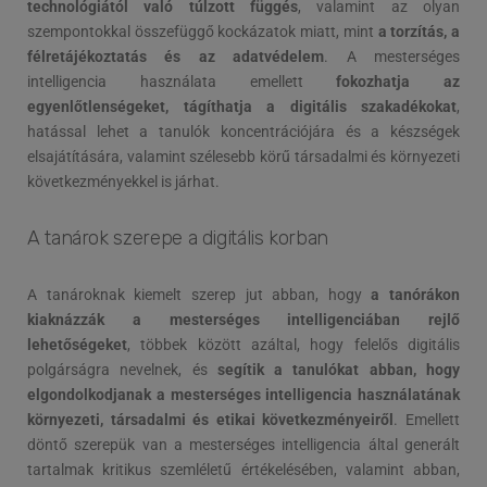
technológiától való túlzott függés
, valamint az olyan
szempontokkal összefüggő kockázatok miatt, mint
a torzítás, a
félretájékoztatás és az adatvédelem
. A mesterséges
intelligencia használata emellett
fokozhatja az
egyenlőtlenségeket, tágíthatja a digitális szakadékokat
,
hatással lehet a tanulók koncentrációjára és a készségek
elsajátítására, valamint szélesebb körű társadalmi és környezeti
következményekkel is járhat.
A tanárok szerepe a digitális korban
A tanároknak kiemelt szerep jut abban, hogy
a tanórákon
kiaknázzák a mesterséges intelligenciában rejlő
lehetőségeket
, többek között azáltal, hogy felelős digitális
polgárságra nevelnek, és
segítik a tanulókat abban, hogy
elgondolkodjanak a mesterséges intelligencia használatának
környezeti, társadalmi és etikai következményeiről
. Emellett
döntő szerepük van a mesterséges intelligencia által generált
tartalmak kritikus szemléletű értékelésében, valamint abban,