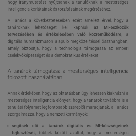
hogy iránymutatást nyújtsanak a tanulóknak a mesterséges
intelligencia korlátainak és torzításainak megértéséhez.
A Tanács a következtetéseiben ezért amellett érvel, hogy a
tanároknak lehetőséget kell kapniuk
az MI-eszközök
tervezésében és értékelésében való közreműködésre
, a
digitális humanizmuson alapuló megközelítéssel összhangban,
amely biztosítja, hogy a technológia támogassa az emberi
cselekvőképességet és a demokratikus értékeket.
A tanárok támogatása a mesterséges intelligencia
fokozott használatában
Annak érdekében, hogy az oktatásban úgy lehessen kiaknázni a
mesterséges intelligencia előnyeit, hogy a tanárok továbbra is a
tanulási folyamat legfontosabb szereplői maradjanak, a Tanács
szorgalmazza, hogy a nemzeti kormányok:
segítsék elő a tanárok digitális és MI-készségeinek
fejlesztését
, többek között azáltal, hogy a mesterséges