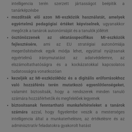
intelligencia terén szerzett jártasságot beépítik a
tanárképzésbe
mozdítsák elő azon MI-eszközök használatát, amelyek
egyértelmű pedagógiai értéket képviselnek
, ugyanakkor
megőrzik a tanárok autonómiáját és a tanulók jóllétét
ösztönözzenek az oktatásspecifikus MI-eszközök
fejlesztésére
, ami az EU stratégiai autonómiája
megerősítésének egyik módja lehet, egyúttal nyújtsanak
egyértelmű iránymutatást az adatvédelemre, az
elszámoltathatóságra és a kockázatokkal kapcsolatos
tudatosságra vonatkozóan
kezeljék az MI-eszközökhöz és a digitális erőforrásokhoz
való hozzáférés terén mutatkozó egyenlőtlenségeket
,
valamint biztosítsák, hogy a rendszerek minden tanuló
számára hozzáférhetők és megfelelőek legyenek
biztosítsanak fenntartható munkafeltételeket a tanárok
számára
azzal, hogy figyelembe veszik a mesterséges
intelligencia által a munkaterhelésre, az értékelésre és az
adminisztratív feladatokra gyakorolt hatást