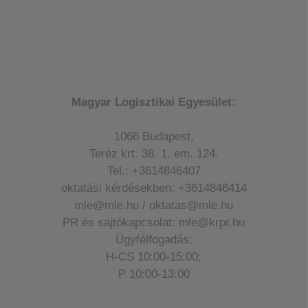
Magyar Logisztikai Egyesület:
1066 Budapest,
Teréz krt. 38. 1. em. 124.
Tel.: +3614846407
oktatási kérdésekben: +3614846414
mle@mle.hu / oktatas@mle.hu
PR és sajtókapcsolat: mle@krpr.hu
Ügyfélfogadás:
H-CS 10:00-15:00;
P 10:00-13:00