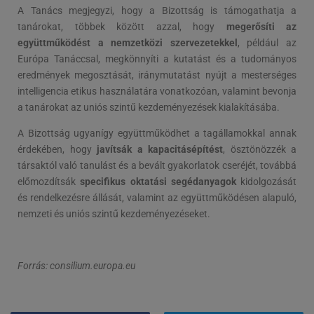
A Tanács megjegyzi, hogy a Bizottság is támogathatja a
tanárokat, többek között azzal, hogy
megerősíti az
együttműködést a nemzetközi szervezetekkel
, például az
Európa Tanáccsal, megkönnyíti a kutatást és a tudományos
eredmények megosztását, iránymutatást nyújt a mesterséges
intelligencia etikus használatára vonatkozóan, valamint bevonja
a tanárokat az uniós szintű kezdeményezések kialakításába.
A Bizottság ugyanígy együttműködhet a tagállamokkal annak
érdekében, hogy
javítsák a kapacitásépítést
, ösztönözzék a
társaktól való tanulást és a bevált gyakorlatok cseréjét, továbbá
előmozdítsák
specifikus oktatási segédanyagok
kidolgozását
és rendelkezésre állását, valamint az együttműködésen alapuló,
nemzeti és uniós szintű kezdeményezéseket.
Forrás: consilium.europa.eu