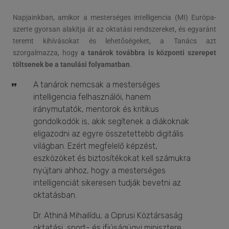
Napjainkban, amikor a mesterséges intelligencia (MI) Európa-
szerte gyorsan alakítja át az oktatási rendszereket, és egyaránt
teremt kihívásokat és lehetőségeket, a Tanács azt
szorgalmazza, hogy
a tanárok továbbra is központi szerepet
töltsenek be a tanulási folyamatban
.
A tanárok nemcsak a mesterséges
intelligencia felhasználói, hanem
iránymutatók, mentorok és kritikus
gondolkodók is, akik segítenek a diákoknak
eligazodni az egyre összetettebb digitális
világban. Ezért megfelelő képzést,
eszközöket és biztosítékokat kell számukra
nyújtani ahhoz, hogy a mesterséges
intelligenciát sikeresen tudják bevetni az
oktatásban.
Dr. Athiná Mihailídu, a Ciprusi Köztársaság
oktatási, sport- és ifjúságügyi minisztere