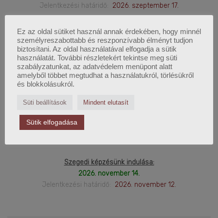
Jelentkezési határidő:
2026. szeptember 17.
Kecskeméti képzésünk indulása:
Ez az oldal sütiket használ annak érdekében, hogy minnél
2026. szeptember 26.
személyreszabottabb és reszponzívabb élményt tudjon
biztosítani. Az oldal használatával elfogadja a sütik
Jelentkezési határidő:
2026. szeptember 24.
használatát. További részletekért tekintse meg süti
szabályzatunkat, az adatvédelem menüpont alatt
Székesfehérvári képzésünk indulása:
amelyből többet megtudhat a használatukról, törlésükről
2026. október 03.
és blokkolásukról.
jelentkezési határidő:
2026. október 01.
Süti beállítások
Mindent elutasít
Nyíregyházi képzésünk indulása:
Sütik elfogadása
2026. október 10.
Jelentkezési határidő:
2026. október 08.
Szegedi képzésünk indulása:
2026. november 14.
Jelentkezési határidő:
2026. november 12.