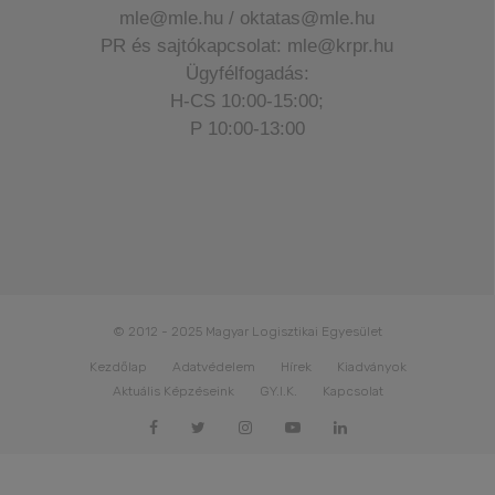
mle@mle.hu / oktatas@mle.hu
PR és sajtókapcsolat: mle@krpr.hu
Ügyfélfogadás:
H-CS 10:00-15:00;
P 10:00-13:00
© 2012 - 2025 Magyar Logisztikai Egyesület
Kezdőlap
Adatvédelem
Hírek
Kiadványok
Aktuális Képzéseink
GY.I.K.
Kapcsolat