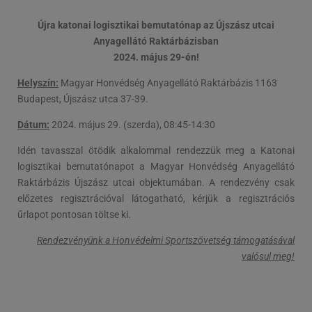
Újra katonai logisztikai bemutatónap az Újszász utcai
Anyagellátó Raktárbázisban
2024. május 29-én!
Helyszín:
Magyar Honvédség Anyagellátó Raktárbázis 1163
Budapest, Újszász utca 37-39.
Dátum:
2024. május 29. (szerda), 08:45-14:30
Idén tavasszal ötödik alkalommal rendezzük meg a Katonai
logisztikai bemutatónapot a Magyar Honvédség Anyagellátó
Raktárbázis Újszász utcai objektumában. A rendezvény csak
előzetes regisztrációval látogatható, kérjük a regisztrációs
űrlapot pontosan töltse ki.
Rendezvényünk a Honvédelmi Sportszövetség támogatásával
valósul meg!