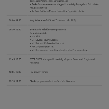
Támogató Parancsnokság törzsfőnöke
● Barkó István alezredes
- a Magyar Honvédség Anyagellátó Raktárbázis
mb. parancsnoka
● Dr. Doór Zoltán
- a Magyar Logisztikai Egyesület elnöke
09:00-09:20
Kutyás bemutató
(Vécsei Zoltán tzls., MH ARB)
09:30-12:40
Bemutatók, kiállítások megtekintése
Bemutatópontok:
● MH ARB
● MH Egyészségügyi Központ
● MH Katonai Közlekedési Központ
● HM Zrínyi Nonprofit Kft.
● MH Böszörményi Géza Csapatgyakorlótér Parancsnokság
12:45-13:05
GYEP SHOW
a Magyar Honvédség Központi Zenekara könnyűzenei
koncertje
13:05-13:10
Rendezvény zárása
13:15-14:30
Ebéd
a programon részt vevők közös étkezése