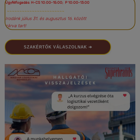
Ügyfélfogadás: H-CS 10:00-15:00; P 10:00-13:00
~~~~~~~~~~~~~~~~~~~~~~~
Irodánk július 31. és augusztus 16. között
zárva tart!
SZAKÉRTŐK VÁLASZOLNAK ➔