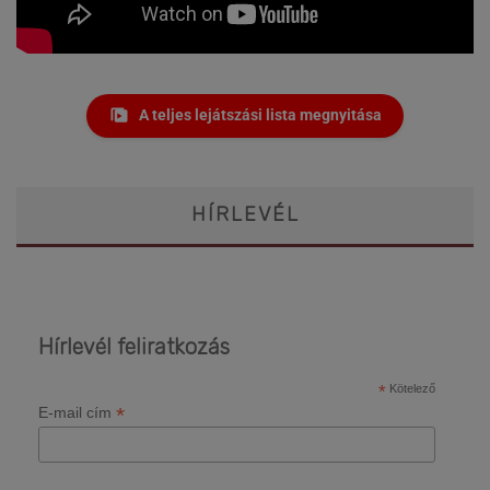
A teljes lejátszási lista megnyitása
HÍRLEVÉL
Hírlevél feliratkozás
*
Kötelező
*
E-mail cím