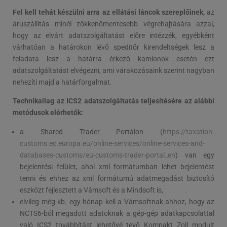
Fel kell tehát készülni arra az ellátási láncok szereplőinek,
az
áruszállítás minél zökkenőmentesebb végrehajtására azzal,
hogy az elvárt adatszolgáltatást előre intézzék, egyébként
várhatóan a határokon lévő speditőr kirendeltségek lesz a
feladata lesz a határra érkező kamionok esetén ezt
adatszolgáltatást elvégezni, ami várakozásaink szerint nagyban
nehezíti majd a határforgalmat.
Technikailag az ICS2 adatszolgáltatás teljesítésére az alábbi
metódusok elérhetők:
a Shared Trader Portálon (
https://taxation-
customs.ec.europa.eu/online-services/online-services-and-
databases-customs/eu-customs-trader-portal_en
) van egy
bejelentési felület, ahol xml formátumban lehet bejelentést
tenni és ehhez az xml formátumú adatmegadást biztosító
eszközt fejlesztett a Vámsoft és a Mindsoft is,
elvileg még kb. egy hónap kell a Vámsoftnak ahhoz, hogy az
NCTS6-ból megadott adatoknak a gép-gép adatkapcsolattal
való ICS2 továbbítást lehetővé tevő Kompakt Zoll modult