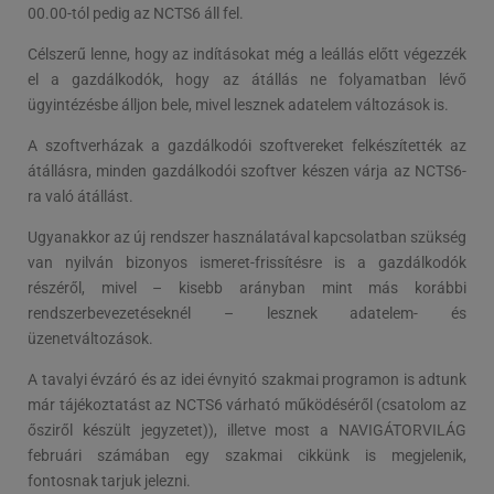
00.00-tól pedig az NCTS6 áll fel.
Célszerű lenne, hogy az indításokat még a leállás előtt végezzék
el a gazdálkodók, hogy az átállás ne folyamatban lévő
ügyintézésbe álljon bele, mivel lesznek adatelem változások is.
A szoftverházak a gazdálkodói szoftvereket felkészítették az
átállásra, minden gazdálkodói szoftver készen várja az NCTS6-
ra való átállást.
Ugyanakkor az új rendszer használatával kapcsolatban szükség
van nyilván bizonyos ismeret-frissítésre is a gazdálkodók
részéről, mivel – kisebb arányban mint más korábbi
rendszerbevezetéseknél – lesznek adatelem- és
üzenetváltozások.
A tavalyi évzáró és az idei évnyitó szakmai programon is adtunk
már tájékoztatást az NCTS6 várható működéséről (csatolom az
ősziről készült jegyzetet)), illetve most a NAVIGÁTORVILÁG
februári számában egy szakmai cikkünk is megjelenik,
fontosnak tarjuk jelezni.