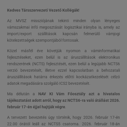
Kedves Társszervezeti Vezető Kollégák!
Az MVSZ missziójának tekinti minden olyan lényeges
vámszakmai infó megosztását logisztikai irányba is, amely az
import/export szállítások kapcsán felmerülő vámjogi
kötelezettségek szempontjából fontosak.
Közel másfél éve követjük nyomon a váminformatikai
fejlesztéseket, ezen belül is az áruszállítások elektronikus
rendszerének (NCTS) fejlesztését, ezen belül a legújabb NCTS6
verzió bevezetését, illetve ezzel kapcsolatban a behozatali
áruszállítások határra érkezés előtti kockázatkezelését célzó
adatok megadására szolgáló ICS2 bevezetését.
Ma délután a
NAV KI Vám Főosztály azt a hivatalos
tájékoztatást adott arról, hogy az NCTS6-ra való átállást 2026.
február 17-én éjjel hajtják végre
.
A tervezett bevezetés úgy történik, hogy 2026. február 17-én
22.00 órától leáll az NCTS5 csatorna. 2026. február 18-án