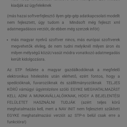
kiadják az ügyfeleiknek
(más hazai softverfejlesztő ilyen gép-gép adatkapcsolati modellt
nem fejlesztett, úgy tudom a Mindsoft még fejleszt xml
adatmegadásos verziót, de ebben még szerzek infót)
más magyar nyelvű szoftver nincs, más európai szoftverek
megvehetők elvileg, de nem tudni melyiknél milyen áron és
milyen mélységű közút/vasút módra vonatkozó adatmegadás
került kidolgozásra.
Az STP felülete a magyar gazdálkodóknak a megfelelő
elektronikus hitelesítés után elérhető, ezért fontos, hogy a
spedícióknak, fuvarozóknak és szállítmányozóknak TELJES
KÖRŰ vámügyi ügyintézésre szóló EGYKE MEGHATALMAZÁST
KELL ADNI A MUNKAVÁLLALÓIKNAK, HOGY A BEJELENTÉSI
FELÜLETET HASZNÁLNI TUDJÁK (azért teljes körű
meghatalmazás kell, mert a NAV INIT nem fejlesztett szűkített
EGYKE meghatalmazási verziót az STP-n belül csak erre a
funkcióra!)