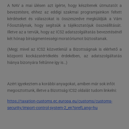
A NAV a mai ülésen azt ígérte, hogy készítenek útmutatót a
bevezetésre, ehhez az eddigi szakmai programjainkon feltett
kérdéseket és válaszokat is összeszedve megküldjük a Vám
Főosztálynak, hogy segítsük a tájékoztatójuk összeállítását.
Illetve az a tervük, hogy az ICS2 adatszolgáltatás bevezetésénél
két hónap bírságmentességi moratóriumot biztosítanak.
(Megj: mivel az ICS2 közvetlenül a Bizottságnak is elérhető a
központi kockázatértékelés érdekében, az adatszolgáltatás
hiánya bizonyára feltűnne így is…)
Azért igyekeztem a korábbi anyagokat, amiben már sok infót
megosztottunk, illetve a Bizottság ICS2 oldalát tudom linkelni:
https://taxation-customs.ec.europa.eu/customs/customs-
security/import-control-system-2_en?prefLang=hu