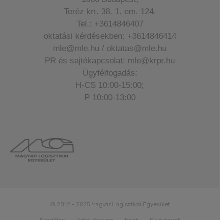
Teréz krt. 38. 1. em. 124.
Tel.: +3614846407
oktatási kérdésekben: +3614846414
mle@mle.hu / oktatas@mle.hu
PR és sajtókapcsolat: mle@krpr.hu
Ügyfélfogadás:
H-CS 10:00-15:00;
P 10:00-13:00
© 2012 - 2025 Magyar Logisztikai Egyesület