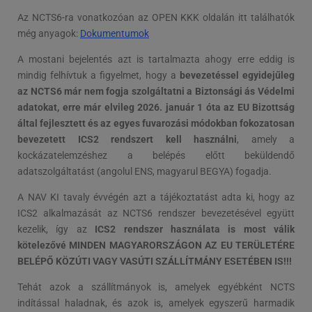
Az NCTS6-ra vonatkozóan az OPEN KKK oldalán itt találhatók
még anyagok:
Dokumentumok
A mostani bejelentés azt is tartalmazta ahogy erre eddig is
mindig felhívtuk a figyelmet, hogy a
bevezetéssel egyidejűleg
az NCTS6 már nem fogja szolgáltatni a Biztonsági ás Védelmi
adatokat, erre már elvileg 2026. január 1 óta az EU Bizottság
által fejlesztett és az egyes fuvarozási módokban fokozatosan
bevezetett ICS2 rendszert kell használni
, amely a
kockázatelemzéshez a belépés előtt beküldendő
adatszolgáltatást (angolul ENS, magyarul BEGYA) fogadja.
A NAV KI tavaly évvégén azt a tájékoztatást adta ki, hogy az
ICS2 alkalmazását az NCTS6 rendszer bevezetésével együtt
kezelik, így az
ICS2 rendszer használata is most válik
kötelezővé MINDEN MAGYARORSZÁGON AZ EU TERÜLETÉRE
BELÉPŐ KÖZÚTI VAGY VASÚTI SZÁLLÍTMÁNY ESETÉBEN IS!!!
Tehát azok a szállítmányok is, amelyek egyébként NCTS
indítással haladnak, és azok is, amelyek egyszerű harmadik