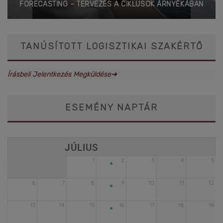
FORECASTING – TERVEZÉS A CIKLUSOK ÁRNYÉKÁBAN
TANÚSÍTOTT LOGISZTIKAI SZAKÉRTŐ
Írásbeli Jelentkezés Megküldése➜
ESEMÉNY NAPTÁR
•
1
2
3
4
5
•
6
7
8
9
10
11
12
•
13
14
15
16
17
18
19