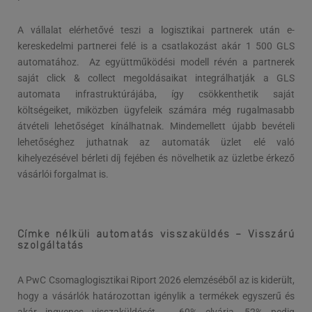
A vállalat elérhetővé teszi a logisztikai partnerek után e-
kereskedelmi partnerei felé is a csatlakozást akár 1 500 GLS
automatához. Az együttműködési modell révén a partnerek
saját click & collect megoldásaikat integrálhatják a GLS
automata infrastruktúrájába, így csökkenthetik saját
költségeiket, miközben ügyfeleik számára még rugalmasabb
átvételi lehetőséget kínálhatnak. Mindemellett újabb bevételi
lehetőséghez juthatnak az automaták üzlet elé való
kihelyezésével bérleti díj fejében és növelhetik az üzletbe érkező
vásárlói forgalmat is.
Címke nélküli automatás visszaküldés – Visszárú
szolgáltatás
A PwC Csomaglogisztikai Riport 2026 elemzéséből az is kiderült,
hogy a vásárlók határozottan igénylik a termékek egyszerű és