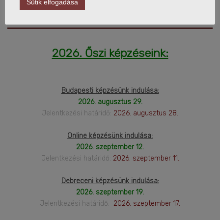
FELSŐFOKÚ LOGISZTIKAI
Sütik elfogadása
MENEDZSER KÉPZÉS
2026. Őszi képzéseink:
Budapesti képzésünk indulása:
2026. augusztus 29.
Jelentkezési határidő:
2026. augusztus 28.
Online képzésünk indulása:
2026. szeptember 12.
Jelentkezési határidő:
2026. szeptember 11.
Debreceni képzésünk indulása:
2026. szeptember 19.
Jelentkezési határidő:
2026. szeptember 17.