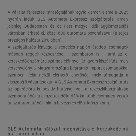
A vállalat fejlesztési stratégiájának egyik kiemelt eleme a 2025
nyarán indult GLS Automata Expressz szolgáltatás, amely
jelenleg Budapesten és öt Pest megyei déli agglomerációs
városban érhető el, közel 600 automata bevonásával (a teljes
országos hálózat 20%-ában).
A szolgáltatás lényege a rendelés napján átadott csomagok
másnap reggeli kézbesítése – szombaton is – ami az e-
kereskedők számára számos előnnyel jár: gyors kiszállítás, mely
versenyelőny a Magyarországra beáramló import csomagokkal
szemben, felár nélkül elérhető lehetőség, mely támogatja a
visszatérő vásárlásokat. A GLS Automata Expressz szolgáltatás
az operációra is pozitív hatással volt a rekeszkihasználtság
szempontjából: a címzettek délig 63%-kal több csomagot vettek
át az automatából, mint a bevezetés előtti időszakban.
GLS Automata hálózat megnyitása e-kereskedelmi
partnereknek is