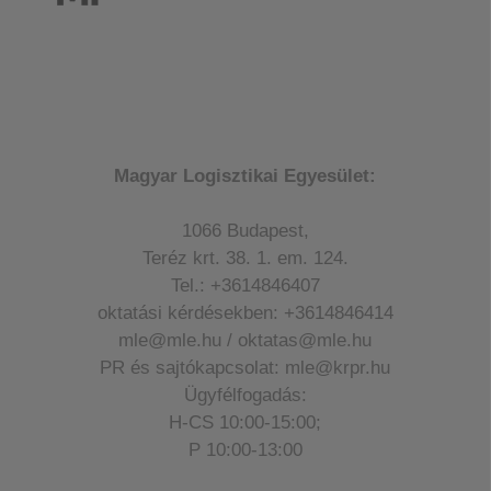
Magyar Logisztikai Egyesület:
1066 Budapest,
Teréz krt. 38. 1. em. 124.
Tel.: +3614846407
oktatási kérdésekben: +3614846414
mle@mle.hu / oktatas@mle.hu
PR és sajtókapcsolat: mle@krpr.hu
Ügyfélfogadás:
H-CS 10:00-15:00;
P 10:00-13:00