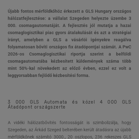
Újabb fontos mérföldkőhöz érkezett a GLS Hungary országos
hálózatfejlesztése: a vállalat Szegeden helyezte üzembe 3
000. csomagautomatáját. A fejlesztés jól mutatja a hazai
csomaglogisztikai piac gyors átalakulását és azt a stratégiai
irányt, amelyben a GLS a vásárlói igényekre reagálva
folyamatosan bővíti országos fix átadópontjai számát. A PwC
2026-os Csomaglogisztikai riportja szerint a belföldi
csomagautomatába kézbesített küldemények száma több
mint 50%-kal növekedett az előző évben, ezzel ez volt a
leggyorsabban fejlődő kézbesítési forma.
3 000 GLS Automata és közel 4 000 GLS
Átadópont országszerte
A vidéki hálózatbővítés fontosságát is szimbolizálja, hogy
Szegeden, az Árkád Szeged belterében került átadásra az újabb
mérföldkőnek számító 3000., 20 oszlopos, 236 rekeszes GLS