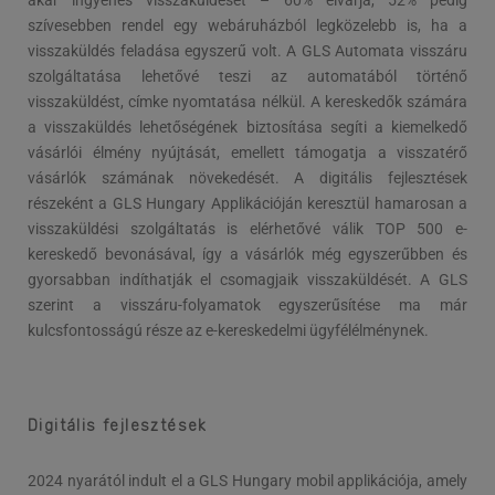
akár ingyenes visszaküldését – 60% elvárja, 52% pedig
szívesebben rendel egy webáruházból legközelebb is, ha a
visszaküldés feladása egyszerű volt. A GLS Automata visszáru
szolgáltatása lehetővé teszi az automatából történő
visszaküldést, címke nyomtatása nélkül. A kereskedők számára
a visszaküldés lehetőségének biztosítása segíti a kiemelkedő
vásárlói élmény nyújtását, emellett támogatja a visszatérő
vásárlók számának növekedését. A digitális fejlesztések
részeként a GLS Hungary Applikációján keresztül hamarosan a
visszaküldési szolgáltatás is elérhetővé válik TOP 500 e-
kereskedő bevonásával, így a vásárlók még egyszerűbben és
gyorsabban indíthatják el csomagjaik visszaküldését. A GLS
szerint a visszáru-folyamatok egyszerűsítése ma már
kulcsfontosságú része az e-kereskedelmi ügyfélélménynek.
Digitális fejlesztések
2024 nyarától indult el a GLS Hungary mobil applikációja, amely