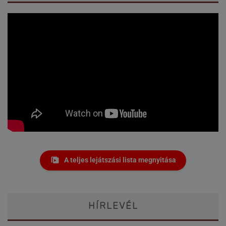
A teljes lejátszási lista megnyitása
HÍRLEVÉL