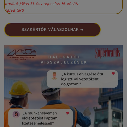
Irodánk július 31. és augusztus 16. között
zárva tart!
SZAKÉRTŐK VÁLASZOLNAK ➔