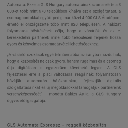
Automata. Ezzel a GLS Hungary automatáinak száma elérte a 3
000-et több mint 670 településen kínálva ezt a szolgáltatást, a
csomagpontokkal együtt pedig már közel 4 000 GLS Átadópont
érhető el országszerte több mint 820 településen. A hálózat
folyamatos bővítésének célja, hogy a vásárlók és az e-
kereskedelmi partnerek minél több településen férjenek hozzá
gyors és kényelmes csomagátvételi lehetőségekhez.
„A vásárlói szokások egyértelműen abba az irányba mozdulnak,
hogy a kézbesítés ne csak gyors, hanem rugalmas és a csomag
útja digitálisan is egyszerűen követhető legyen. A GLS
fejlesztései erre a piaci változásra reagálnak: folyamatosan
bővítjük automatás hálózatunkat, fejlesztjük digitális
szolgáltatásainkat és új megoldásokkal támogatjuk partnereink
versenyképességét” – mondta Balázs Attila, a GLS Hungary
ügyvezető igazgatója.
GLS Automata Expressz – reggeli kézbesítés