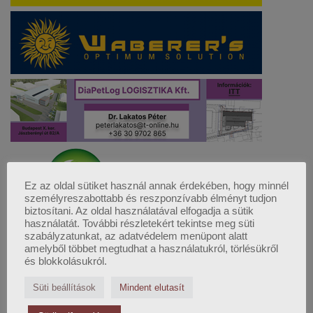
Ez az oldal sütiket használ annak érdekében, hogy minnél
személyreszabottabb és reszponzívabb élményt tudjon
biztosítani. Az oldal használatával elfogadja a sütik
használatát. További részletekért tekintse meg süti
szabályzatunkat, az adatvédelem menüpont alatt
amelyből többet megtudhat a használatukról, törlésükről
és blokkolásukról.
Süti beállítások
Mindent elutasít