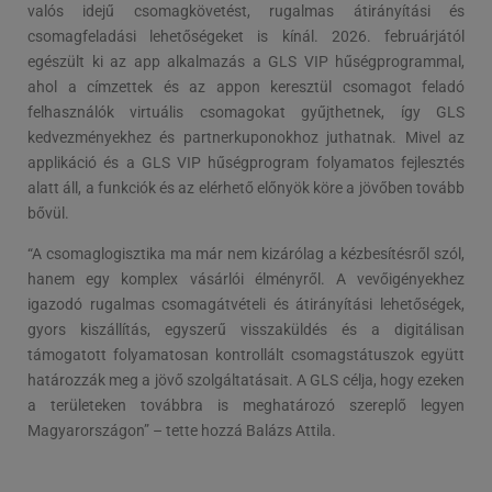
valós idejű csomagkövetést, rugalmas átirányítási és
csomagfeladási lehetőségeket is kínál. 2026. februárjától
egészült ki az app alkalmazás a GLS VIP hűségprogrammal,
ahol a címzettek és az appon keresztül csomagot feladó
felhasználók virtuális csomagokat gyűjthetnek, így GLS
kedvezményekhez és partnerkuponokhoz juthatnak. Mivel az
applikáció és a GLS VIP hűségprogram folyamatos fejlesztés
alatt áll, a funkciók és az elérhető előnyök köre a jövőben tovább
bővül.
“A csomaglogisztika ma már nem kizárólag a kézbesítésről szól,
hanem egy komplex vásárlói élményről. A vevőigényekhez
igazodó rugalmas csomagátvételi és átirányítási lehetőségek,
gyors kiszállítás, egyszerű visszaküldés és a digitálisan
támogatott folyamatosan kontrollált csomagstátuszok együtt
határozzák meg a jövő szolgáltatásait. A GLS célja, hogy ezeken
a területeken továbbra is meghatározó szereplő legyen
Magyarországon” – tette hozzá Balázs Attila.