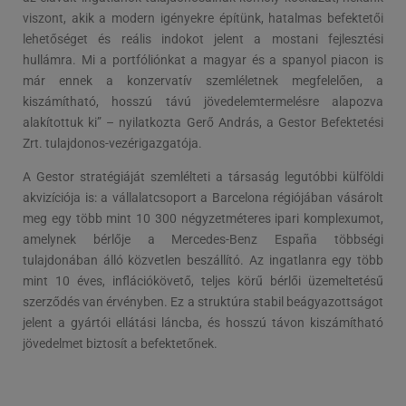
viszont, akik a modern igényekre építünk, hatalmas befektetői
lehetőséget és reális indokot jelent a mostani fejlesztési
hullámra. Mi a portfóliónkat a magyar és a spanyol piacon is
már ennek a konzervatív szemléletnek megfelelően, a
kiszámítható, hosszú távú jövedelemtermelésre alapozva
alakítottuk ki” – nyilatkozta Gerő András, a Gestor Befektetési
Zrt. tulajdonos-vezérigazgatója.
A Gestor stratégiáját szemlélteti a társaság legutóbbi külföldi
akvizíciója is: a vállalatcsoport a Barcelona régiójában vásárolt
meg egy több mint 10 300 négyzetméteres ipari komplexumot,
amelynek bérlője a Mercedes-Benz España többségi
tulajdonában álló közvetlen beszállító. Az ingatlanra egy több
mint 10 éves, inflációkövető, teljes körű bérlői üzemeltetésű
szerződés van érvényben. Ez a struktúra stabil beágyazottságot
jelent a gyártói ellátási láncba, és hosszú távon kiszámítható
jövedelmet biztosít a befektetőnek.