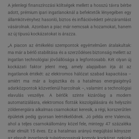
A jelenlegi finanszírozási költségek mellett a hosszú távra bérbe
adott, prémium ipari ingatlanoknál a befektetők lényegében egy
államkötvényhez hasonló, biztos és inflációvédett pénzáramlást
vásárolnak. Azonban a piac már nemcsak a hozamokat, hanem
az új típusú kockázatokat is árazza.
„A piacon az értékelési szempontok egyértelműen átalakultak:
ma már a bérlő stabilitása és a szerződéses biztonság mellett az
ingatlan technológiai jövőállósága a legfontosabb. Két olyan új
kockázati faktor jelent meg, amely alapjaiban írja át az
ingatlanok értékét: az elektromos hálózat szabad kapacitása –
amiért ma már a logisztika és a hatalmas energiaigényű
adatközpontok közvetlenül harcolnak –, valamint a technológiai
elavulás veszélye. A bérlők szinte kizárólag a modern
automatizálásra, elektromos flották kiszolgálására és helyszíni
zöldenergiára alkalmas csarnokokat keresik, a régi, korszerűtlen
épületek pedig gyorsan leértékelődnek. Jó példa erre Valencia,
ahol a teljes csarnokállomány közel fele, mintegy 47 százaléka
már elmúlt 15 éves. Ez a hatalmas arányú megújítási kényszer
az elavult ingatlanok tulajdonosainak komoly kockázat, nekünk