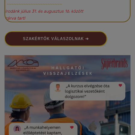
~~~~~~~~~~~~~~~~~~~~~~~
Irodánk július 31. és augusztus 16. között
zárva tart!
SZAKÉRTŐK VÁLASZOLNAK ➔