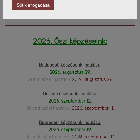
Sütik elfogadása
FELSŐFOKÚ LOGISZTIKAI
MENEDZSER KÉPZÉS
2026. Őszi képzéseink:
Budapesti képzésünk indulása:
2026. augusztus 29.
Jelentkezési határidő:
2026. augusztus 28.
Online képzésünk indulása:
2026. szeptember 12.
Jelentkezési határidő:
2026. szeptember 11.
Debreceni képzésünk indulása:
2026. szeptember 19.
Jelentkezési határidő:
2026. szeptember 17.