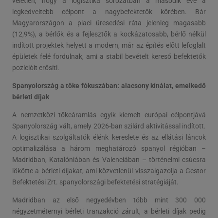
véletlen, hogy a logisztika sorozatban a második éve a
legkedveltebb célpont a nagybefektetők körében. Bár
Magyarországon a piaci üresedési ráta jelenleg magasabb
(12,9%), a bérlők és a fejlesztők a kockázatosabb, bérlő nélkül
indított projektek helyett a modern, már az építés előtt lefoglalt
épületek felé fordulnak, ami a stabil bevételt kereső befektetők
pozícióit erősíti.
Spanyolország a tőke fókuszában: alacsony kínálat, emelkedő
bérleti díjak
A nemzetközi tőkeáramlás egyik kiemelt európai célpontjává
Spanyolország vált, amely 2026-ban szilárd aktivitással indított.
A logisztikai szolgáltatók élénk kereslete és az ellátási láncok
optimalizálása a három meghatározó spanyol régióban –
Madridban, Katalóniában és Valenciában – történelmi csúcsra
lökötte a bérleti díjakat, ami közvetlenül visszaigazolja a Gestor
Befektetési Zrt. spanyolországi befektetési stratégiáját.
Madridban az első negyedévben több mint 300 000
négyzetméternyi bérleti tranzakció zárult, a bérleti díjak pedig