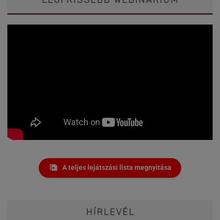
A teljes lejátszási lista megnyitása
HÍRLEVÉL