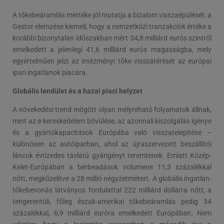
A tőkebeáramlás mértéke jól mutatja a bizalom visszaépülését: a
Gestor elemzése kiemeli, hogy a nemzetközi tranzakciók értéke a
korábbi bizonytalan időszakban mért 34,8 milliárd eurós szintről
emelkedett a jelenlegi 41,6 milliárd eurós magasságba, mely
egyértelműen jelzi az intézményi tőke visszatérését az európai
ipari ingatlanok piacára.
Globális lendület és a hazai piaci helyzet
A növekedési trend mögött olyan mélyreható folyamatok állnak,
mint az e-kereskedelem bővülése, az azonnali kiszolgálás igénye
és a gyártókapacitások Európába való visszatelepítése –
különösen az autóiparban, ahol az újraszervezett beszállítói
láncok évtizedes távlatú gyárigényt teremtenek. Emiatt Közép-
Kelet-Európában a bérbeadások volumene 11,3 százalékkal
nőtt, megközelítve a 28 millió négyzetmétert. A globális ingatlan-
tőkebevonás látványos fordulattal 222 milliárd dollárra nőtt, a
tengerentúli, főleg észak-amerikai tőkebeáramlás pedig 34
százalékkal, 6,9 milliárd euróra emelkedett Európában. Nem