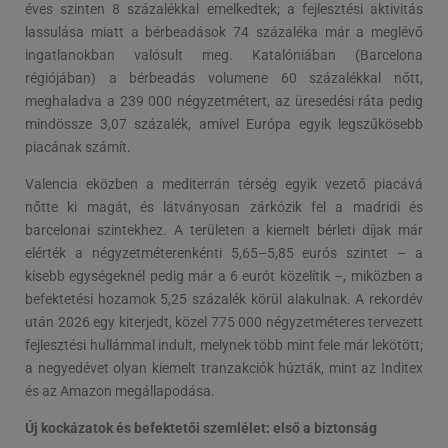
éves szinten 8 százalékkal emelkedtek; a fejlesztési aktivitás
lassulása miatt a bérbeadások 74 százaléka már a meglévő
ingatlanokban valósult meg. Katalóniában (Barcelona
régiójában) a bérbeadás volumene 60 százalékkal nőtt,
meghaladva a 239 000 négyzetmétert, az üresedési ráta pedig
mindössze 3,07 százalék, amivel Európa egyik legszűkösebb
piacának számít.
Valencia eközben a mediterrán térség egyik vezető piacává
nőtte ki magát, és látványosan zárkózik fel a madridi és
barcelonai szintekhez. A területen a kiemelt bérleti díjak már
elérték a négyzetméterenkénti 5,65–5,85 eurós szintet – a
kisebb egységeknél pedig már a 6 eurót közelítik –, miközben a
befektetési hozamok 5,25 százalék körül alakulnak. A rekordév
után 2026 egy kiterjedt, közel 775 000 négyzetméteres tervezett
fejlesztési hullámmal indult, melynek több mint fele már lekötött;
a negyedévet olyan kiemelt tranzakciók húzták, mint az Inditex
és az Amazon megállapodása.
Új kockázatok és befektetői szemlélet: első a biztonság