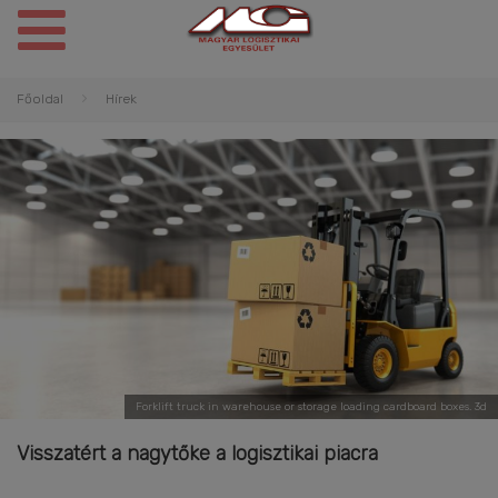
Főoldal
Hírek
Forklift truck in warehouse or storage loading cardboard boxes. 3d
Visszatért a nagytőke a logisztikai piacra