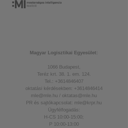
Magyar Logisztikai Egyesület:
1066 Budapest,
Teréz krt. 38. 1. em. 124.
Tel.: +3614846407
oktatási kérdésekben: +3614846414
mle@mle.hu / oktatas@mle.hu
PR és sajtókapcsolat: mle@krpr.hu
Ügyfélfogadás:
H-CS 10:00-15:00;
P 10:00-13:00