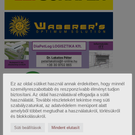
Ez az oldal sütiket használ annak érdekében, hogy minnél
személyreszabottabb és reszponzívabb élményt tudjon
biztosítani. Az oldal használatával elfogadja a sütik
használatát. További részletekért tekintse meg süti
szabályzatunkat, az adatvédelem menüpont alatt
amelyből többet megtudhat a használatukról, törlésükről
és blokkolásukról.
Süti beállítások
Mindent elutasít