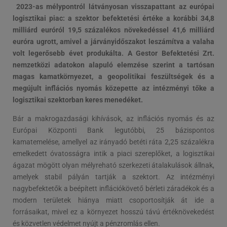
2023-as mélypontról látványosan visszapattant az európai
logisztikai piac: a szektor befektetési értéke a korábbi 34,8
milliárd euróról 19,5 százalékos növekedéssel 41,6 milliárd
euróra ugrott, amivel a járványidőszakot leszámítva a valaha
volt legerősebb évet produkálta. A Gestor Befektetési Zrt.
nemzetközi adatokon alapuló elemzése szerint a tartósan
magas kamatkörnyezet, a geopolitikai feszültségek és a
megújult inflációs nyomás közepette az intézményi tőke a
logisztikai szektorban keres menedéket.
Bár a makrogazdasági kihívások, az inflációs nyomás és az
Európai Központi Bank legutóbbi, 25 bázispontos
kamatemelése, amellyel az irányadó betéti ráta 2,25 százalékra
emelkedett óvatosságra intik a piaci szereplőket, a logisztikai
ágazat mögött olyan mélyreható szerkezeti átalakulások állnak,
amelyek stabil pályán tartják a szektort. Az intézményi
nagybefektetők a beépített inflációkövető bérleti záradékok és a
modern területek hiánya miatt csoportosítják át ide a
forrásaikat, mivel ez a környezet hosszú távú értéknövekedést
és közvetlen védelmet nyújt a pénzromlás ellen.