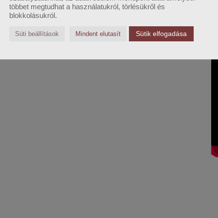
többet megtudhat a használatukról, törlésükről és
blokkolásukról.
Sütik elfogadása
Süti beállítások
Mindent elutasít