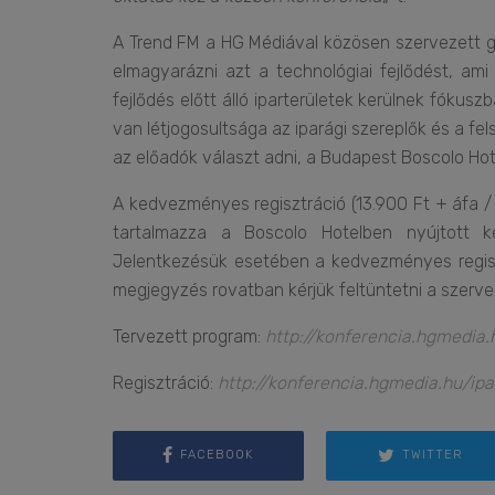
A Trend FM a HG Médiával közösen szervezett g
elmagyarázni azt a technológiai fejlődést, am
fejlődés előtt álló iparterületek kerülnek fóku
van létjogosultsága az iparági szereplők és a f
az előadók választ adni, a Budapest Boscolo Hote
A kedvezményes regisztráció (13.900 Ft + áfa / f
tartalmazza a Boscolo Hotelben nyújtott k
Jelentkezésük esetében a kedvezményes regiszt
megjegyzés rovatban kérjük feltüntetni a szerve
Tervezett program:
http://konferencia.hgmedia
Regisztráció:
http://konferencia.hgmedia.hu/i
FACEBOOK
TWITTER