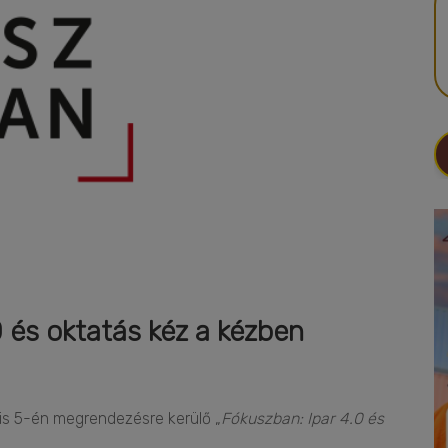
0 és oktatás kéz a kézben
lis 5-én megrendezésre kerülő „
Fókuszban: Ipar 4.0 és