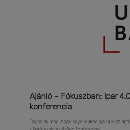
Ajánló – Fókuszban: Ipar 4.
konferencia
Engedjék meg, hogy figyelmükbe ajánljuk az ápri
oktatás kéz a kézben konferencia
„-t.