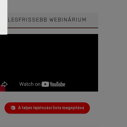
LEGFRISSEBB WEBINÁRIUM
A teljes lejátszási lista megnyitása