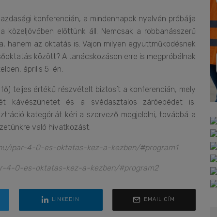
azdasági konferencián, a mindennapok nyelvén próbálja
i a közeljövőben előttünk áll. Nemcsak a robbanásszerű
szba, hanem az oktatás is. Vajon milyen együttműködésnek
elsőoktatás között? A tanácskozáson erre is megpróbálnak
lben, április 5-én.
ő) teljes értékű részvételt biztosít a konferencián, mely
ét kávészünetet és a svédasztalos záróebédet is.
ráció kategóriát kéri a szervező megjelölni, továbbá a
zetünkre való hivatkozást.
.hu/ipar-4-0-es-oktatas-kez-a-kezben/#program1
par-4-0-es-oktatas-kez-a-kezben/#program2
LINKEDIN
EMAIL CÍM