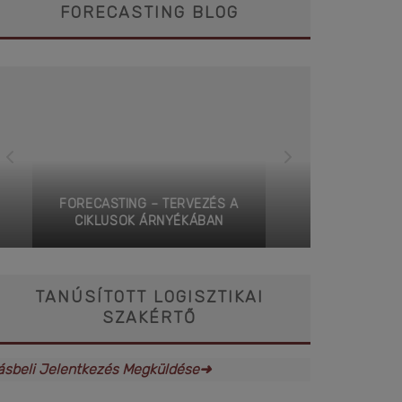
FORECASTING BLOG
FORECASTING – TERVEZÉS A
CIKLUSOK ÁRNYÉKÁBAN
ÉR
TANÚSÍTOTT LOGISZTIKAI
SZAKÉRTŐ
rásbeli Jelentkezés Megküldése➜