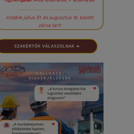
Ügyfélfogadás: H-CS 10:00-15:00; P 10:00-13:00
~~~~~~~~~~~~~~~~~~~~~~~
Irodánk július 31. és augusztus 16. között
zárva tart!
SZAKÉRTŐK VÁLASZOLNAK ➔