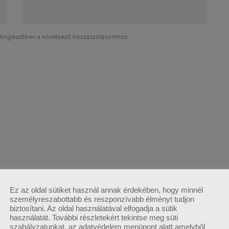
böngészőben a következő hozzászólásomhoz.
Ez az oldal sütiket használ annak érdekében, hogy minnél
személyreszabottabb és reszponzívabb élményt tudjon
biztosítani. Az oldal használatával elfogadja a sütik
használatát. További részletekért tekintse meg süti
szabályzatunkat, az adatvédelem menüpont alatt amelyből