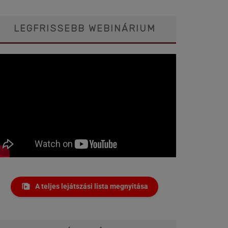
LEGFRISSEBB WEBINÁRIUM
A teljes lejátszási lista megnyitása