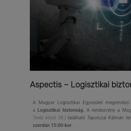
Aspectis – Logisztikai biz
A Magyar Logisztikai Egyesület megrendez
a
Logisztikai biztonság.
A rendezvény a Magy
Teréz körút 38.
)
található
Tapolczai Kálmán t
szerdán 15:00-kor
.