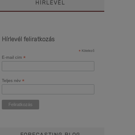
HÍRLEVÉL
Hírlevél feliratkozás
*
Kötelező
*
E-mail cím
*
Teljes név
FORECASTING BLOG