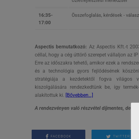
Üzletfejlesztési menedzser
16:35-
Összefoglalás, kérdések - válas
17:00
Aspectis bemutatkozó:
Az Aspectis Kft.-t 20
céllal, hogy a cég úttörő szerepet vállaljon az 
Erre az időszakra tehető, amikor ezek a rendsz
és a technológia gyors fejlődésének köszö
stratégiája a kezdetektől fogva világos 
kiszolgálására rendezkedtünk be, így termék
alakítottuk ki.
[Bővebben…]
A rendezvényen való részvétel díjmentes, de reg
FACEBOOK
TWITTER