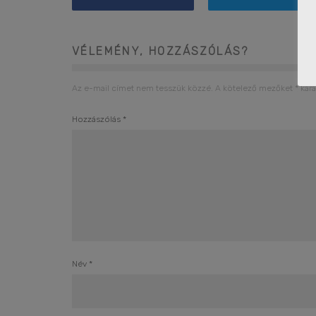
VÉLEMÉNY, HOZZÁSZÓLÁS?
Az e-mail címet nem tesszük közzé.
A kötelező mezőket
*
kara
Hozzászólás
*
Név
*