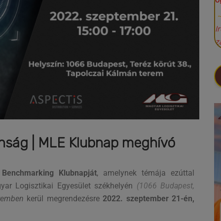
Ü
I
z
tonság | MLE Klubnap meghívó
i
Benchmarking Klubnapját
, amelynek témája ezúttal
ar Logisztikai Egyesület székhelyén
(1066 Budapest,
eremben
kerül megrendezésre
2022. szeptember 21-én,