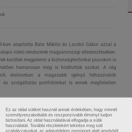
zok
03-ban alapította Bata Miklós és Laczkó Gábor azzal a
IP alapú videó rendszerek magyarországi elterjesztésében.
erek kezdtek megjelenni a biztonságtechnikai piacokon is
nhetően hamarosan meg is hódították azokat. A cég
volt, elsősorban a magasabb igényű felhasználók
- és szolgáltatás portfóliónkat is ennek megfelelően
isztrációhoz kötött!
Ez az oldal sütiket használ annak érdekében, hogy minnél
személyreszabottabb és reszponzívabb élményt tudjon
biztosítani. Az oldal használatával elfogadja a sütik
használatát. További részletekért tekintse meg süti
LINKEDIN
EMAIL CÍM
szabályzatunkat, az adatvédelem menüpont alatt amelyből