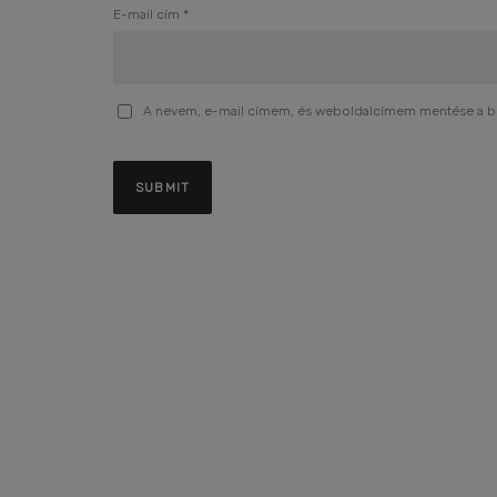
E-mail cím
*
A nevem, e-mail címem, és weboldalcímem mentése a 