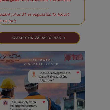
gyfélfogadás: H-CS 10:00-15:00; P 10:00-13:00
~~~~~~~~~~~~~~~~~~~~~~~
rodánk július 31. és augusztus 16. között
árva tart!
SZAKÉRTŐK VÁLASZOLNAK ➔