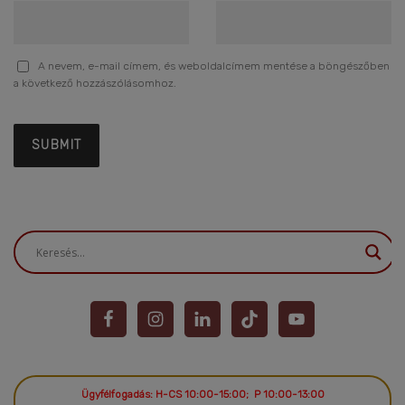
A nevem, e-mail címem, és weboldalcímem mentése a böngészőben
a következő hozzászólásomhoz.
Ügyfélfogadás: H-CS 10:00-15:00; P 10:00-13:00