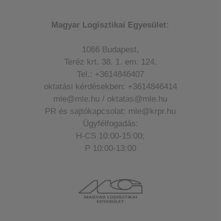
Magyar Logisztikai Egyesület:
1066 Budapest,
Teréz krt. 38. 1. em. 124.
Tel.: +3614846407
oktatási kérdésekben: +3614846414
mle@mle.hu / oktatas@mle.hu
PR és sajtókapcsolat: mle@krpr.hu
Ügyfélfogadás:
H-CS 10:00-15:00;
P 10:00-13:00