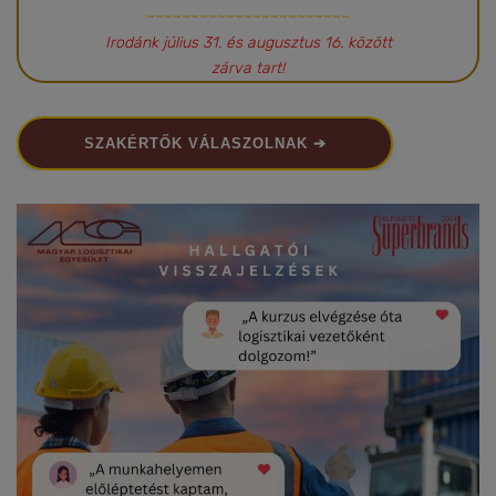
~~~~~~~~~~~~~~~~~~~~~~~
Irodánk július 31. és augusztus 16. között
zárva tart!
SZAKÉRTŐK VÁLASZOLNAK ➔