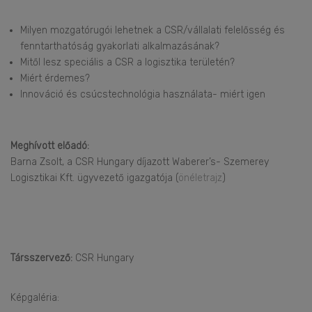
Milyen mozgatórugói lehetnek a CSR/vállalati felelősség és
fenntarthatóság gyakorlati alkalmazásának?
Mitől lesz speciális a CSR a logisztika területén?
Miért érdemes?
Innováció és csúcstechnológia használata- miért igen
Meghívott előadó:
Barna Zsolt, a CSR Hungary díjazott Waberer’s- Szemerey
Logisztikai Kft. ügyvezető igazgatója (
önéletrajz
)
Társszervező:
CSR Hungary
Képgaléria: