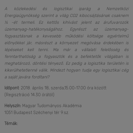
A közlekedési és logisztikai iparág a Nemzetközi
Energiaügynökség szerint a világ CO2 kibocsájtásának csaknem
¼ -ét termeli. Ez kettős kihívást jelent az árufuvarozók
üzemanyag-hatékonyságához. Egyrészt az üzemanyag-
fogyasztásnak a kevesebb működési költsége egyértelmű
előnyökkel jár, másrészt a környezet megóvása érdekében is
lépéseket kell tenni. Ma már a vállalati felelősség és
fenntarthatóság a fogyasztók és a befektetők világában is
meghatározó, döntési tényező. Ez pedig a logisztika területén is
kikerülhetetlenné válik. Mindezt hogyan tudja egy logisztikai cég
a saját javára fordítani?
Időpont
: 2018. április 18, szerda,15.00-17.00 óra között
(Regisztráció 14.30 órától)
Helyszín:
Magyar Tudományos Akadémia
1051 Budapest Széchenyi tér 9.sz.
Témák: