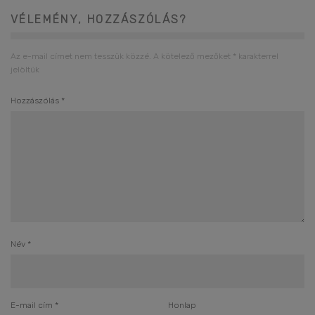
VÉLEMÉNY, HOZZÁSZÓLÁS?
Az e-mail címet nem tesszük közzé.
A kötelező mezőket
*
karakterrel
jelöltük
Hozzászólás
*
Név
*
E-mail cím
*
Honlap