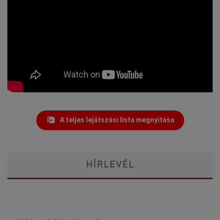
A teljes lejátszási lista megnyitása
HÍRLEVÉL