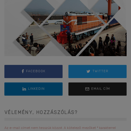
FACEBOOK
TWITTER
LINKEDIN
EMAIL CÍM
VÉLEMÉNY, HOZZÁSZÓLÁS?
Az e-mail címet nem tesszük közzé.
A kötelező mezőket
*
karakterrel