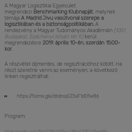
A Magyar Logisztikai Egyesület
megrendezi
Benchmarking Klubnapját
, melynek
témája
A Madrid Jivu vasútvonal szerepe a
logisztikában és a biztonságpolitikában.
A
rendezvény a Magyar Tudományos Akadémián
(1051
Budapest, Széchenyi István tér 9.)
kerül
megrendezésre
2019. április 10-én, szerdán 15:00-
kor
.
A részvétel díjmentes, de regisztrációhoz kötött. Ha
részt szeretne venni az eseményen, a következő
linken regisztrálhat:
https://forms.gle/dtdmqGZ3xF1dDfw86
Program:
drive.google.com/file/d/1KkdxTIhx-LfMnqLR1EGzRwgNb-