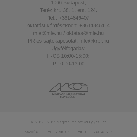
1066 Budapest,
Teréz krt. 38. 1. em. 124.
Tel.: +3614846407
oktatási kérdésekben: +3614846414
mle@mle.hu / oktatas@mle.hu
PR és sajtókapcsolat: mle@krpr.hu
Ügyfélfogadás:
H-CS 10:00-15:00;
P 10:00-13:00
© 2012 - 2025 Magyar Logisztikai Egyesület
Kezdőlap
Adatvédelem
Hírek
Kiadványok