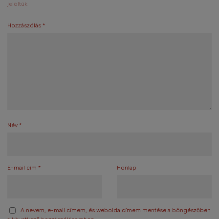
jelöltük
Hozzászólás
*
Név
*
E-mail cím
*
Honlap
A nevem, e-mail címem, és weboldalcímem mentése a böngészőben