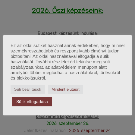
2026. Őszi képzéseink:
Budapesti képzésünk indulása:
2026. augusztus 29.
Ez az oldal sütiket használ annak érdekében, hogy minnél
Jelentkezési határidő:
2026. augusztus 28.
személyreszabottabb és reszponzívabb élményt tudjon
biztosítani. Az oldal használatával elfogadja a sütik
Online képzésünk indulása:
használatát. További részletekért tekintse meg süti
szabályzatunkat, az adatvédelem menüpont alatt
2026. szeptember 12.
amelyből többet megtudhat a használatukról, törlésükről
Jelentkezési határidő:
2026. szeptember 11.
és blokkolásukról.
Debreceni képzésünk indulása:
Süti beállítások
Mindent elutasít
2026. szeptember 19.
Sütik elfogadása
Jelentkezési határidő:
2026. szeptember 17.
Kecskeméti képzésünk indulása:
2026. szeptember 26.
Jelentkezési határidő:
2026. szeptember 24.