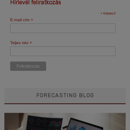
Hírlevél feliratkozás
*
Kötelező
*
E-mail cím
*
Teljes név
FORECASTING BLOG