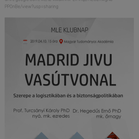
PP0nBe/view?usp=sharing