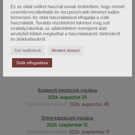
Ez az oldal sütiket használ annak érdekében, hogy minnél
személyreszabottabb és reszponzívabb élményt tudjon
biztosítani. Az oldal használatával elfogadja a sütik
használatát. További részletekért tekintse meg süti
szabályzatunkat, az adatvédelem menüpont alatt
amelyből többet megtudhat a használatukról, törlésükről
FELSŐFOKÚ LOGISZTIKAI
és blokkolásukról.
MENEDZSER KÉPZÉS
Süti beállítások
Mindent elutasít
Sütik elfogadása
2026. Őszi képzéseink:
Budapesti képzésünk indulása:
2026. augusztus 29.
Jelentkezési határidő:
2026. augusztus 28.
Online képzésünk indulása:
2026. szeptember 12.
Jelentkezési határidő:
2026. szeptember 11.