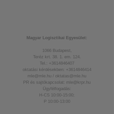
Magyar Logisztikai Egyesület:
1066 Budapest,
Teréz krt. 38. 1. em. 124.
Tel.: +3614846407
oktatási kérdésekben: +3614846414
mle@mle.hu / oktatas@mle.hu
PR és sajtókapcsolat: mle@krpr.hu
Ügyfélfogadás:
H-CS 10:00-15:00;
P 10:00-13:00