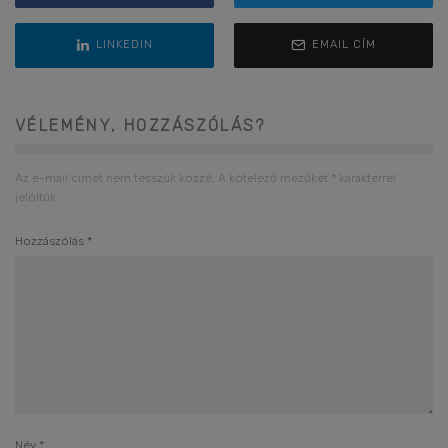
LINKEDIN
EMAIL CÍM
VÉLEMÉNY, HOZZÁSZÓLÁS?
Az e-mail címet nem tesszük közzé.
A kötelező mezőket
*
karakterrel
jelöltük
Hozzászólás
*
Név
*