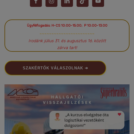
Ügyfélfogadás: H-CS 10:00-15:00; P 10:00-13:00
~~~~~~~~~~~~~~~~~~~~~~~
Irodánk július 31. és augusztus 16. között
zárva tart!
SZAKÉRTŐK VÁLASZOLNAK ➔