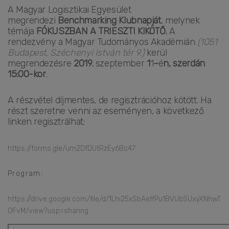
A Magyar Logisztikai Egyesület
megrendezi
Benchmarking Klubnapját
, melynek
témája
FÓKUSZBAN A TRIESZTI KIKÖTŐ.
A
rendezvény a Magyar Tudományos Akadémián
(1051
Budapest, Széchenyi István tér 9.)
kerül
megrendezésre
2019.
szeptember
1
1
–
é
n, szerdán
15:00-kor
.
A részvétel díjmentes, de regisztrációhoz kötött. Ha
részt szeretne venni az eseményen, a következő
linken regisztrálhat:
https://forms.gle/um2DfDUtRzEy6Bc47
Program:
https://drive.google.com/file/d/1Lhi25xSbAeffPu1BVUbSUxyXNhwT
0FvM/view?usp=sharing