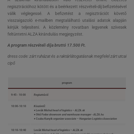
regisztrációhoz kötött és a beérkezett részvételi-díj befizetésével
válik véglegessé. A befizetést a regisztrációt követő
visszaigazoló e-mailben megtalálható utalási adatok alapján
kérjük teljesíteni. A közlemény rovatban legyenek szívesek
feltüntetni ALZA kirándulás megjegyzést.
A program részvételi díja bruttó 17.500 Ft.
dress code: zárt ruházat és a raktárlátogatásnak megfelel zárt utcai
cipő
program
9:45 - 10:00
Regisztráció
10:00-10:10
Köszöntő:
● Levák Michal
head of logistics – ALZA.sk
● Ottó Fodor
showroom and warehouse manager - ALZA.hu
● Csaba Kunyik
organizer associate – Hungarian Logistics Association
10:10-10:40
Levák Michal
head of logistics – ALZA.sk