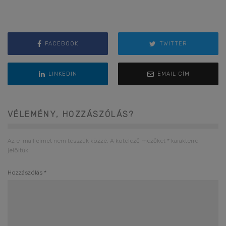
FACEBOOK
TWITTER
LINKEDIN
EMAIL CÍM
VÉLEMÉNY, HOZZÁSZÓLÁS?
Az e-mail címet nem tesszük közzé.
A kötelező mezőket
*
karakterrel
jelöltük
Hozzászólás
*