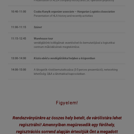
Prezentation of ALZA company history and LSC operation phylosofy
10:40-11:00
Csaba Kunyik
organizer associate – Hungarian Logistics Association
Perzentation of HLA history and recently activities
11:00-11:15
Szünet
11:15-12:45
Warehouse tour
vendéglátónk kollégáinak vezetésével és bemutatójával a logisztikai
centrum működésének megtekintése.
13:00-14:00
Közös ebéd a vendéglátókkal helyben a központban
14:00-15:00
A látogatók rövid bemutatkozása (3-5 perces prezentáció), networking
lehetőség. Q&A a látottakkal kapcsolatban.
Figyelem!
Rendezvényünkre az összes hely betelt, de várólistára lehet
regisztrálni! Amennyiben megüresedik egy férőhely,
regisztrációs sorrend alapján értesítjük Önt a megadott