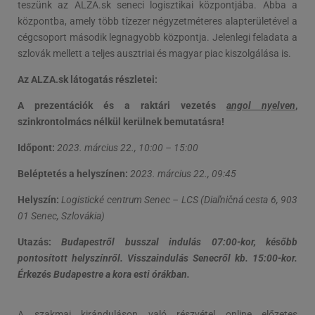
teszünk az ALZA.sk seneci logisztikai központjába. Abba a
központba, amely több tízezer négyzetméteres alapterületével a
cégcsoport második legnagyobb központja. Jelenlegi feladata a
szlovák mellett a teljes ausztriai és magyar piac kiszolgálása is.
Az ALZA.sk látogatás részletei:
A prezentációk és a raktári vezetés
angol nyelven
,
szinkrontolmács nélkül kerülnek bemutatásra!
Időpont:
2023. március 22., 10:00 – 15:00
Beléptetés a helyszínen:
2023. március 22., 09:45
Helyszín:
Logistické centrum Senec – LCS (Diaľničná cesta 6, 903
01 Senec, Szlovákia)
Utazás:
Budapestről busszal indulás 07:00-kor, később
pontosított helyszínről. Visszaindulás Senecről kb. 15:00-kor.
Érkezés Budapestre a kora esti órákban.
A szakmai kiránduláson való részvétel online előzetes