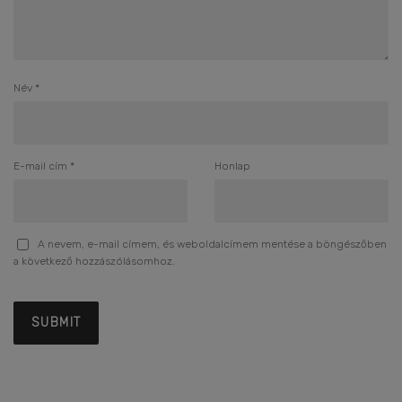
Név
*
E-mail cím
*
Honlap
A nevem, e-mail címem, és weboldalcímem mentése a böngészőben
a következő hozzászólásomhoz.