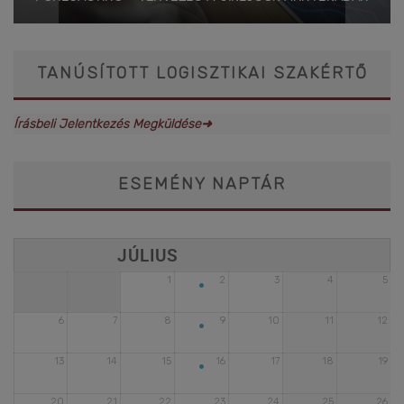
TANÚSÍTOTT LOGISZTIKAI SZAKÉRTŐ
Írásbeli Jelentkezés Megküldése➜
ESEMÉNY NAPTÁR
•
1
2
3
4
5
•
6
7
8
9
10
11
12
•
13
14
15
16
17
18
19
20
21
22
23
24
25
26