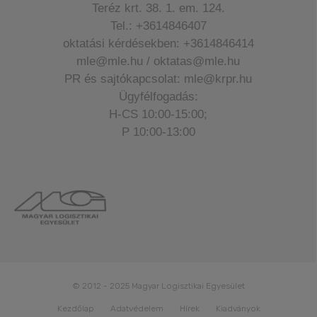
Teréz krt. 38. 1. em. 124.
Tel.: +3614846407
oktatási kérdésekben: +3614846414
mle@mle.hu / oktatas@mle.hu
PR és sajtókapcsolat: mle@krpr.hu
Ügyfélfogadás:
H-CS 10:00-15:00;
P 10:00-13:00
© 2012 - 2025 Magyar Logisztikai Egyesület
Kezdőlap
Adatvédelem
Hírek
Kiadványok