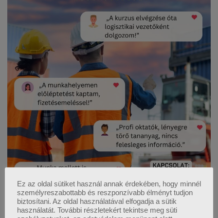
Ez az oldal sütiket használ annak érdekében, hogy minnél
személyreszabottabb és reszponzívabb élményt tudjon
biztosítani. Az oldal használatával elfogadja a sütik
használatát. További részletekért tekintse meg süti