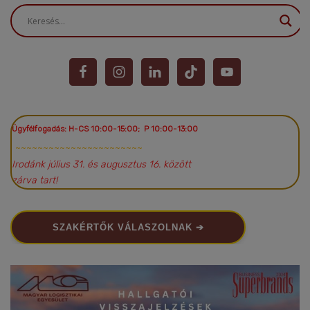
Ügyfélfogadás: H-CS 10:00-15:00; P 10:00-13:00
~~~~~~~~~~~~~~~~~~~~~~~
Irodánk július 31. és augusztus 16. között
zárva tart!
SZAKÉRTŐK VÁLASZOLNAK ➔