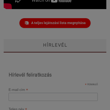
A teljes lejátszási lista megnyitása
HÍRLEVÉL
Hírlevél feliratkozás
*
Kötelező
*
E-mail cím
*
Teljes név