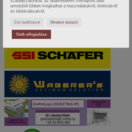
szabályzatunkat, az adatvédelem menüpont alatt
amelyből többet megtudhat a használatukról, törlésükről
és blokkolásukról.
Süti beállítások
Mindent elutasít
Sütik elfogadása