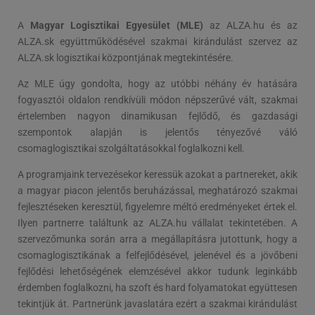
A
Magyar Logisztikai Egyesület (MLE)
az ALZA.hu és az
ALZA.sk együttműködésével szakmai kirándulást szervez az
ALZA.sk logisztikai központjának megtekintésére.
Az MLE úgy gondolta, hogy az utóbbi néhány év hatására
fogyasztói oldalon rendkívüli módon népszerűvé vált, szakmai
értelemben nagyon dinamikusan fejlődő, és gazdasági
szempontok alapján is jelentős tényezővé váló
csomaglogisztikai szolgáltatásokkal foglalkozni kell.
A programjaink tervezésekor keressük azokat a partnereket, akik
a magyar piacon jelentős beruházással, meghatározó szakmai
fejlesztéseken keresztül, figyelemre méltó eredményeket értek el.
Ilyen partnerre találtunk az ALZA.hu vállalat tekintetében. A
szervezőmunka során arra a megállapításra jutottunk, hogy a
csomaglogisztikának a felfejlődésével, jelenével és a jövőbeni
fejlődési lehetőségének elemzésével akkor tudunk leginkább
érdemben foglalkozni, ha szoft és hard folyamatokat együttesen
tekintjük át. Partnerünk javaslatára ezért a szakmai kirándulást