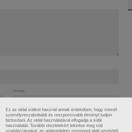
Honlap
Ez az oldal sütiket használ annak érdekében, hogy minnél
személyreszabottabb és reszponzívabb élményt tudjon
böngészőben a következő hozzászólásomhoz.
biztosítani. Az oldal használatával elfogadja a sütik
használatát. További részletekért tekintse meg süti
szabályzatunkat, az adatvédelem menüpont alatt amelyből