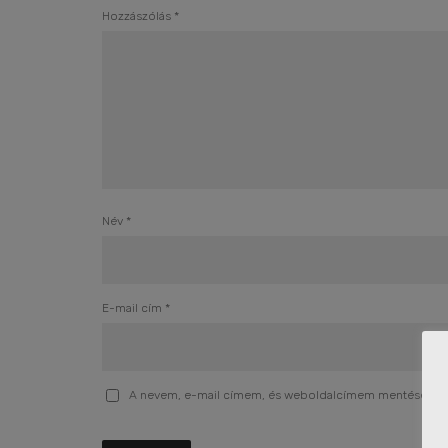
Hozzászólás
*
Név
*
E-mail cím
*
A nevem, e-mail címem, és weboldalcímem mentése a 