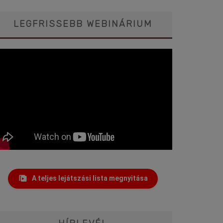
LEGFRISSEBB WEBINÁRIUM
A teljes lejátszási lista megnyitása