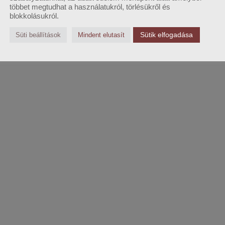
többet megtudhat a használatukról, törlésükről és
blokkolásukról.
Sütik elfogadása
Süti beállítások
Mindent elutasít