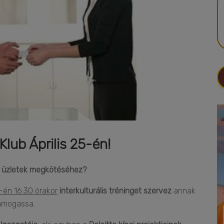
lub Április 25-én!
ai üzletek megkötéséhez?
5-én 16.30 órakor
interkulturális tréninget szervez
annak
támogassa.