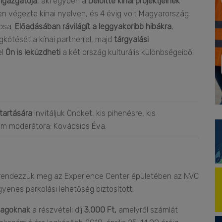
 Igazgatója
, aki egyben a
Deloitte kínai projektjeinek
en végezte kínai nyelven, és 4 évig volt Magyarország
osa.
Előadásában rávilágít a leggyakoribb hibákra
,
kötését a kínai partnerrel, majd
tárgyalási
el
Ön is leküzdheti
a két ország kulturális különbségeiből
tartására
invitáljuk Önöket, kis pihenésre, kis
ram moderátora: Kovácsics Éva.
t rendezzük meg az Experience Center épületében az NVC
yenes parkolási lehetőség biztosított.
tagoknak
a részvételi díj
3.000 Ft,
amelyről számlát