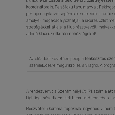
Előadó
Wolf Csaba a Deloitte Zrt. Üzletfejlesztési
koordinátora
is. Felsőfokú tanulmányait Pekingb
pekingi nagykövetségének kereskedelmi tanács
amelyek megakadályozhatják a sikeres üzlet meg
stratégiákkal
látja el a Klub résztvevőit, melyekk
adódó
kínai
üzletkötési nehézségeket!
Az előadást követően pedig a
teakészítés szer
szemlélődésre magunkról és a világról. A prog
A rendezvényt a Szentmihályi út 171. szám alat
Lighting második emeleti bemutató termében. Ing
Részvétel
a
kamarai tagoknak ingyenes
, a
nem 