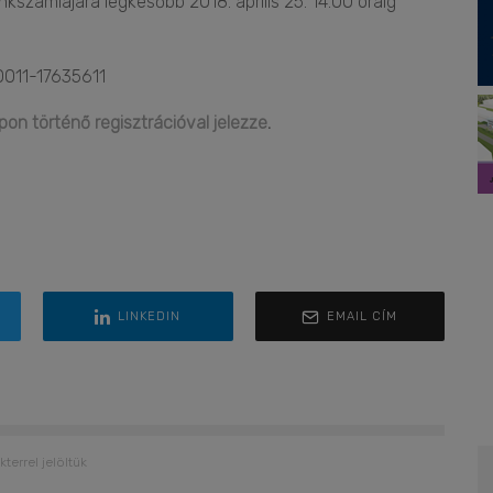
kszámlájára legkésőbb 2018. április 25. 14.00 óráig
011-17635611
apon történő regisztrációval jelezze
.
LINKEDIN
EMAIL CÍM
kterrel jelöltük