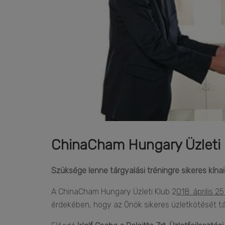
ChinaCham Hungary Üzleti K
Szüksége lenne tárgyalási tréningre sikeres kín
A ChinaCham Hungary Üzleti Klub 2
018. április 2
érdekében, hogy az Önök sikeres üzletkötését 