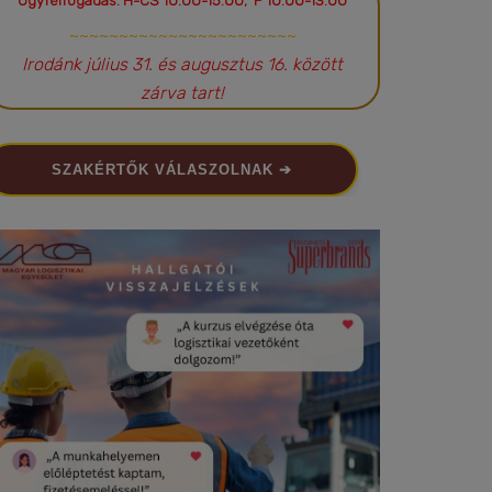
Ügyfélfogadás: H-CS 10:00-15:00; P 10:00-13:00
~~~~~~~~~~~~~~~~~~~~~~~
Irodánk július 31. és augusztus 16. között
zárva tart!
SZAKÉRTŐK VÁLASZOLNAK ➔