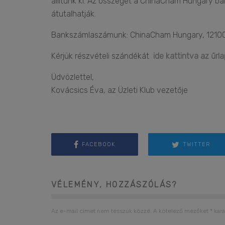
állítunk ki. Az összeget a ChinaCham Hungary ban
átutalhatják.
Bankszámlaszámunk: ChinaCham Hungary, 12100
Kérjük részvételi szándékát
ide kattintva az űrl
Üdvözlettel,
Kovácsics Éva, az Üzleti Klub vezetője
FACEBOOK
TWITTER
VÉLEMÉNY, HOZZÁSZÓLÁS?
Az e-mail címet nem tesszük közzé.
A kötelező mezőket
*
kara