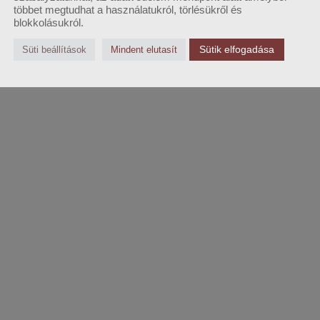
többet megtudhat a használatukról, törlésükről és
blokkolásukról.
Sütik elfogadása
Süti beállítások
Mindent elutasít