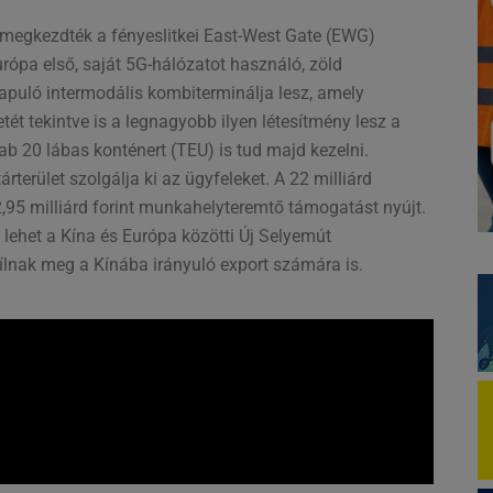
 megkezdték a fényeslitkei East-West Gate (EWG)
rópa első, saját 5G-hálózatot használó, zöld
apuló intermodális kombiterminálja lesz, amely
tét tekintve is a legnagyobb ilyen létesítmény lesz a
ab 20 lábas konténert (TEU) is tud majd kezelni.
terület szolgálja ki az ügyfeleket. A 22 milliárd
5 milliárd forint munkahelyteremtő támogatást nyújt.
lehet a Kína és Európa közötti Új Selyemút
yílnak meg a Kínába irányuló export számára is.