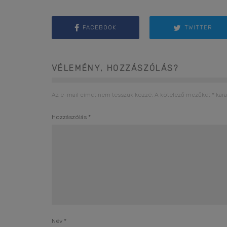
FACEBOOK
TWITTER
VÉLEMÉNY, HOZZÁSZÓLÁS?
Az e-mail címet nem tesszük közzé.
A kötelező mezőket
*
kara
Hozzászólás
*
Név
*