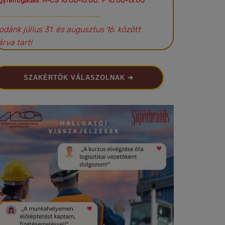
gyfélfogadás: H-CS 10:00-15:00; P 10:00-13:00
~~~~~~~~~~~~~~~~~~~~~~~
rodánk július 31. és augusztus 16. között
árva tart!
SZAKÉRTŐK VÁLASZOLNAK ➔