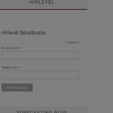
HÍRLEVÉL
Hírlevél feliratkozás
*
Kötelező
*
E-mail cím
*
Teljes név
FORECASTING BLOG