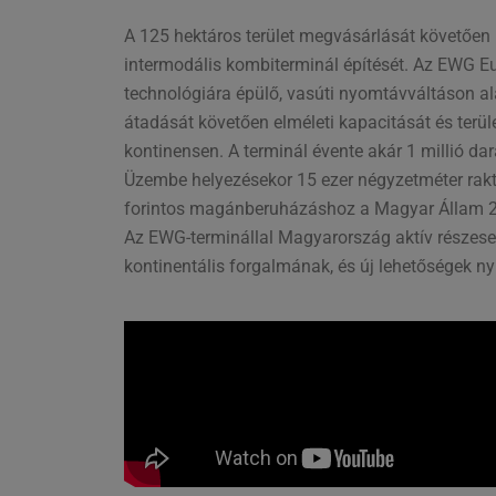
A 125 hektáros terület megvásárlását követően
intermodális kombiterminál építését. Az EWG Eu
technológiára épülő, vasúti nyomtávváltáson al
átadását követően elméleti kapacitását és terüle
kontinensen. A terminál évente akár 1 millió dar
Üzembe helyezésekor 15 ezer négyzetméter raktár
forintos magánberuházáshoz a Magyar Állam 2,9
Az EWG-terminállal Magyarország aktív részese 
kontinentális forgalmának, és új lehetőségek n