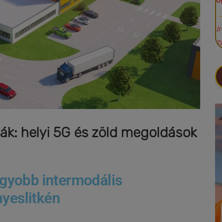
Ü
I
z
k: helyi 5G és zöld megoldások
gyobb intermodális
nyeslitkén