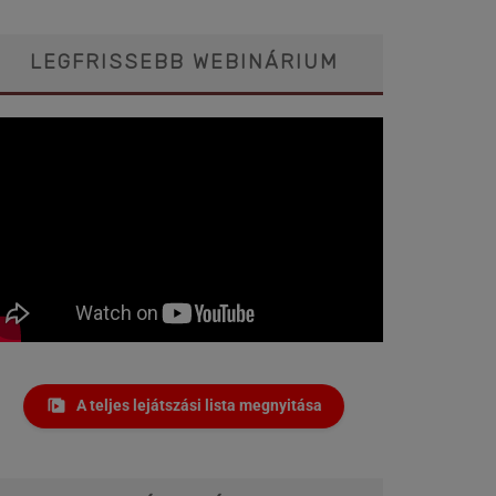
LEGFRISSEBB WEBINÁRIUM
A teljes lejátszási lista megnyitása