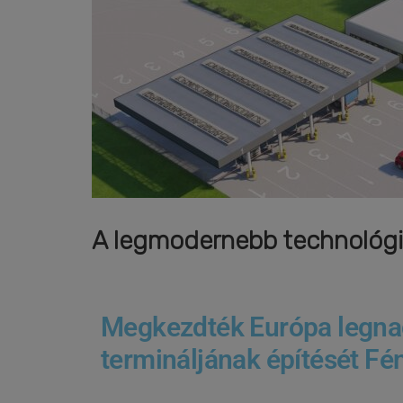
A legmodernebb technológiá
Megkezdték Európa legna
termináljának építését Fé