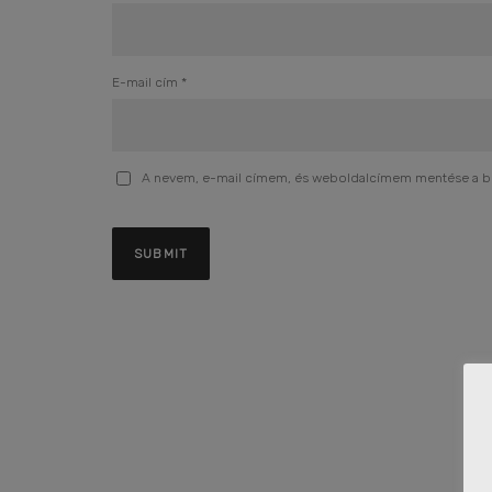
E-mail cím
*
A nevem, e-mail címem, és weboldalcímem mentése a 