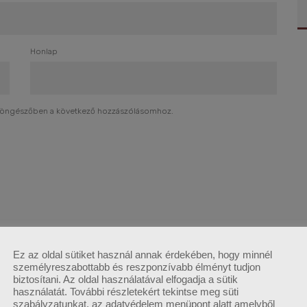
Honlap
böngészőben a következő hozzászólásomhoz.
Ez az oldal sütiket használ annak érdekében, hogy minnél
személyreszabottabb és reszponzívabb élményt tudjon
biztosítani. Az oldal használatával elfogadja a sütik
használatát. További részletekért tekintse meg süti
szabályzatunkat, az adatvédelem menüpont alatt amelyből