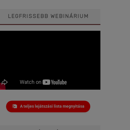
LEGFRISSEBB WEBINÁRIUM
A teljes lejátszási lista megnyitása