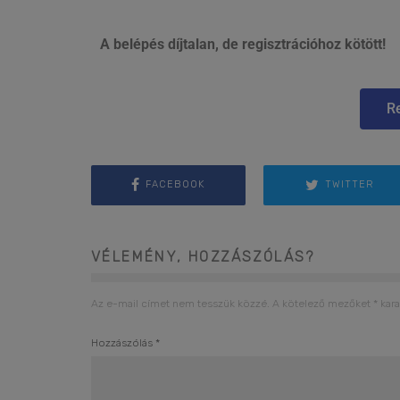
A belépés díjtalan, de regisztrációhoz kötött!
Re
FACEBOOK
TWITTER
VÉLEMÉNY, HOZZÁSZÓLÁS?
Az e-mail címet nem tesszük közzé.
A kötelező mezőket
*
kara
Hozzászólás
*