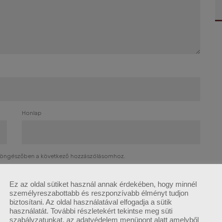
Honlap
böngészőben a következő hozzászólásomhoz.
Ez az oldal sütiket használ annak érdekében, hogy minnél
személyreszabottabb és reszponzívabb élményt tudjon
biztosítani. Az oldal használatával elfogadja a sütik
használatát. További részletekért tekintse meg süti
szabályzatunkat, az adatvédelem menüpont alatt amelyből