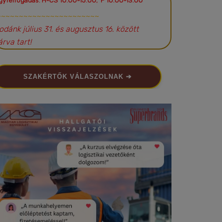
gyfélfogadás: H-CS 10:00-15:00; P 10:00-13:00
~~~~~~~~~~~~~~~~~~~~~~~
rodánk július 31. és augusztus 16. között
árva tart!
SZAKÉRTŐK VÁLASZOLNAK ➔