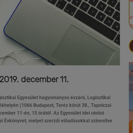
Ü
I
z
019. december 11.
gisztikai Egyesület hagyományos évzáró, Logisztikai
khelyén (1066 Budapest, Teréz körút 38., Tapolczai
mber 11-én, 15 órától. Az Egyesület idei utolsó
i Évkönyvet, melyet szerzői előadásokkal színesítve