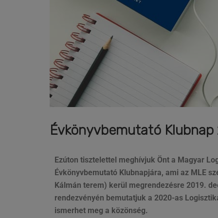
Évkönyvbemutató Klubnap 2
Ezúton tisztelettel meghívjuk Önt a Magyar Lo
Évkönyvbemutató Klubnapjára, ami az MLE szé
Kálmán terem) kerül megrendezésre 2019. dece
rendezvényén bemutatjuk a 2020-as Logisztika
ismerhet meg a közönség.