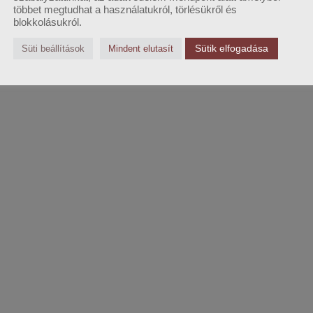
többet megtudhat a használatukról, törlésükről és
blokkolásukról.
Sütik elfogadása
Süti beállítások
Mindent elutasít