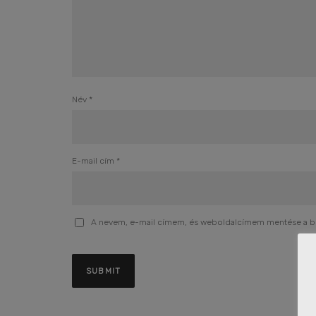
Név
*
E-mail cím
*
A nevem, e-mail címem, és weboldalcímem mentése a 