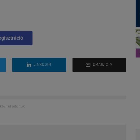
gisztráció
LINKEDIN
EMAIL CÍM
kterrel jelöltük