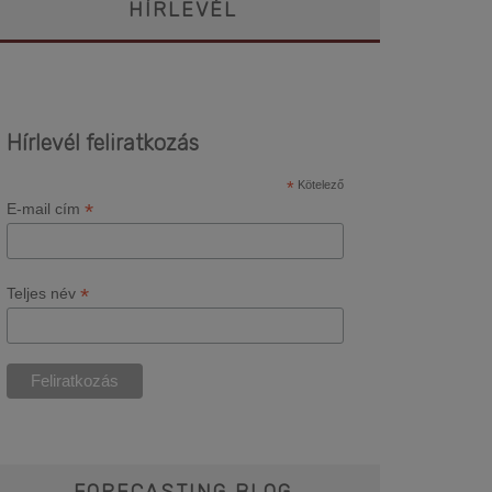
HÍRLEVÉL
Hírlevél feliratkozás
*
Kötelező
*
E-mail cím
*
Teljes név
FORECASTING BLOG