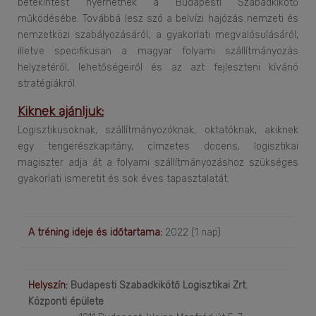
betekintést nyerhetnek a Budapesti Szabadkikötő
működésébe. Továbbá lesz szó a belvízi hajózás nemzeti és
nemzetközi szabályozásáról, a gyakorlati megvalósulásáról,
illetve specifikusan a magyar folyami szállítmányozás
helyzetéről, lehetőségeiről és az azt fejleszteni kívánó
stratégiákról.
Kiknek ajánljuk:
Logisztikusoknak, szállítmányozóknak, oktatóknak, akiknek
egy tengerészkapitány, címzetes docens, logisztikai
magiszter adja át a folyami szállítmányozáshoz szükséges
gyakorlati ismeretit és sok éves tapasztalatát.
A tréning ideje és időtartama:
2022 (1 nap)
Helyszín:
Budapesti Szabadkikötő Logisztikai Zrt.
Központi épülete