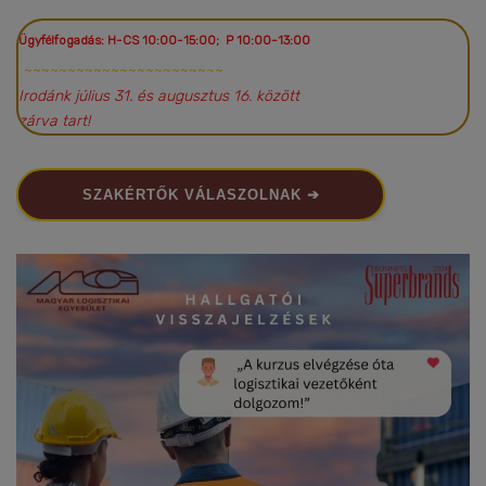
Ügyfélfogadás: H-CS 10:00-15:00; P 10:00-13:00
~~~~~~~~~~~~~~~~~~~~~~~
Irodánk július 31. és augusztus 16. között
zárva tart!
SZAKÉRTŐK VÁLASZOLNAK ➔