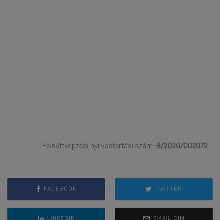
Felnőttképzési nyilvántartási szám:
B/2020/002072
FACEBOOK
TWITTER
LINKEDIN
EMAIL CÍM