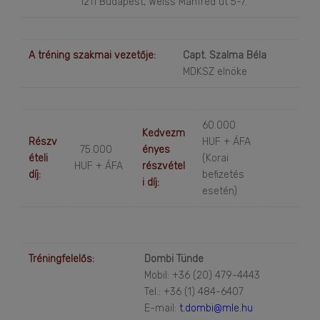
1211 Budapest, Weiss Manfréd út 5-7.
A tréning szakmai vezetője:
Capt. Szalma Béla
MDKSZ elnöke
60.000
Kedvezm
Részv
HUF + ÁFA
75.000
ényes
ételi
(Korai
HUF + ÁFA
részvétel
díj:
befizetés
i díj:
esetén)
Tréningfelelős:
Dombi Tünde
Mobil: +36 (20) 479-4443
Tel.: +36 (1) 484-6407
E-mail:
t.dombi@mle.hu