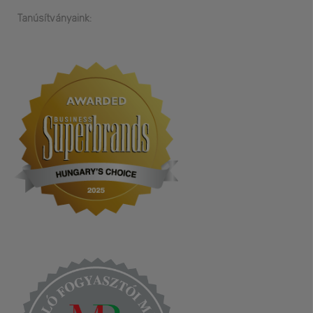
Tanúsítványaink: