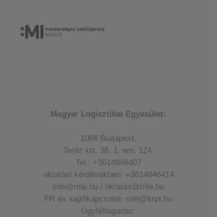
Magyar Logisztikai Egyesület:
1066 Budapest,
Teréz krt. 38. 1. em. 124.
Tel.: +3614846407
oktatási kérdésekben: +3614846414
mle@mle.hu / oktatas@mle.hu
PR és sajtókapcsolat: mle@krpr.hu
Ügyfélfogadás: