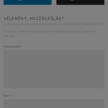
VÉLEMÉNY, HOZZÁSZÓLÁS?
Az e-mail címet nem tesszük közzé.
A kötelező mezőket
*
karakterrel
jelöltük
Hozzászólás
*
Név
*