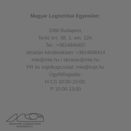
Magyar Logisztikai Egyesület:
1066 Budapest,
Teréz krt. 38. 1. em. 124.
Tel.: +3614846407
oktatási kérdésekben: +3614846414
mle@mle.hu / oktatas@mle.hu
PR és sajtókapcsolat: mle@krpr.hu
Ügyfélfogadás:
H-CS 10:00-15:00;
P 10:00-13:00