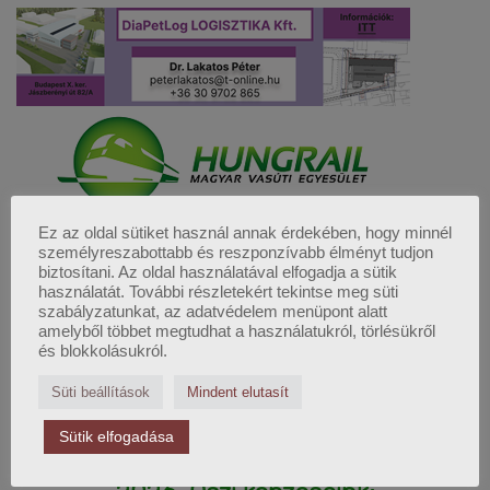
Ez az oldal sütiket használ annak érdekében, hogy minnél
személyreszabottabb és reszponzívabb élményt tudjon
biztosítani. Az oldal használatával elfogadja a sütik
használatát. További részletekért tekintse meg süti
szabályzatunkat, az adatvédelem menüpont alatt
amelyből többet megtudhat a használatukról, törlésükről
és blokkolásukról.
FELSŐFOKÚ LOGISZTIKAI
Süti beállítások
Mindent elutasít
MENEDZSER KÉPZÉS
Sütik elfogadása