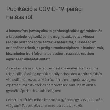
Publikáció a COVID-19 iparági
hatásairól.
A koronavírus-járvány okozta gazdasági sokk a gyártásban és
a kapcsolódó logisztikában is megmutatkozott: a vírusra
reagáló országok sorra zárták le határaikat, a lakosság az
otthonában rekedt, ez pedig a munkaerőpiacra is hatással volt,
hisz minden ipari folyamatot lassított, rosszabb esetben
egyenesen ellehetetlenített.
Az ellátás is lelassult, a repülés mint közlekedési forma szinte
teljes leállásával rég nem látott súly nehezedett a szárazföldi és
vízi szállítmányozásra. Másrészt hirtelen megnőtt az egyes
egészségügyi eszközök és berendezések iránti igény, amit a
gyártók képtelenek voltak kielégíteni.
Felmerül a kérdés: miben lesz más a gyártás egy COVID-19 utáni
világban? Többek közt erre kereste a választ közös