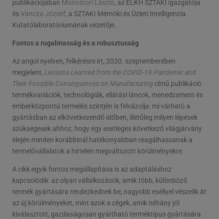
publikációjában
Monostori László
, az ELKH SZTAKI igazgatója
és
Váncza József
, a SZTAKI Mérnöki és Üzleti Intelligencia
Kutatólaboratóriumának vezetője.
Fontos a rugalmasság és a robusztusság
Az angol nyelven, felkérésre írt, 2020. szeptemberében
megjelent,
Lessons Learned from the COVID-19 Pandemic and
Their Possible Consequences on Manufacturing
című publikáció
termékvariációk, technológiák, ellátási láncok, menedzsment és
emberközpontú termelés szintjén is felvázolja: mi várható a
gyártásban az elkövetkezendő időben, illetőleg milyen lépések
szükségesek ahhoz, hogy egy esetleges következő világjárvány
idején minden korábbinál hatékonyabban reagálhassanak a
termelővállalatok a hirtelen megváltozott körülményekre.
A cikk egyik fontos megállapítása is az adaptáláshoz
kapcsolódik: az olyan vállalkozások, amik több, különböző
termék gyártására rendezkednek be, nagyobb eséllyel vészelik át
az új körülményeket, mint azok a cégek, amik néhány jól
kiválasztott, gazdaságosan gyártható terméktípus gyártására