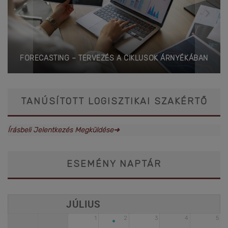
FORECASTING – TERVEZÉS A CIKLUSOK ÁRNYÉKÁBAN
TANÚSÍTOTT LOGISZTIKAI SZAKÉRTŐ
Írásbeli Jelentkezés Megküldése➜
ESEMÉNY NAPTÁR
•
1
2
3
4
5