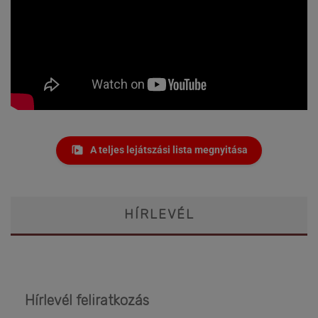
A teljes lejátszási lista megnyitása
HÍRLEVÉL
Hírlevél feliratkozás