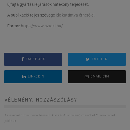
újfajta gyártási eljárások hatékony terjedését.
A publikáció teljes szövege
ide kattintva érhető el
.
Forrás:
https://www.sztaki.hu/
FACEBOOK
TWITTER
LINKEDIN
EMAIL CÍM
VÉLEMÉNY, HOZZÁSZÓLÁS?
Az e-mail címet nem tesszük közzé.
A kötelező mezőket
*
karakterrel
jelöltük