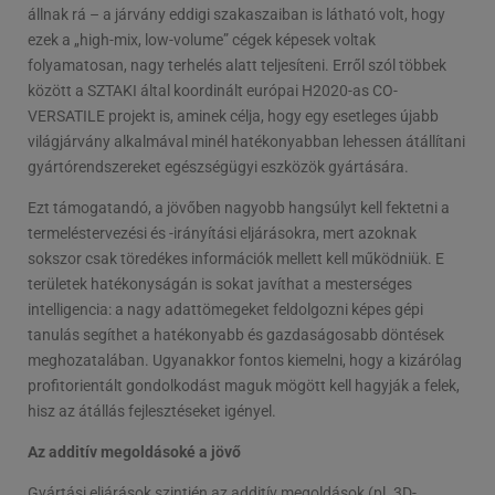
állnak rá – a járvány eddigi szakaszaiban is látható volt, hogy
ezek a „high-mix, low-volume” cégek képesek voltak
folyamatosan, nagy terhelés alatt teljesíteni. Erről szól többek
között a SZTAKI által koordinált európai H2020-as CO-
VERSATILE projekt is, aminek célja, hogy egy esetleges újabb
világjárvány alkalmával minél hatékonyabban lehessen átállítani
gyártórendszereket egészségügyi eszközök gyártására.
Ezt támogatandó, a jövőben nagyobb hangsúlyt kell fektetni a
termeléstervezési és -irányítási eljárásokra, mert azoknak
sokszor csak töredékes információk mellett kell működniük. E
területek hatékonyságán is sokat javíthat a mesterséges
intelligencia: a nagy adattömegeket feldolgozni képes gépi
tanulás segíthet a hatékonyabb és gazdaságosabb döntések
meghozatalában. Ugyanakkor fontos kiemelni, hogy a kizárólag
profitorientált gondolkodást maguk mögött kell hagyják a felek,
hisz az átállás fejlesztéseket igényel.
Az additív megoldásoké a jövő
Gyártási eljárások szintjén az additív megoldások (pl. 3D-