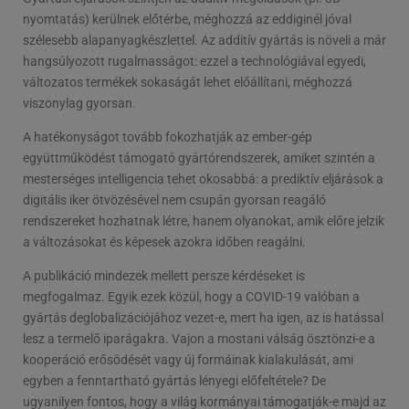
nyomtatás) kerülnek előtérbe, méghozzá az eddiginél jóval
szélesebb alapanyagkészlettel. Az additív gyártás is növeli a már
hangsúlyozott rugalmasságot: ezzel a technológiával egyedi,
változatos termékek sokaságát lehet előállítani, méghozzá
viszonylag gyorsan.
A hatékonyságot tovább fokozhatják az ember-gép
együttműködést támogató gyártórendszerek, amiket szintén a
mesterséges intelligencia tehet okosabbá: a prediktív eljárások a
digitális iker ötvözésével nem csupán gyorsan reagáló
rendszereket hozhatnak létre, hanem olyanokat, amik előre jelzik
a változásokat és képesek azokra időben reagálni.
A publikáció mindezek mellett persze kérdéseket is
megfogalmaz. Egyik ezek közül, hogy a COVID-19 valóban a
gyártás deglobalizációjához vezet-e, mert ha igen, az is hatással
lesz a termelő iparágakra. Vajon a mostani válság ösztönzi-e a
kooperáció erősödését vagy új formáinak kialakulását, ami
egyben a fenntartható gyártás lényegi előfeltétele? De
ugyanilyen fontos, hogy a világ kormányai támogatják-e majd az