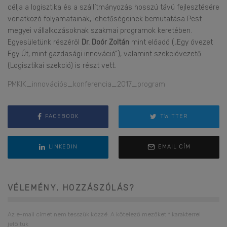
célja a logisztika és a szállítmányozás hosszú távú fejlesztésére
vonatkozó folyamatainak, lehetőségeinek bemutatása Pest
megyei vállalkozásoknak szakmai programok keretében.
Egyesületünk részéről
Dr. Doór Zoltán
mint előadó („Egy övezet
Egy Út, mint gazdasági innováció”), valamint szekcióvezető
(Logisztikai szekció) is részt vett.
PMKIK_innovációs_konferencia_2017_program
FACEBOOK
TWITTER
LINKEDIN
EMAIL CÍM
VÉLEMÉNY, HOZZÁSZÓLÁS?
Az e-mail címet nem tesszük közzé.
A kötelező mezőket
*
karakterrel
jelöltük