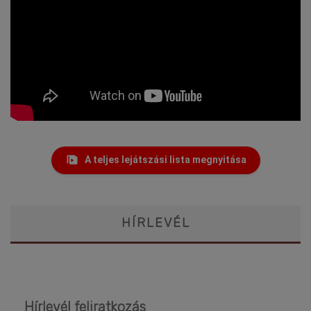
A teljes lejátszási lista megnyitása
HÍRLEVÉL
Hírlevél feliratkozás