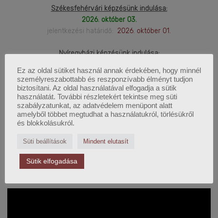
Székesfehérvári képzésünk indulása:
2026. október 03.
jelentkezési határidő:
2026. október 01.
Nyíregyházi képzésünk indulása:
2026. október 10.
Ez az oldal sütiket használ annak érdekében, hogy minnél
Jelentkezési határidő:
2026. október 08.
személyreszabottabb és reszponzívabb élményt tudjon
biztosítani. Az oldal használatával elfogadja a sütik
használatát. További részletekért tekintse meg süti
Szegedi képzésünk indulása:
szabályzatunkat, az adatvédelem menüpont alatt
2026. november 14.
amelyből többet megtudhat a használatukról, törlésükről
Jelentkezési határidő:
2026. november 12.
és blokkolásukról.
Süti beállítások
Mindent elutasít
Sütik elfogadása
LEGFRISSEBB WEBINÁRIUM