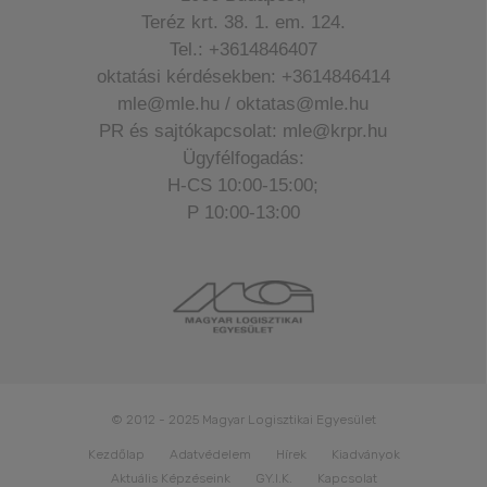
Teréz krt. 38. 1. em. 124.
Tel.: +3614846407
oktatási kérdésekben: +3614846414
mle@mle.hu / oktatas@mle.hu
PR és sajtókapcsolat: mle@krpr.hu
Ügyfélfogadás:
H-CS 10:00-15:00;
P 10:00-13:00
© 2012 - 2025 Magyar Logisztikai Egyesület
Kezdőlap
Adatvédelem
Hírek
Kiadványok
Aktuális Képzéseink
GY.I.K.
Kapcsolat