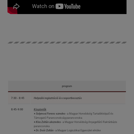
program
7:30 - 8:45
Helyszíni regisztráció és csoportbeosztás
8:45-9:00
Köszöntők
● Solymosi Ferenc ezredes
- a Magyar Honvédség Tartalékképző és
Támogató Parancsnokság parancsnoka
● Kiss Zoltán alezredes
- a Magyar Honvédség Anyagellátó Raktárbázis
parancsnoka
● Dr. Doór Zoltán
- a Magyar Logisztikai Egyesület elnöke