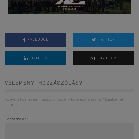
FACEBOOK
TWITTER
LINKEDIN
EMAIL CÍM
VÉLEMÉNY, HOZZÁSZÓLÁS?
Az e-mail címet nem tesszük közzé.
A kötelező mezőket
*
karakterrel
jelöltük
Hozzászólás
*