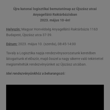
Újra katonai logisztikai bemutatónap az Újszász utcai
Anyagellátó Raktárbázisban
2023. május 10-én!
Helyszín:
Magyar Honvédség Anyagellátó Raktárbázis 1163
Budapest, Újszász utca 37-39.
Dátum:
2023. május 10. (szerda), 08:45-14:00
Tavaly a Logisztika napja rendezvénysorozatunk keretében
látogattunk el először, majd ősszel a nagy sikerre való tekintettel
megismételtük rendezvényünket az Újszász utcában.
Idei rendezvényünkhöz a beharangozó: