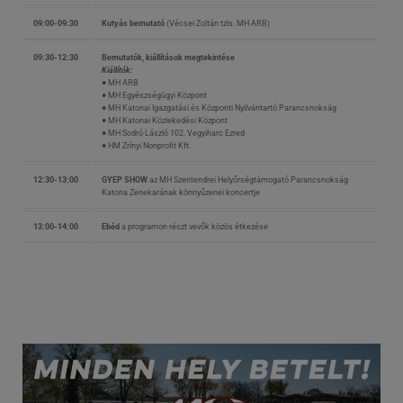
09:00-09:30
Kutyás bemutató
(Vécsei Zoltán tzls. MH ARB)
09:30-12:30
Bemutatók, kiállítások megtekintése
Kiállítók:
● MH ARB
● MH Egyészségügyi Központ
● MH Katonai Igazgatási és Központi Nyilvántartó Parancsnokság
● MH Katonai Közlekedési Központ
● MH Sodró László 102. Vegyiharc Ezred
● HM Zrínyi Nonprofit Kft.
12:30-13:00
GYEP SHOW
az MH Szentendrei Helyőrségtámogató Parancsnokság
Katona Zenekarának könnyűzenei koncertje
13:00-14:00
Ebéd
a programon részt vevők közös étkezése