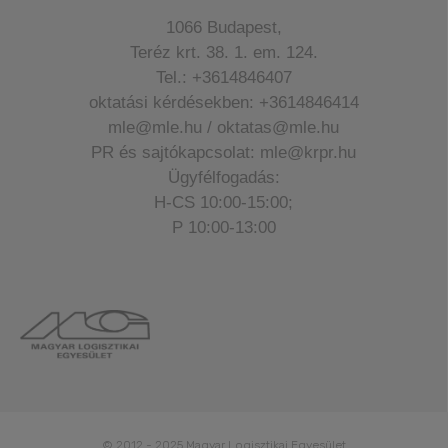
1066 Budapest,
Teréz krt. 38. 1. em. 124.
Tel.: +3614846407
oktatási kérdésekben: +3614846414
mle@mle.hu / oktatas@mle.hu
PR és sajtókapcsolat: mle@krpr.hu
Ügyfélfogadás:
H-CS 10:00-15:00;
P 10:00-13:00
© 2012 - 2025 Magyar Logisztikai Egyesület