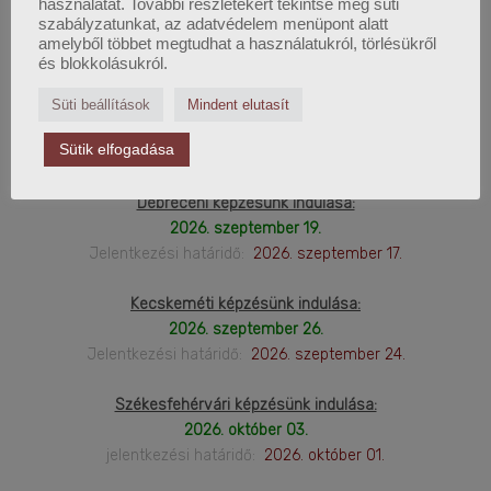
Budapesti képzésünk indulása:
használatát. További részletekért tekintse meg süti
szabályzatunkat, az adatvédelem menüpont alatt
2026. augusztus 29.
amelyből többet megtudhat a használatukról, törlésükről
Jelentkezési határidő:
2026. augusztus 28.
és blokkolásukról.
Online képzésünk indulása:
Süti beállítások
Mindent elutasít
2026. szeptember 12.
Sütik elfogadása
Jelentkezési határidő:
2026. szeptember 11.
Debreceni képzésünk indulása:
2026. szeptember 19.
Jelentkezési határidő:
2026. szeptember 17.
Kecskeméti képzésünk indulása:
2026. szeptember 26.
Jelentkezési határidő:
2026. szeptember 24.
Székesfehérvári képzésünk indulása:
2026. október 03.
jelentkezési határidő:
2026. október 01.