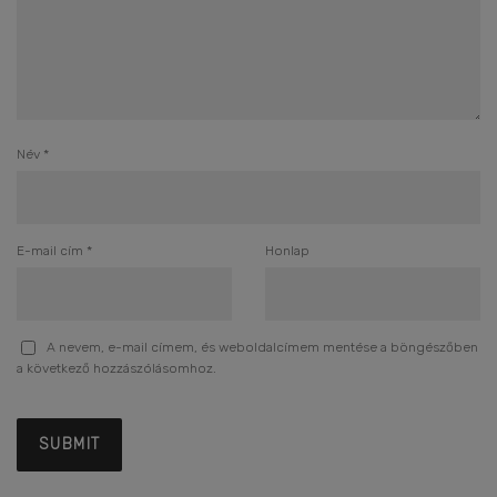
Név
*
E-mail cím
*
Honlap
A nevem, e-mail címem, és weboldalcímem mentése a böngészőben
a következő hozzászólásomhoz.