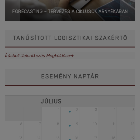
FORECASTING – TERVEZÉS A CIKLUSOK ÁRNYÉKÁBAN
TANÚSÍTOTT LOGISZTIKAI SZAKÉRTŐ
Írásbeli Jelentkezés Megküldése➜
ESEMÉNY NAPTÁR
•
1
2
3
4
5
•
6
7
8
9
10
11
12
•
13
14
15
16
17
18
19