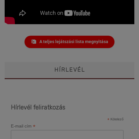
A teljes lejátszási lista megnyitása
HÍRLEVÉL
Hírlevél feliratkozás
*
Kötelező
*
E-mail cím