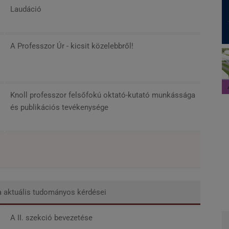
Laudáció
A Professzor Úr - kicsit közelebbről!
Knoll professzor felsőfokú oktató-kutató munkássága
és publikációs tevékenysége
a aktuális tudományos kérdései
A II. szekció bevezetése