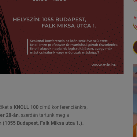
Ü
I
z
nöket a
KNOLL 100
című konferenciánkra,
er 28-án
, szerdán tartunk meg a
(1055 Budapest, Falk Miksa utca 1.).