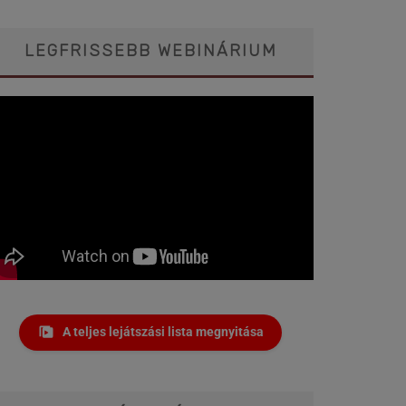
LEGFRISSEBB WEBINÁRIUM
A teljes lejátszási lista megnyitása