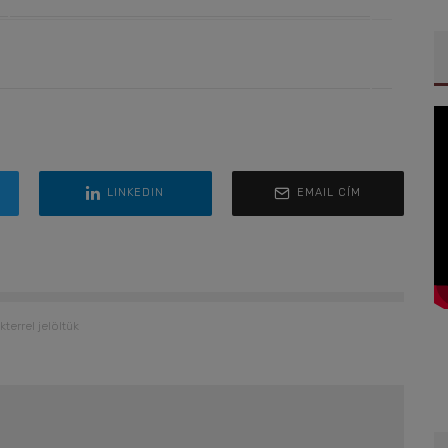
LINKEDIN
EMAIL CÍM
kterrel jelöltük