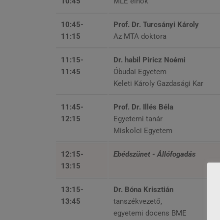
10:45
MLE elnök
10:45-
Prof. Dr. Turcsányi Károly
11:15
Az MTA doktora
11:15-
Dr. habil Piricz Noémi
11:45
Óbudai Egyetem
Keleti Károly Gazdasági Kar
11:45-
Prof. Dr. Illés Béla
12:15
Egyetemi tanár
Miskolci Egyetem
12:15-
Ebédszünet - Állófogadás
13:15
13:15-
Dr. Bóna Krisztián
13:45
tanszékvezető,
egyetemi docens BME