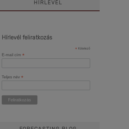
HÍRLEVÉL
Hírlevél feliratkozás
*
Kötelező
*
E-mail cím
*
Teljes név
FORECASTING BLOG