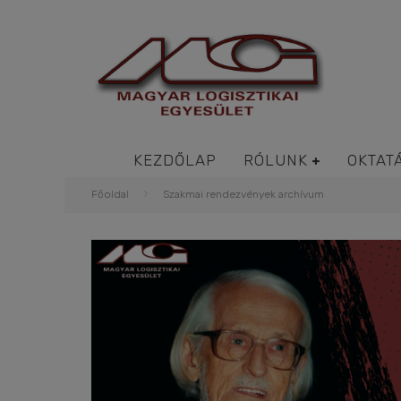
KEZDŐLAP
RÓLUNK
OKTAT
Főoldal
Szakmai rendezvények archívum