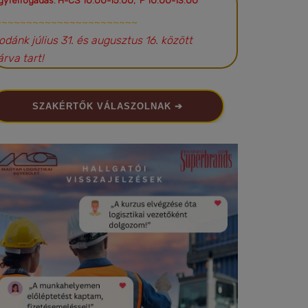
gyfélfogadás: H-CS 10:00-15:00; P 10:00-13:00
~~~~~~~~~~~~~~~~~~~~~~~
rodánk július 31. és augusztus 16. között
árva tart!
SZAKÉRTŐK VÁLASZOLNAK ➔