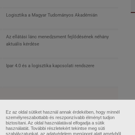
Logisztika a Magyar Tudományos Akadémián
Az ellátási lánc menedzsment fejlődésének néhány
aktuális kérdése
Ipar 4.0 és a logisztika kapcsolati rendszere
Ez az oldal sütiket használ annak érdekében, hogy minnél
Jövőtechnológiák a logisztikai rendszerek és
személyreszabottabb és reszponzívabb élményt tudjon
biztosítani. Az oldal használatával elfogadja a sütik
hálózatok fejlesztésében
használatát. További részletekért tekintse meg süti
szabályzatunkat, az adatvédelem menüpont alatt amelyből