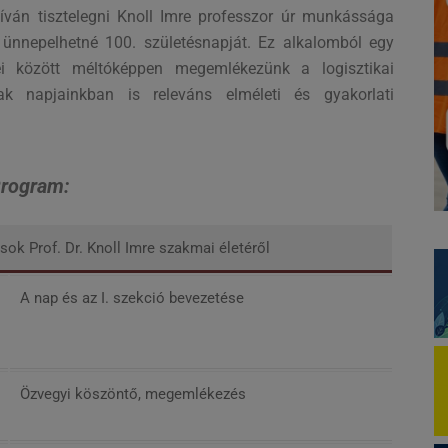
kíván tisztelegni Knoll Imre professzor úr munkássága
 ünnepelhetné 100. születésnapját. Ez alkalomból egy
ei között méltóképpen megemlékezünk a logisztikai
 napjainkban is releváns elméleti és gyakorlati
rogram:
k Prof. Dr. Knoll Imre szakmai életéről
A nap és az I. szekció bevezetése
Özvegyi köszöntő, megemlékezés