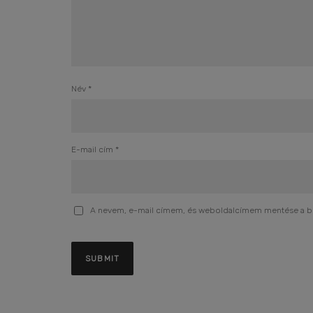
Név
*
E-mail cím
*
A nevem, e-mail címem, és weboldalcímem mentése a 