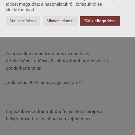
többet megtudhat a használatukról, törlésükről és
blokkolásukról.
a aktuális gyakorlati kérdései
Sütik elfogadása
Süti beállítások
Mindent elutasít
A III. szekció bevezetése
A logisztikai menedzser presztízsének és
árfekvésének a tényezői, ahogy Knoll professzor is
gondolhatta talán
„Választás 2022: pénz, vagy bizalom?”
Logisztika és infrastruktúra fejlesztés szerepe a
helyi/nemzeti fejlesztésekben, fejlődésben