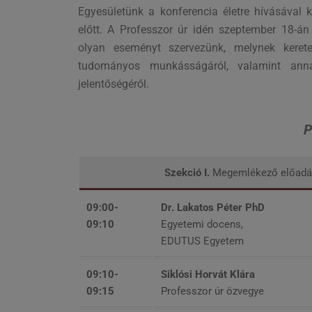
Egyesületünk a konferencia életre hívásával 
előtt. A Professzor úr idén szeptember 18-án
olyan eseményt szervezünk, melynek keret
tudományos munkásságáról, valamint annak
jelentőségéről.
P
Szekció I.
Megemlékező előadáso
09:00-
Dr. Lakatos Péter PhD
09:10
Egyetemi docens,
EDUTUS Egyetem
09:10-
Siklósi Horvát Klára
09:15
Professzor úr özvegye