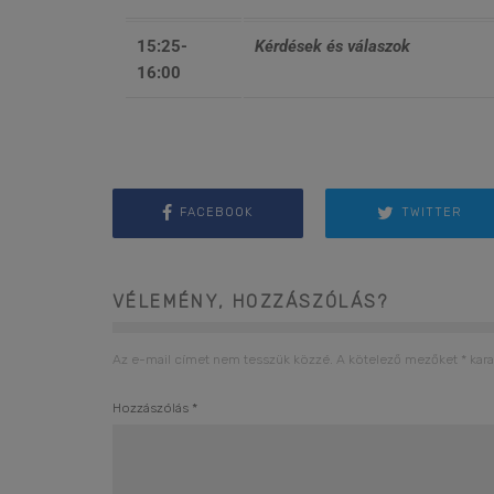
15:25-
Kérdések és válaszok
16:00
FACEBOOK
TWITTER
VÉLEMÉNY, HOZZÁSZÓLÁS?
Az e-mail címet nem tesszük közzé.
A kötelező mezőket
*
kara
Hozzászólás
*