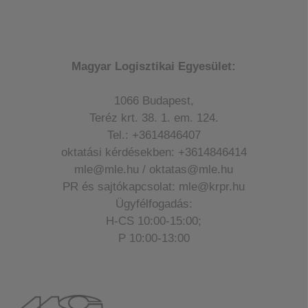
Magyar Logisztikai Egyesület:
1066 Budapest,
Teréz krt. 38. 1. em. 124.
Tel.: +3614846407
oktatási kérdésekben: +3614846414
mle@mle.hu / oktatas@mle.hu
PR és sajtókapcsolat: mle@krpr.hu
Ügyfélfogadás:
H-CS 10:00-15:00;
P 10:00-13:00