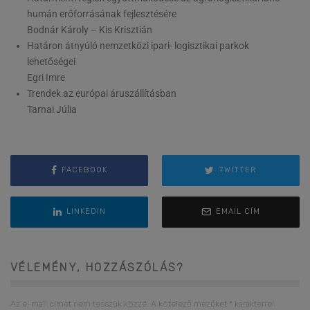
humán erőforrásának fejlesztésére
Bodnár Károly – Kis Krisztián
Határon átnyúló nemzetközi ipari- logisztikai parkok
lehetőségei
Egri Imre
Trendek az európai áruszállításban
Tarnai Júlia
FACEBOOK
TWITTER
LINKEDIN
EMAIL CÍM
VÉLEMÉNY, HOZZÁSZÓLÁS?
Az e-mail címet nem tesszük közzé.
A kötelező mezőket
*
karakterrel