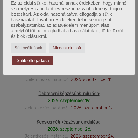
Ez az oldal sütiket használ annak érdekében, hogy minnél
személyreszabottabb és reszponzívabb élményt tudjon
2026. Őszi képzéseink:
biztosítani. Az oldal használatával elfogadja a sütik
használatát. További részletekért tekintse meg süti
szabályzatunkat, az adatvédelem menüpont alatt
amelyből többet megtudhat a használatukról, törlésükről
és blokkolásukról.
Budapesti képzésünk indulása:
2026. augusztus 29.
Süti beállítások
Mindent elutasít
Jelentkezési határidő:
2026. augusztus 28.
Sütik elfogadása
Online képzésünk indulása:
2026. szeptember 12.
Jelentkezési határidő:
2026. szeptember 11.
Debreceni képzésünk indulása:
2026. szeptember 19.
Jelentkezési határidő:
2026. szeptember 17.
Kecskeméti képzésünk indulása:
2026. szeptember 26.
Jelentkezési határidő:
2026. szeptember 24.