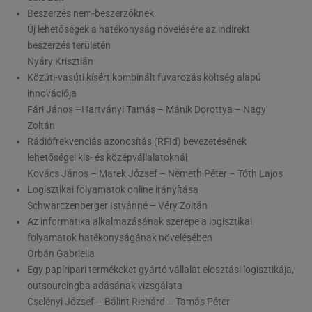
Beszerzés nem-beszerzőknek
Új lehetőségek a hatékonyság növelésére az indirekt
beszerzés területén
Nyáry Krisztián
Közúti-vasúti kísért kombinált fuvarozás költség alapú
innovációja
Fári János –Hartványi Tamás – Mánik Dorottya – Nagy
Zoltán
Rádiófrekvenciás azonosítás (RFId) bevezetésének
lehetőségei kis- és középvállalatoknál
Kovács János – Marek József – Németh Péter – Tóth Lajos
Logisztikai folyamatok online irányítása
Schwarczenberger Istvánné – Véry Zoltán
Az informatika alkalmazásának szerepe a logisztikai
folyamatok hatékonyságának növelésében
Orbán Gabriella
Egy papíripari termékeket gyártó vállalat elosztási logisztikája,
outsourcingba adásának vizsgálata
Cselényi József – Bálint Richárd – Tamás Péter