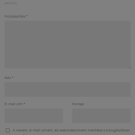
jelöltük
Hozzászólás
*
Név
*
E-mail cím
*
Honlap
A nevem, e-mail címem, és weboldalcímem mentése a böngészőben