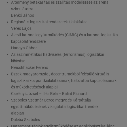
A termény betakarítás és szállítás modellezése az arena
szimulátorral
Benkő János
Regionális logisztikai rendszerek kialakítása
Veres Lajos
A civil-katonai együttműködés (CIMIC) és a katonai logisztika
kapcsolatrendszere
Hangya Gábor
Az aszimmetrikus hadviselés (terrorizmus) logisztikai
kihívásai
Fleischhacker Ferenc
Észak-magyarországi, decentrumokból felépülő virtuális
logisztikai központkialakításának, hálózatba kapcsolásának
és működtetésének alapjai
Cselényi József – Illés Béla – Bálint Richárd
Szabolcs-Szatmár-Bereg megye és Kárpátalja
együttműködésének vizsgálata logisztikai trendek
alapján
Duleba Szabolcs
Határmenti régiók együttműködése az agrárlogisztikai lánc