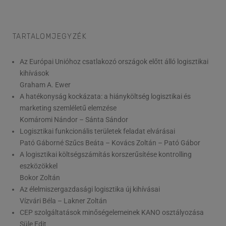
TARTALOMJEGYZÉK
Az Európai Unióhoz csatlakozó országok előtt álló logisztikai
kihívások
Graham A. Ewer
A hatékonyság kockázata: a hiányköltség logisztikai és
marketing szemléletű elemzése
Komáromi Nándor – Sánta Sándor
Logisztikai funkcionális területek feladat elvárásai
Pató Gáborné Szűcs Beáta – Kovács Zoltán – Pató Gábor
A logisztikai költségszámítás korszerűsítése kontrolling
eszközökkel
Bokor Zoltán
Az élelmiszergazdasági logisztika új kihívásai
Vízvári Béla – Lakner Zoltán
CEP szolgáltatások minőségelemeinek KANO osztályozása
Süle Edit