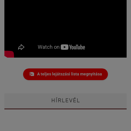
A teljes lejátszási lista megnyitása
HÍRLEVÉL