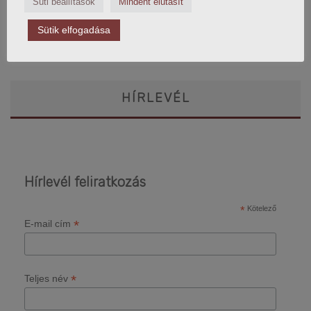
Süti beállítások
Mindent elutasít
Sütik elfogadása
A teljes lejátszási lista megnyitása
HÍRLEVÉL
Hírlevél feliratkozás
*
Kötelező
*
E-mail cím
*
Teljes név