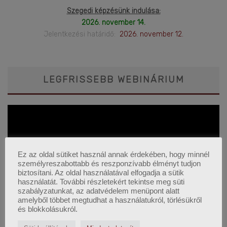
Szegedi képzésünk indulása:
2026. november 14.
Jelentkezési határidő:
2026. november 12.
LEGFRISSEBB WEBINÁRIUM
Ez az oldal sütiket használ annak érdekében, hogy minnél
személyreszabottabb és reszponzívabb élményt tudjon
biztosítani. Az oldal használatával elfogadja a sütik
használatát. További részletekért tekintse meg süti
szabályzatunkat, az adatvédelem menüpont alatt
amelyből többet megtudhat a használatukról, törlésükről
és blokkolásukról.