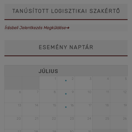
TANÚSÍTOTT LOGISZTIKAI SZAKÉRTŐ
Írásbeli Jelentkezés Megküldése➜
ESEMÉNY NAPTÁR
•
1
2
3
4
5
•
6
7
8
9
10
11
12
•
13
14
15
16
17
18
19
20
21
22
23
24
25
26
27
28
29
30
31