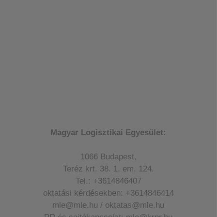
Magyar Logisztikai Egyesület:
1066 Budapest,
Teréz krt. 38. 1. em. 124.
Tel.: +3614846407
oktatási kérdésekben: +3614846414
mle@mle.hu / oktatas@mle.hu