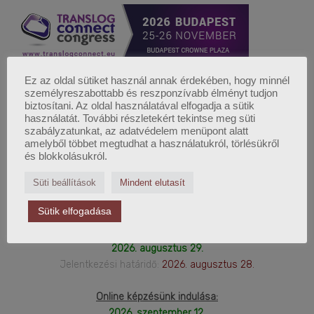
Ez az oldal sütiket használ annak érdekében, hogy minnél
személyreszabottabb és reszponzívabb élményt tudjon
FELSŐFOKÚ LOGISZTIKAI
biztosítani. Az oldal használatával elfogadja a sütik
használatát. További részletekért tekintse meg süti
MENEDZSER KÉPZÉS
szabályzatunkat, az adatvédelem menüpont alatt
amelyből többet megtudhat a használatukról, törlésükről
és blokkolásukról.
2026. Őszi képzéseink:
Süti beállítások
Mindent elutasít
Sütik elfogadása
Budapesti képzésünk indulása:
2026. augusztus 29.
Jelentkezési határidő:
2026. augusztus 28.
Online képzésünk indulása:
2026. szeptember 12.