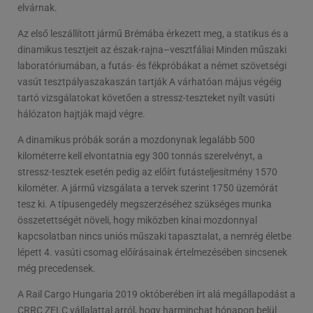
elvárnak.
Az első leszállított jármű Brémába érkezett meg, a statikus és a
dinamikus tesztjeit az észak-rajna–vesztfáliai Minden műszaki
laboratóriumában, a futás- és fékpróbákat a német szövetségi
vasút tesztpályaszakaszán tartják A várhatóan május végéig
tartó vizsgálatokat követően a stressz-teszteket nyílt vasúti
hálózaton hajtják majd végre.
A dinamikus próbák során a mozdonynak legalább 500
kilométerre kell elvontatnia egy 300 tonnás szerelvényt, a
stressz-tesztek esetén pedig az előírt futásteljesítmény 1570
kilométer. A jármű vizsgálata a tervek szerint 1750 üzemórát
tesz ki. A típusengedély megszerzéséhez szükséges munka
összetettségét növeli, hogy miközben kínai mozdonnyal
kapcsolatban nincs uniós műszaki tapasztalat, a nemrég életbe
lépett 4. vasúti csomag előírásainak értelmezésében sincsenek
még precedensek.
A Rail Cargo Hungaria 2019 októberében írt alá megállapodást a
CRRC ZELC vállalattal arról, hogy harminchat hónapon belül