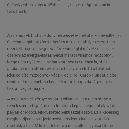
állóhelyzetben, vagy útközben is –, illetve töltőpontokon is
feltölthetik.
A villamos–hibrid mozdony felsővezeték nélkül is közlekedhet, az
új technológiának köszönhetően az RCH-nak ilyen esetekben
nem kell majd költséges vasúttechnológiai művelettel dízelre
cserélni az energiaellátás nélkül maradt villamos mozdonyt.
Megoldást nyújt majd az iparvágányok esetében is, ahol
általában nem áll rendelkezésre felsővezeték. Itt a tolatást
jelenleg dízelmozdonyok végzik, de a Rail Cargo Hungaria által
rendelt hibrid gépek ezeket a feladatokat gazdaságosan és
tisztán végzik majd el.
A most tesztelt környezetbarát villamos–hibrid mozdony a
tervek szerint legalább tíz kilométert képes megtenni vízszintes
pályán önerőből, felsővezeték nélküli szakaszon. Ez a képesség
meghaladja azt a teljesítményt, amelyet jelenleg az utolsó
mérföld, a Last Mile megtételére a nemzetközi gyakorlatban