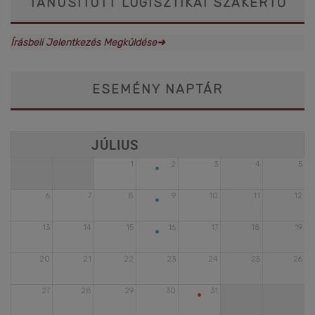
TANÚSÍTOTT LOGISZTIKAI SZAKÉRTŐ
Írásbeli Jelentkezés Megküldése➜
ESEMÉNY NAPTÁR
•
1
2
3
4
5
•
6
7
8
9
10
11
12
•
13
14
15
16
17
18
19
20
21
22
23
24
25
26
•
27
28
29
30
31