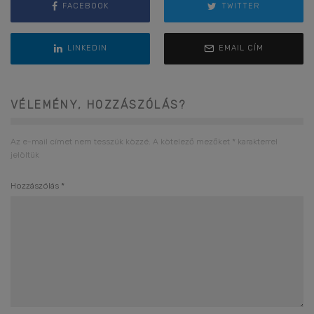
FACEBOOK
TWITTER
LINKEDIN
EMAIL CÍM
VÉLEMÉNY, HOZZÁSZÓLÁS?
Az e-mail címet nem tesszük közzé.
A kötelező mezőket
*
karakterrel
jelöltük
Hozzászólás
*