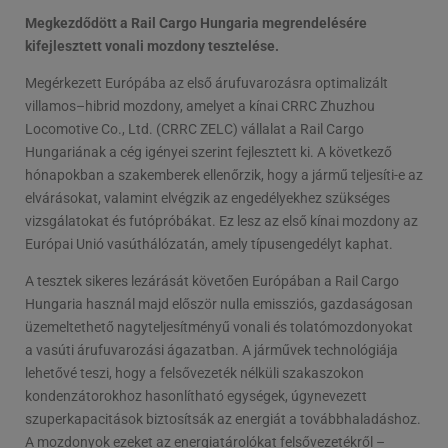
Megkezdődött a Rail Cargo Hungaria megrendelésére
kifejlesztett vonali mozdony tesztelése.
Megérkezett Európába az első árufuvarozásra optimalizált
villamos–hibrid mozdony, amelyet a kínai CRRC Zhuzhou
Locomotive Co., Ltd. (CRRC ZELC) vállalat a Rail Cargo
Hungariának a cég igényei szerint fejlesztett ki. A következő
hónapokban a szakemberek ellenőrzik, hogy a jármű teljesíti-e az
elvárásokat, valamint elvégzik az engedélyekhez szükséges
vizsgálatokat és futópróbákat. Ez lesz az első kínai mozdony az
Európai Unió vasúthálózatán, amely típusengedélyt kaphat.
A tesztek sikeres lezárását követően Európában a Rail Cargo
Hungaria használ majd először nulla emissziós, gazdaságosan
üzemeltethető nagyteljesítményű vonali és tolatómozdonyokat
a vasúti árufuvarozási ágazatban. A járművek technológiája
lehetővé teszi, hogy a felsővezeték nélküli szakaszokon
kondenzátorokhoz hasonlítható egységek, úgynevezett
szuperkapacitások biztosítsák az energiát a továbbhaladáshoz.
A mozdonyok ezeket az energiatárolókat felsővezetékről –