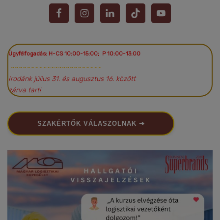
Ügyfélfogadás: H-CS 10:00-15:00; P 10:00-13:00
~~~~~~~~~~~~~~~~~~~~~~~
Irodánk július 31. és augusztus 16. között
zárva tart!
SZAKÉRTŐK VÁLASZOLNAK ➔