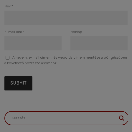
Név
*
E-mail cím
*
Honlap
A nevem, e-mail címem, és weboldalcímem mentése a böngészőben
a következő hozzászólásomhoz.