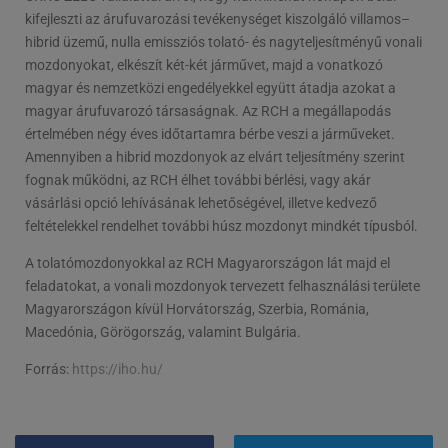
kifejleszti az árufuvarozási tevékenységet kiszolgáló villamos–
hibrid üzemű, nulla emissziós tolató- és nagyteljesítményű vonali
mozdonyokat, elkészít két-két járművet, majd a vonatkozó
magyar és nemzetközi engedélyekkel együtt átadja azokat a
magyar árufuvarozó társaságnak. Az RCH a megállapodás
értelmében négy éves időtartamra bérbe veszi a járműveket.
Amennyiben a hibrid mozdonyok az elvárt teljesítmény szerint
fognak működni, az RCH élhet további bérlési, vagy akár
vásárlási opció lehívásának lehetőségével, illetve kedvező
feltételekkel rendelhet további húsz mozdonyt mindkét típusból.
A tolatómozdonyokkal az RCH Magyarországon lát majd el
feladatokat, a vonali mozdonyok tervezett felhasználási területe
Magyarországon kívül Horvátország, Szerbia, Románia,
Macedónia, Görögország, valamint Bulgária.
Forrás:
https://iho.hu/