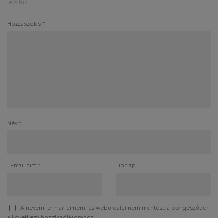
jelöltük
Hozzászólás
*
Név
*
E-mail cím
*
Honlap
A nevem, e-mail címem, és weboldalcímem mentése a böngészőben
a következő hozzászólásomhoz.