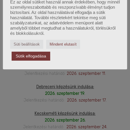
Ez az oldal sütiket használ annak érdekében, hogy minnél
személyreszabottabb és reszponzívabb élményt tudjon
2026. Őszi képzéseink:
biztosítani. Az oldal használatával elfogadja a sütik
használatát. További részletekért tekintse meg süti
szabályzatunkat, az adatvédelem menüpont alatt
amelyből többet megtudhat a használatukról, törlésükről
Budapesti képzésünk indulása:
és blokkolásukról.
2026. augusztus 29.
Süti beállítások
Mindent elutasít
Jelentkezési határidő:
2026. augusztus 28.
Sütik elfogadása
Online képzésünk indulása:
2026. szeptember 12.
Jelentkezési határidő:
2026. szeptember 11.
Debreceni képzésünk indulása:
2026. szeptember 19.
Jelentkezési határidő:
2026. szeptember 17.
Kecskeméti képzésünk indulása:
2026. szeptember 26.
Jelentkezési határidő:
2026. szeptember 24.