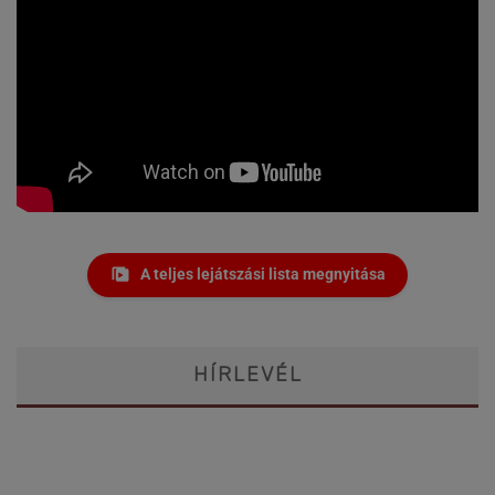
A teljes lejátszási lista megnyitása
HÍRLEVÉL