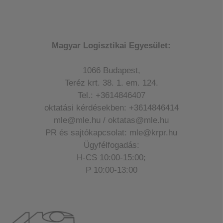
Magyar Logisztikai Egyesület:
1066 Budapest,
Teréz krt. 38. 1. em. 124.
Tel.: +3614846407
oktatási kérdésekben: +3614846414
mle@mle.hu / oktatas@mle.hu
PR és sajtókapcsolat: mle@krpr.hu
Ügyfélfogadás:
H-CS 10:00-15:00;
P 10:00-13:00