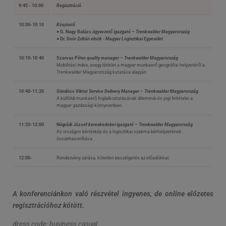
9:45 - 10:00
Regisztráció
10:00-10:10
Köszöntő
● G. Nagy Balázs
ügyvezető igazgató – Trenkwalder Magyarország
● Dr. Doór Zoltán
elnök - Magyar Logisztikai Egyesület
10:10-10:40
Szarvas Péter
quality manager – Trenkwalder Magyarország
Mobilitási index, avagy látlelet a magyar munkaerő geográfiai helyzetéről a
Trenkwalder Magyarország kutatása alapján.
10:40-11:20
Göndöcs Viktor
Service Delivery Manager – Trenkwalder Magyarország
A külföldi munkaerő foglalkoztatásának dilemmái és jogi feltételei a
magyar gazdasági környezetben.
11:20-12:00
Nógrádi József
kereskedelmi igazgató – Trenkwalder Magyarország
Az országos bértérkép és a logisztikai szakma bérhelyzetének
összehasonlítása.
12:00-
Rendezvény zárása, kötetlen beszélgetés az előadókkal.
A konferenciánkon való részvétel ingyenes, de online előzetes
regisztrációhoz kötött.
dress code: business casual