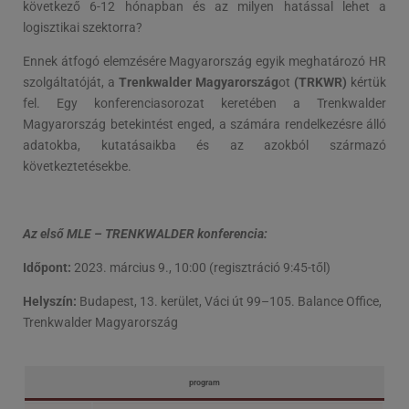
következő 6-12 hónapban és az milyen hatással lehet a
logisztikai szektorra?
Ennek átfogó elemzésére Magyarország egyik meghatározó HR
szolgáltatóját, a
Trenkwalder Magyarország
ot
(TRKWR)
kértük
fel. Egy konferenciasorozat keretében a Trenkwalder
Magyarország betekintést enged, a számára rendelkezésre álló
adatokba, kutatásaikba és az azokból származó
következtetésekbe.
Az első MLE – TRENKWALDER konferencia:
Időpont:
2023. március 9., 10:00 (regisztráció 9:45-től)
Helyszín:
Budapest, 13. kerület, Váci út 99–105. Balance Office,
Trenkwalder Magyarország
program