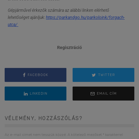
Gépjárművel érkezők számára az alábbi linken elérhető
lehetőséget ajánljuk:
https://parkandgo.hu/parkoloink/forgach-
utca/
Regisztráció
FACEBOOK
TWITTER
LINKEDIN
EMAIL CÍM
VÉLEMÉNY, HOZZÁSZÓLÁS?
Az e-mail címet nem tesszük közzé.
A kötelező mezőket
*
karakterrel