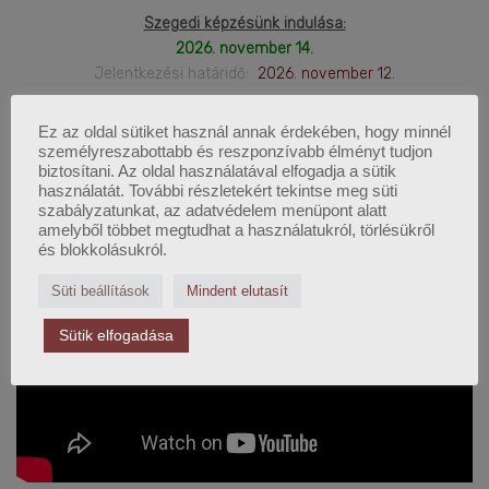
Szegedi képzésünk indulása:
2026. november 14.
Jelentkezési határidő:
2026. november 12.
Ez az oldal sütiket használ annak érdekében, hogy minnél
személyreszabottabb és reszponzívabb élményt tudjon
LEGFRISSEBB WEBINÁRIUM
biztosítani. Az oldal használatával elfogadja a sütik
használatát. További részletekért tekintse meg süti
szabályzatunkat, az adatvédelem menüpont alatt
amelyből többet megtudhat a használatukról, törlésükről
és blokkolásukról.
Süti beállítások
Mindent elutasít
Sütik elfogadása