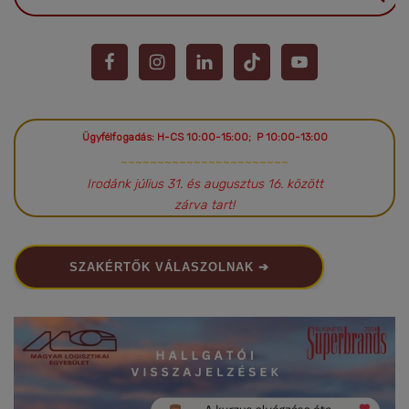
Ügyfélfogadás: H-CS 10:00-15:00; P 10:00-13:00
~~~~~~~~~~~~~~~~~~~~~~~
Irodánk július 31. és augusztus 16. között
zárva tart!
SZAKÉRTŐK VÁLASZOLNAK ➔