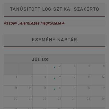
TANÚSÍTOTT LOGISZTIKAI SZAKÉRTŐ
Írásbeli Jelentkezés Megküldése➜
ESEMÉNY NAPTÁR
•
1
2
3
4
5
•
6
7
8
9
10
11
12
•
13
14
15
16
17
18
19
20
21
22
23
24
25
26