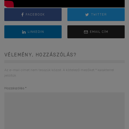
FACEBOOK
TWITTER
LINKEDIN
EMAIL CÍM
VÉLEMÉNY, HOZZÁSZÓLÁS?
Az e-mail címet nem tesszük közzé.
A kötelező mezőket
*
karakterrel
jelöltük
Hozzászólás
*