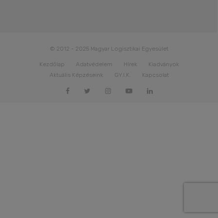
© 2012 - 2025 Magyar Logisztikai Egyesület
Kezdőlap
Adatvédelem
Hírek
Kiadványok
Aktuális Képzéseink
GY.I.K.
Kapcsolat