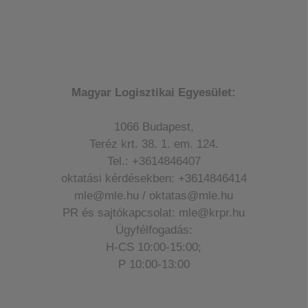
Magyar Logisztikai Egyesület:
1066 Budapest,
Teréz krt. 38. 1. em. 124.
Tel.: +3614846407
oktatási kérdésekben: +3614846414
mle@mle.hu / oktatas@mle.hu
PR és sajtókapcsolat: mle@krpr.hu
Ügyfélfogadás:
H-CS 10:00-15:00;
P 10:00-13:00