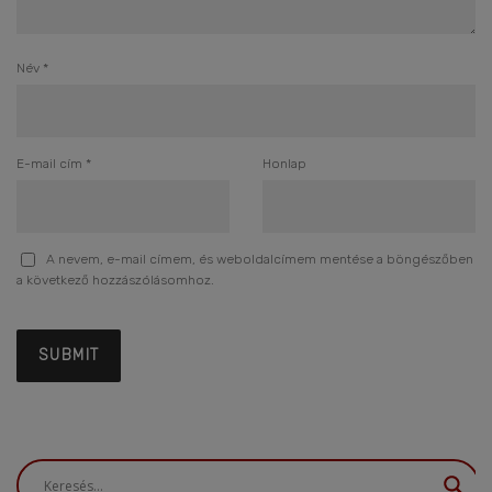
Név
*
E-mail cím
*
Honlap
A nevem, e-mail címem, és weboldalcímem mentése a böngészőben
a következő hozzászólásomhoz.