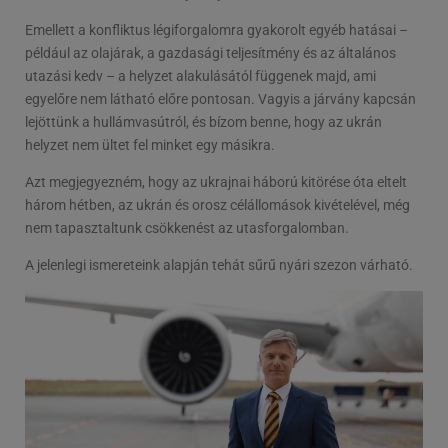
Emellett a konfliktus légiforgalomra gyakorolt egyéb hatásai –
például az olajárak, a gazdasági teljesítmény és az általános
utazási kedv – a helyzet alakulásától függenek majd, ami
egyelőre nem látható előre pontosan. Vagyis a járvány kapcsán
lejöttünk a hullámvasútról, és bízom benne, hogy az ukrán
helyzet nem ültet fel minket egy másikra.
Azt megjegyezném, hogy az ukrajnai háború kitörése óta eltelt
három hétben, az ukrán és orosz célállomások kivételével, még
nem tapasztaltunk csökkenést az utasforgalomban.
A jelenlegi ismereteink alapján tehát sűrű nyári szezon várható.