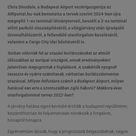
Chris Dinsdale, a Budapest Airport vezérigazgatója az
AIRportal.hu-nak bemutatta a tervek szerint 2024-ben újra
megnyíló 1-es terminál látványterveit, beszélt a 2-es terminál
előtti parkoló visszaépítéséről, a világjárvány után újraépülő
útvonalhálózatról, a fellendülő utasforgalom kezeléséről,
valamint a Cargo City idei bővítéséről is.
Sorban oldották fel az utazási korlátozásokat az elmúlt
időszakban az európai országok, ennek eredményeként
jelentősen megugrottak a foglalások. A szakértők nyugodt
tavaszra és nyárra számítanak, várhatóan korlátozásmentes
utazással. Milyen felfutásra számít a Budapest Airport, milyen
hatással van erre a szomszédban zajló háború? Mekkora éves
utasforgalommal tervez 2022-ben?
A járvány hatása egyre kevésbé érződik a budapesti repülőtéren;
kiszámíthatóan és folyamatosan növekszik a forgalom,
hónapról hónapra.
Egyértelműen látszik, hogy a prognózisok beigazolódnak, vagyis