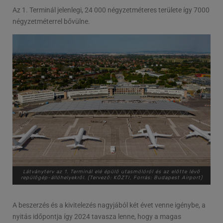
Az 1. Terminál jelenlegi, 24 000 négyzetméteres területe így 7000
négyzetméterrel bővülne.
Látványterv az 1. Terminál elé épülő utasmólóról és az előtte lévő
repülőgép-állóhelyekről. (Tervező: KÖZTI, Forrás: Budapest Airport)
A beszerzés és a kivitelezés nagyjából két évet venne igénybe, a
nyitás időpontja így 2024 tavasza lenne, hogy a magas