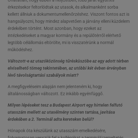
Óhatatlan, hogy ebben a helyzetben, több járat együttes
érkezésekor feltorlódtak az utasok, és alkalmanként sorba
kellett állniuk a dokumentumellenőrzéshez. Viszont fontos azt is
hangsúlyozni, hogy mindez alapvetően a járvány elleni küzdelem
érdekében történt. Most azonban, hogy ezeket az
intézkedéseket a magyar kormány és a repülőtérről elérhető
legtöbb célállomás eltörölte, mi is visszatérünk a normál
működéshez.
Változott-e az utazóközönség tűrésküszöbe az egy adott térben
elviselhető tömeg tekintetében, az utóbbi két évben érvényben
lévő távolságtartási szabályok miatt?
A megfigyeléseim alapján nem jelenteném ki, hogy
általánosságban változott. Ez inkább egyénfüggő.
Milyen lépéseket tesz a Budapest Airport egy hirtelen felfutó
utasszám mellett az utasélmény szinten tartása, javítása
érdekében a 2. Terminál adta kereteken belül?
Hónapok óta készülünk az utasszám emelkedésére,
folyamatosan vesszük fel a kollégákat a terminálüzemeltetés