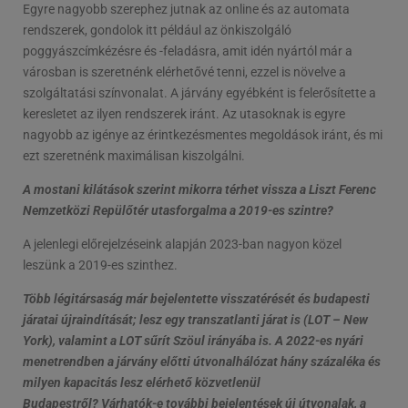
Egyre nagyobb szerephez jutnak az online és az automata
rendszerek, gondolok itt például az önkiszolgáló
poggyászcímkézésre és -feladásra, amit idén nyártól már a
városban is szeretnénk elérhetővé tenni, ezzel is növelve a
szolgáltatási színvonalat. A járvány egyébként is felerősítette a
keresletet az ilyen rendszerek iránt. Az utasoknak is egyre
nagyobb az igénye az érintkezésmentes megoldások iránt, és mi
ezt szeretnénk maximálisan kiszolgálni.
A mostani kilátások szerint mikorra térhet vissza a Liszt Ferenc
Nemzetközi Repülőtér utasforgalma a 2019-es szintre?
A jelenlegi előrejelzéseink alapján 2023-ban nagyon közel
leszünk a 2019-es szinthez.
Több légitársaság már bejelentette visszatérését és budapesti
járatai újraindítását; lesz egy transzatlanti járat is (LOT – New
York), valamint a LOT sűrít Szöul irányába is. A 2022-es nyári
menetrendben a járvány előtti útvonalhálózat hány százaléka és
milyen kapacitás lesz elérhető közvetlenül
Budapestről?
Várhatók-e további bejelentések új útvonalak, a