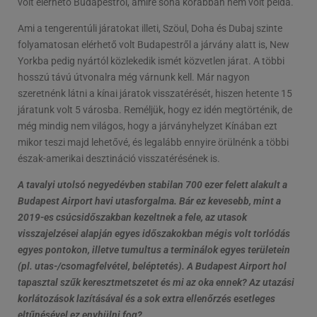
volt elérhető Budapestről, amire soha korábban nem volt példa.
Ami a tengerentúli járatokat illeti, Szöul, Doha és Dubaj szinte
folyamatosan elérhető volt Budapestről a járvány alatt is, New
Yorkba pedig nyártól közlekedik ismét közvetlen járat. A többi
hosszú távú útvonalra még várnunk kell. Már nagyon
szeretnénk látni a kínai járatok visszatérését, hiszen hetente 15
járatunk volt 5 városba. Reméljük, hogy ez idén megtörténik, de
még mindig nem világos, hogy a járványhelyzet Kínában ezt
mikor teszi majd lehetővé, és legalább ennyire örülnénk a többi
észak-amerikai desztináció visszatérésének is.
A tavalyi utolsó negyedévben stabilan 700 ezer felett alakult a
Budapest Airport havi utasforgalma. Bár ez kevesebb, mint a
2019-es csúcsidőszakban kezeltnek a fele, az utasok
visszajelzései alapján egyes időszakokban mégis volt torlódás
egyes pontokon, illetve tumultus a terminálok egyes területein
(pl. utas-/csomagfelvétel, beléptetés). A Budapest Airport hol
tapasztal szűk keresztmetszetet és mi az oka ennek? Az utazási
korlátozások lazításával és a sok extra ellenőrzés esetleges
eltűnésével ez enyhülni fog?