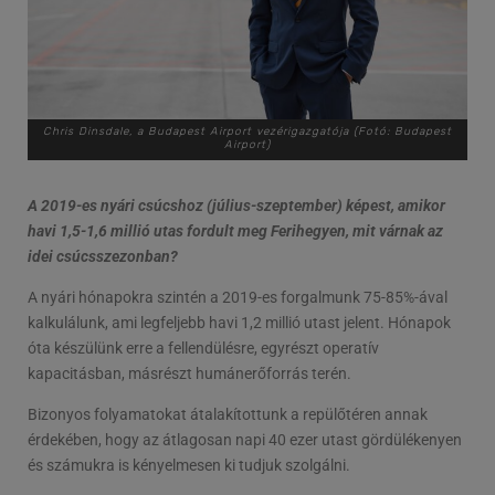
Chris Dinsdale, a Budapest Airport vezérigazgatója (Fotó: Budapest
Airport)
A 2019-es nyári csúcshoz (július-szeptember) képest, amikor
havi 1,5-1,6 millió utas fordult meg Ferihegyen, mit várnak az
idei csúcsszezonban?
A nyári hónapokra szintén a 2019-es forgalmunk 75-85%-ával
kalkulálunk, ami legfeljebb havi 1,2 millió utast jelent. Hónapok
óta készülünk erre a fellendülésre, egyrészt operatív
kapacitásban, másrészt humánerőforrás terén.
Bizonyos folyamatokat átalakítottunk a repülőtéren annak
érdekében, hogy az átlagosan napi 40 ezer utast gördülékenyen
és számukra is kényelmesen ki tudjuk szolgálni.