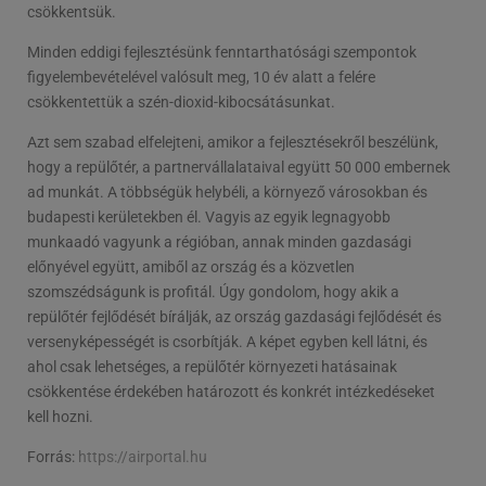
csökkentsük.
Minden eddigi fejlesztésünk fenntarthatósági szempontok
figyelembevételével valósult meg, 10 év alatt a felére
csökkentettük a szén-dioxid-kibocsátásunkat.
Azt sem szabad elfelejteni, amikor a fejlesztésekről beszélünk,
hogy a repülőtér, a partnervállalataival együtt 50 000 embernek
ad munkát. A többségük helybéli, a környező városokban és
budapesti kerületekben él. Vagyis az egyik legnagyobb
munkaadó vagyunk a régióban, annak minden gazdasági
előnyével együtt, amiből az ország és a közvetlen
szomszédságunk is profitál. Úgy gondolom, hogy akik a
repülőtér fejlődését bírálják, az ország gazdasági fejlődését és
versenyképességét is csorbítják. A képet egyben kell látni, és
ahol csak lehetséges, a repülőtér környezeti hatásainak
csökkentése érdekében határozott és konkrét intézkedéseket
kell hozni.
Forrás:
https://airportal.hu