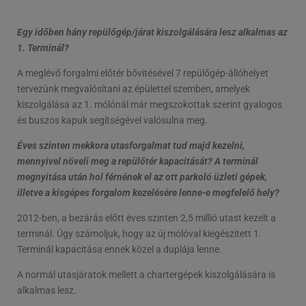
Egy időben hány repülőgép/járat kiszolgálására lesz alkalmas az
1. Terminál?
A meglévő forgalmi előtér bővítésével 7 repülőgép-állóhelyet
tervezünk megvalósítani az épülettel szemben, amelyek
kiszolgálása az 1. mólónál már megszokottak szerint gyalogos
és buszos kapuk segítségével valósulna meg.
Éves szinten mekkora utasforgalmat tud majd kezelni,
mennyivel növeli meg a repülőtér kapacitását? A terminál
megnyitása után hol férnének el az ott parkoló üzleti gépek,
illetve a kisgépes forgalom kezelésére lenne-e megfelelő hely?
2012-ben, a bezárás előtt éves szinten 2,5 millió utast kezelt a
terminál. Úgy számoljuk, hogy az új mólóval kiegészített 1.
Terminál kapacitása ennek közel a duplája lenne.
A normál utasjáratok mellett a chartergépek kiszolgálására is
alkalmas lesz.