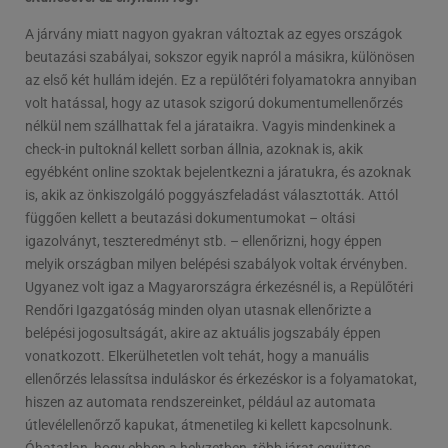
A járvány miatt nagyon gyakran változtak az egyes országok
beutazási szabályai, sokszor egyik napról a másikra, különösen
az első két hullám idején. Ez a repülőtéri folyamatokra annyiban
volt hatással, hogy az utasok szigorú dokumentumellenőrzés
nélkül nem szállhattak fel a járataikra. Vagyis mindenkinek a
check-in pultoknál kellett sorban állnia, azoknak is, akik
egyébként online szoktak bejelentkezni a járatukra, és azoknak
is, akik az önkiszolgáló poggyászfeladást választották. Attól
függően kellett a beutazási dokumentumokat – oltási
igazolványt, teszteredményt stb. – ellenőrizni, hogy éppen
melyik országban milyen belépési szabályok voltak érvényben.
Ugyanez volt igaz a Magyarországra érkezésnél is, a Repülőtéri
Rendőri Igazgatóság minden olyan utasnak ellenőrizte a
belépési jogosultságát, akire az aktuális jogszabály éppen
vonatkozott. Elkerülhetetlen volt tehát, hogy a manuális
ellenőrzés lelassítsa induláskor és érkezéskor is a folyamatokat,
hiszen az automata rendszereinket, például az automata
útlevélellenőrző kapukat, átmenetileg ki kellett kapcsolnunk.