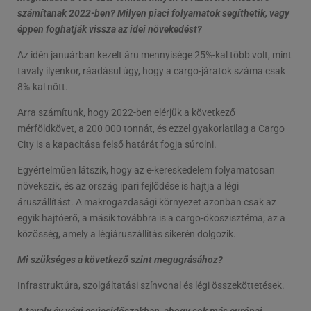
számítanak 2022-ben? Milyen piaci folyamatok segíthetik, vagy
éppen foghatják vissza az idei növekedést?
Az idén januárban kezelt áru mennyisége 25%-kal több volt, mint
tavaly ilyenkor, ráadásul úgy, hogy a cargo-járatok száma csak
8%-kal nőtt.
Arra számítunk, hogy 2022-ben elérjük a következő
mérföldkövet, a 200 000 tonnát, és ezzel gyakorlatilag a Cargo
City is a kapacitása felső határát fogja súrolni.
Egyértelműen látszik, hogy az e-kereskedelem folyamatosan
növekszik, és az ország ipari fejlődése is hajtja a légi
áruszállítást. A makrogazdasági környezet azonban csak az
egyik hajtóerő, a másik továbbra is a cargo-ökoszisztéma; az a
közösség, amely a légiáruszállítás sikerén dolgozik.
Mi szükséges a következő szint megugrásához?
Infrastruktúra, szolgáltatási színvonal és légi összeköttetések.
A tavaly év végi csúcsidőszakban, ahogy sok más európai