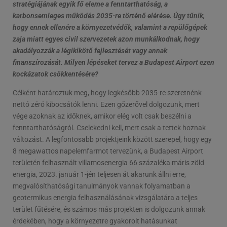
stratégiájának egyik fő eleme a fenntarthatóság, a
karbonsemleges működés 2035-re történő elérése. Úgy tűnik,
hogy ennek ellenére a környezetvédők, valamint a repülőgépek
zaja miatt egyes civil szervezetek azon munkálkodnak, hogy
akadályozzák a légikikötő fejlesztését vagy annak
finanszírozását. Milyen lépéseket tervez a Budapest Airport ezen
kockázatok csökkentésére?
Célként határoztuk meg, hogy legkésőbb 2035-re szeretnénk
nettó zéró kibocsátók lenni. Ezen gőzerővel dolgozunk, mert
vége azoknak az időknek, amikor elég volt csak beszélni a
fenntarthatóságról. Cselekedni kell, mert csak a tettek hoznak
változást. A legfontosabb projektjeink között szerepel, hogy egy
8 megawattos napelemfarmot tervezünk, a Budapest Airport
területén felhasznált villamosenergia 66 százaléka máris zöld
energia, 2023. január 1-jén teljesen át akarunk állni erre,
megvalósíthatósági tanulmányok vannak folyamatban a
geotermikus energia felhasználásának vizsgálatára a teljes
terület fűtésére, és számos más projekten is dolgozunk annak
érdekében, hogy a környezetre gyakorolt hatásunkat