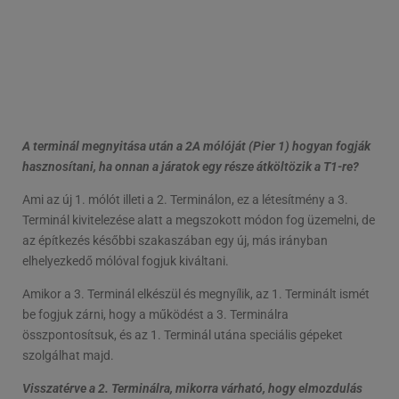
A terminál megnyitása után a 2A mólóját (Pier 1) hogyan fogják
hasznosítani, ha onnan a járatok egy része átköltözik a T1-re?
Ami az új 1. mólót illeti a 2. Terminálon, ez a létesítmény a 3.
Terminál kivitelezése alatt a megszokott módon fog üzemelni, de
az építkezés későbbi szakaszában egy új, más irányban
elhelyezkedő mólóval fogjuk kiváltani.
Amikor a 3. Terminál elkészül és megnyílik, az 1. Terminált ismét
be fogjuk zárni, hogy a működést a 3. Terminálra
összpontosítsuk, és az 1. Terminál utána speciális gépeket
szolgálhat majd.
Visszatérve a 2. Terminálra, mikorra várható, hogy elmozdulás