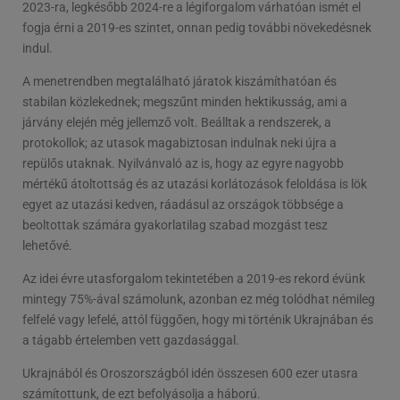
2023-ra, legkésőbb 2024-re a légiforgalom várhatóan ismét el
fogja érni a 2019-es szintet, onnan pedig további növekedésnek
indul.
A menetrendben megtalálható járatok kiszámíthatóan és
stabilan közlekednek; megszűnt minden hektikusság, ami a
járvány elején még jellemző volt. Beálltak a rendszerek, a
protokollok; az utasok magabiztosan indulnak neki újra a
repülős utaknak. Nyilvánvaló az is, hogy az egyre nagyobb
mértékű átoltottság és az utazási korlátozások feloldása is lök
egyet az utazási kedven, ráadásul az országok többsége a
beoltottak számára gyakorlatilag szabad mozgást tesz
lehetővé.
Az idei évre utasforgalom tekintetében a 2019-es rekord évünk
mintegy 75%-ával számolunk, azonban ez még tolódhat némileg
felfelé vagy lefelé, attól függően, hogy mi történik Ukrajnában és
a tágabb értelemben vett gazdasággal.
Ukrajnából és Oroszországból idén összesen 600 ezer utasra
számítottunk, de ezt befolyásolja a háború.