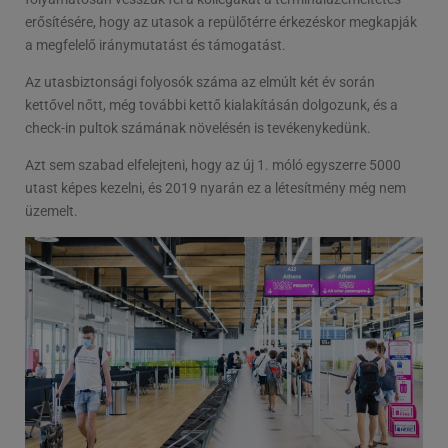
erősítésére, hogy az utasok a repülőtérre érkezéskor megkapják
a megfelelő iránymutatást és támogatást.
Az utasbiztonsági folyosók száma az elmúlt két év során
kettővel nőtt, még további kettő kialakításán dolgozunk, és a
check-in pultok számának növelésén is tevékenykedünk.
Azt sem szabad elfelejteni, hogy az új 1. móló egyszerre 5000
utast képes kezelni, és 2019 nyarán ez a létesítmény még nem
üzemelt.