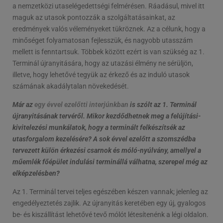
a nemzetközi utaselégedettségi felmérésen. Ráadásul, mivel itt
maguk az utasok pontozzák a szolgáltatásainkat, az
eredmények valós véleményeket tükröznek. Az a célunk, hogy a
minőséget folyamatosan fejlesszük, és nagyobb utasszám
mellett is fenntartsuk. Többek között ezért is van szükség az 1.
Terminál újranyitására, hogy az utazási élmény ne sérüljön,
illetve, hogy lehetővé tegyük az érkező és az induló utasok
számának akadálytalan növekedését.
Már az
egy évvel ezelőtti interjúnkban
is szólt az 1. Terminál
újranyitásának tervéről. Mikor kezdődhetnek meg a felújítási-
kivitelezési munkálatok, hogy a terminált felkészítsék az
utasforgalom kezelésére? A sok évvel ezelőtt a szomszédba
tervezett külön érkezési csarnok és móló-nyúlvány, amellyel a
műemlék főépület indulási terminállá válhatna, szerepel még az
elképzelésben?
Az 1. Terminál tervei teljes egészében készen vannak; jelenleg az
engedélyeztetés zajlik. Az újranyitás keretében egy új, gyalogos
be- és kiszállítást lehetővé tevő mólót létesítenénk a légi oldalon.