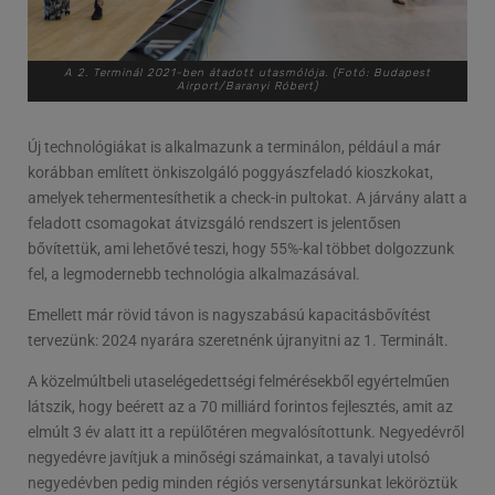
A 2. Terminál 2021-ben átadott utasmólója. (Fotó: Budapest
Airport/Baranyi Róbert)
Új technológiákat is alkalmazunk a terminálon, például a már
korábban említett önkiszolgáló poggyászfeladó kioszkokat,
amelyek tehermentesíthetik a check-in pultokat. A járvány alatt a
feladott csomagokat átvizsgáló rendszert is jelentősen
bővítettük, ami lehetővé teszi, hogy 55%-kal többet dolgozzunk
fel, a legmodernebb technológia alkalmazásával.
Emellett már rövid távon is nagyszabású kapacitásbővítést
tervezünk: 2024 nyarára szeretnénk újranyitni az 1. Terminált.
A közelmúltbeli utaselégedettségi felmérésekből egyértelműen
látszik, hogy beérett az a 70 milliárd forintos fejlesztés, amit az
elmúlt 3 év alatt itt a repülőtéren megvalósítottunk. Negyedévről
negyedévre javítjuk a minőségi számainkat, a tavalyi utolsó
negyedévben pedig minden régiós versenytársunkat leköröztük