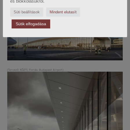
és blokkolásukról.
(Tervező: KÖZTI, Forrás: Budapest Airport)
Süti beállítások
Mindent elutasít
Sütik elfogadása
(Tervező: KÖZTI, Forrás: Budapest Airport)