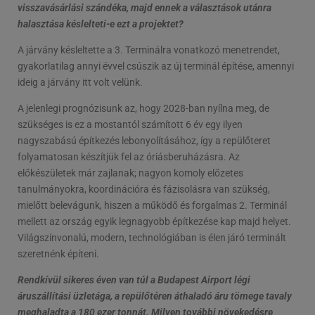
visszavásárlási szándéka, majd ennek a választások utánra
halasztása késlelteti-e ezt a projektet?
A járvány késleltette a 3. Terminálra vonatkozó menetrendet,
gyakorlatilag annyi évvel csúszik az új terminál építése, amennyi
ideig a járvány itt volt velünk.
A jelenlegi prognózisunk az, hogy 2028-ban nyílna meg, de
szükséges is ez a mostantól számított 6 év egy ilyen
nagyszabású építkezés lebonyolításához, így a repülőteret
folyamatosan készítjük fel az óriásberuházásra. Az
előkészületek már zajlanak; nagyon komoly előzetes
tanulmányokra, koordinációra és fázisolásra van szükség,
mielőtt belevágunk, hiszen a működő és forgalmas 2. Terminál
mellett az ország egyik legnagyobb építkezése kap majd helyet.
Világszínvonalú, modern, technológiában is élen járó terminált
szeretnénk építeni.
Rendkívül sikeres éven van túl a Budapest Airport légi
áruszállítási üzletága, a repülőtéren áthaladó áru tömege tavaly
meghaladta a 180 ezer tonnát. Milyen további növekedésre