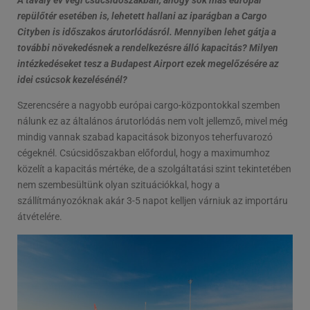
repülőtér esetében is, lehetett hallani az iparágban a Cargo
Cityben is időszakos árutorlódásról. Mennyiben lehet gátja a
további növekedésnek a rendelkezésre álló kapacitás? Milyen
intézkedéseket tesz a Budapest Airport ezek megelőzésére az
idei csúcsok kezelésénél?
Szerencsére a nagyobb európai cargo-központokkal szemben
nálunk ez az általános árutorlódás nem volt jellemző, mivel még
mindig vannak szabad kapacitások bizonyos teherfuvarozó
cégeknél. Csúcsidőszakban előfordul, hogy a maximumhoz
közelít a kapacitás mértéke, de a szolgáltatási szint tekintetében
nem szembesültünk olyan szituációkkal, hogy a
szállítmányozóknak akár 3-5 napot kelljen várniuk az importáru
átvételére.