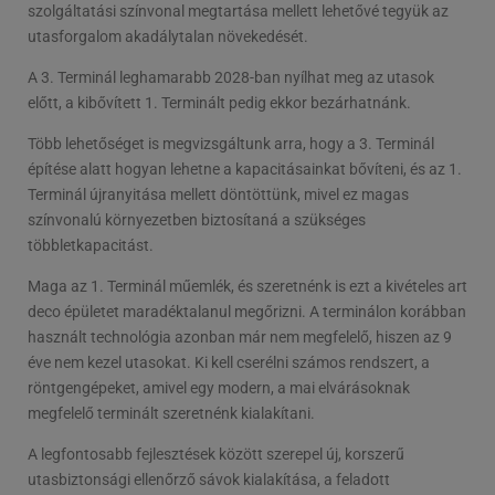
szolgáltatási színvonal megtartása mellett lehetővé tegyük az
utasforgalom akadálytalan növekedését.
A 3. Terminál leghamarabb 2028-ban nyílhat meg az utasok
előtt, a kibővített 1. Terminált pedig ekkor bezárhatnánk.
Több lehetőséget is megvizsgáltunk arra, hogy a 3. Terminál
építése alatt hogyan lehetne a kapacitásainkat bővíteni, és az 1.
Terminál újranyitása mellett döntöttünk, mivel ez magas
színvonalú környezetben biztosítaná a szükséges
többletkapacitást.
Maga az 1. Terminál műemlék, és szeretnénk is ezt a kivételes art
deco épületet maradéktalanul megőrizni. A terminálon korábban
használt technológia azonban már nem megfelelő, hiszen az 9
éve nem kezel utasokat. Ki kell cserélni számos rendszert, a
röntgengépeket, amivel egy modern, a mai elvárásoknak
megfelelő terminált szeretnénk kialakítani.
A legfontosabb fejlesztések között szerepel új, korszerű
utasbiztonsági ellenőrző sávok kialakítása, a feladott