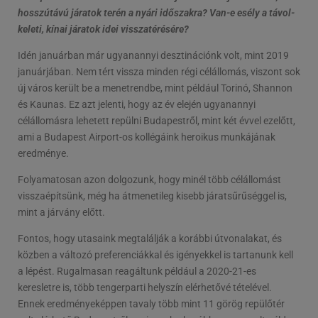
hosszútávú járatok terén a nyári időszakra? Van-e esély a távol-
keleti, kínai járatok idei visszatérésére?
Idén januárban már ugyanannyi desztinációnk volt, mint 2019
januárjában. Nem tért vissza minden régi célállomás, viszont sok
új város került be a menetrendbe, mint például Torinó, Shannon
és Kaunas. Ez azt jelenti, hogy az év elején ugyanannyi
célállomásra lehetett repülni Budapestről, mint két évvel ezelőtt,
ami a Budapest Airport-os kollégáink heroikus munkájának
eredménye.
Folyamatosan azon dolgozunk, hogy minél több célállomást
visszaépítsünk, még ha átmenetileg kisebb járatsűrűséggel is,
mint a járvány előtt.
Fontos, hogy utasaink megtalálják a korábbi útvonalakat, és
közben a változó preferenciákkal és igényekkel is tartanunk kell
a lépést. Rugalmasan reagáltunk például a 2020-21-es
keresletre is, több tengerparti helyszín elérhetővé tételével.
Ennek eredményeképpen tavaly több mint 11 görög repülőtér