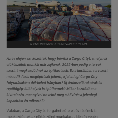
(Fotó: Budapest Airport/Baranyi Róbert)
Az év elején azt közölték, hogy bővítik a Cargo Cityt, amelynek
előkészületi munkái már zajlanak, 2022-ben pedig a tervek
szerint megkezdődnek az építkezések. Ez a korábban tervezett
második fázis megépítését jelenti, a jelenlegi Cargo City
folytatásaként dél-keleti irányban? Új árukezelő raktárak és
repülőgép-állóhelyek is épülhetnek? Mikor kezdődhet a
kivitelezés, mennyivel növelné meg a bővítés a jelenlegi
kapacitást és mikortól?
Valóban, a Cargo City és forgalmi előtere bővítésének is
megkezdődtek az előkészületi munkálatai, idén év végén