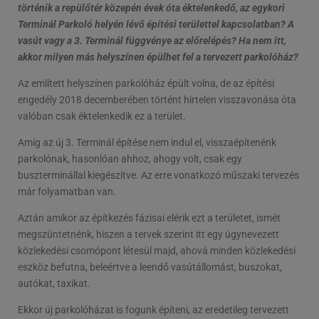
történik a repülőtér közepén évek óta éktelenkedő, az egykori
Terminál Parkoló helyén lévő építési területtel kapcsolatban? A
vasút vagy a 3. Terminál függvénye az előrelépés? Ha nem itt,
akkor milyen más helyszínen épülhet fel a tervezett parkolóház?
Az említett helyszínen parkolóház épült volna, de az építési
engedély 2018 decemberében történt hirtelen visszavonása óta
valóban csak éktelenkedik ez a terület.
Amíg az új 3. Terminál építése nem indul el, visszaépítenénk
parkolónak, hasonlóan ahhoz, ahogy volt, csak egy
buszterminállal kiegészítve. Az erre vonatkozó műszaki tervezés
már folyamatban van.
Aztán amikor az építkezés fázisai elérik ezt a területet, ismét
megszüntetnénk, hiszen a tervek szerint itt egy úgynevezett
közlekedési csomópont létesül majd, ahová minden közlekedési
eszköz befutna, beleértve a leendő vasútállomást, buszokat,
autókat, taxikat.
Ekkor új parkolóházat is fogunk építeni, az eredetileg tervezett