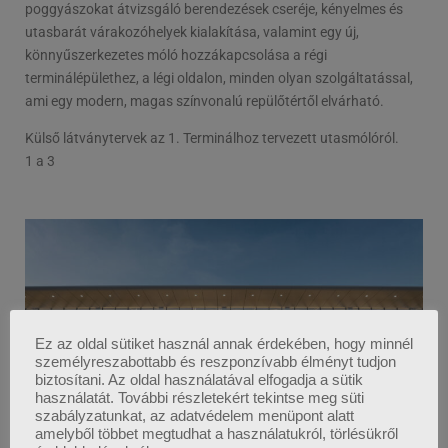
poggyászokat átvizsgáló berendezések cseréje, kényelmes és
utasbarát várakozóhelyek kialakítása, valamint egy új,
könnyűszerkezetes móló hozzákapcsolása a régi
terminálépülethez, a légi oldalon, minden olyan szolgáltatással,
ami egy modern, magas színvonalú repülőtértől elvárható.
Külső látványtervek az 1. Terminálhoz tervezett utasmólóról.
1
a 3
Ez az oldal sütiket használ annak érdekében, hogy minnél
személyreszabottabb és reszponzívabb élményt tudjon
biztosítani. Az oldal használatával elfogadja a sütik
használatát. További részletekért tekintse meg süti
szabályzatunkat, az adatvédelem menüpont alatt
amelyből többet megtudhat a használatukról, törlésükről