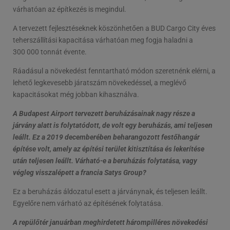
várhatóan az építkezés is megindul.
A tervezett fejlesztéseknek köszönhetően a BUD Cargo City éves
teherszállítási kapacitása várhatóan meg fogja haladni a
300 000 tonnát évente.
Ráadásul a növekedést fenntartható módon szeretnénk elérni, a
lehető legkevesebb járatszám növekedéssel, a meglévő
kapacitásokat még jobban kihasználva.
A Budapest Airport tervezett beruházásainak nagy része a
járvány alatt is folytatódott, de volt egy beruházás, ami teljesen
leállt. Ez a 2019 decemberében beharangozott festőhangár
építése volt, amely az építési terület kitisztítása és lekerítése
után teljesen leállt. Várható-e a beruházás folytatása, vagy
végleg visszalépett a francia Satys Group?
Ez a beruházás áldozatul esett a járványnak, és teljesen leállt.
Egyelőre nem várható az építésének folytatása.
A repülőtér januárban meghirdetett hárompilléres növekedési