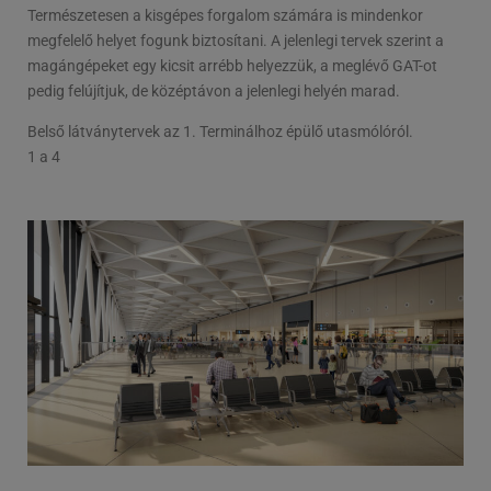
Természetesen a kisgépes forgalom számára is mindenkor
megfelelő helyet fogunk biztosítani. A jelenlegi tervek szerint a
magángépeket egy kicsit arrébb helyezzük, a meglévő GAT-ot
pedig felújítjuk, de középtávon a jelenlegi helyén marad.
Belső látványtervek az 1. Terminálhoz épülő utasmólóról.
1
a 4