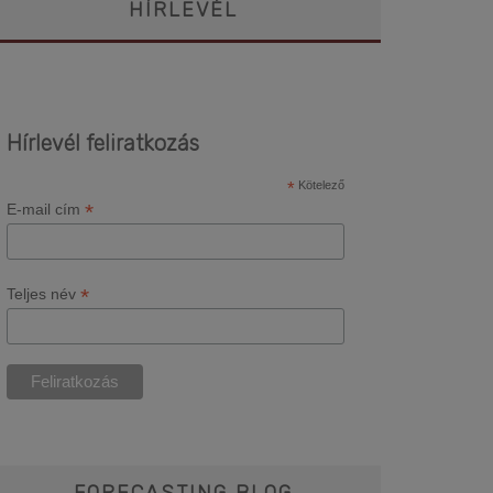
HÍRLEVÉL
Hírlevél feliratkozás
*
Kötelező
*
E-mail cím
*
Teljes név
FORECASTING BLOG