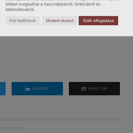
többet megtudhat a használatukról, törlésükről és
blokkolásukról.
Sütik elfogadása
Süti beállítások
Mindent elutasít
LINKEDIN
EMAIL CÍM
kterrel jelöltük