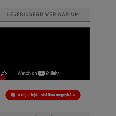
LEGFRISSEBB WEBINÁRIUM
A teljes lejátszási lista megnyitása