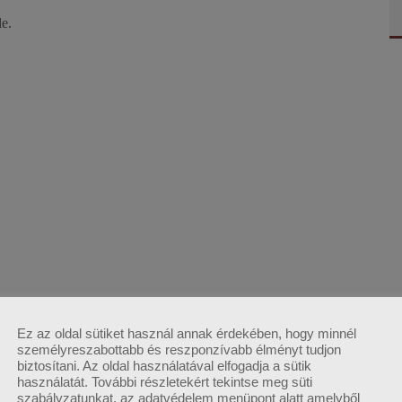
Ez az oldal sütiket használ annak érdekében, hogy minnél
személyreszabottabb és reszponzívabb élményt tudjon
biztosítani. Az oldal használatával elfogadja a sütik
használatát. További részletekért tekintse meg süti
szabályzatunkat, az adatvédelem menüpont alatt amelyből