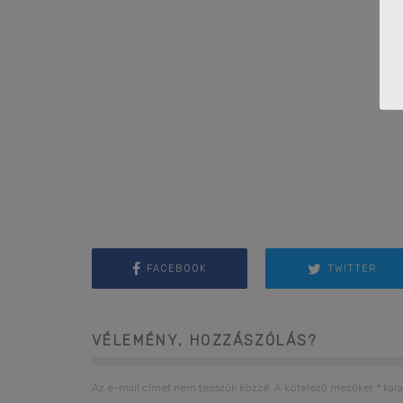
FACEBOOK
TWITTER
VÉLEMÉNY, HOZZÁSZÓLÁS?
Az e-mail címet nem tesszük közzé.
A kötelező mezőket
*
kara