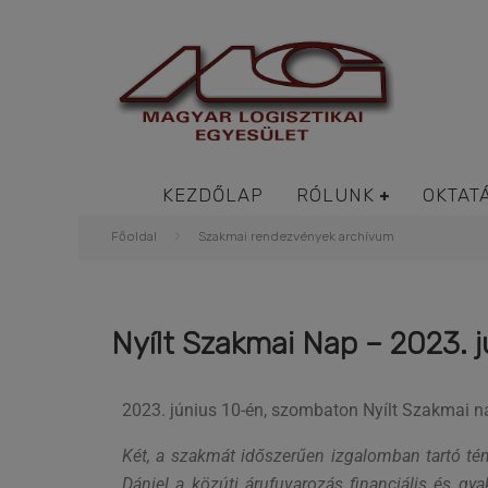
KEZDŐLAP
RÓLUNK
OKTAT
Főoldal
Szakmai rendezvények archívum
Nyílt Szakmai Nap – 2023. j
2023. június 10-én, szombaton Nyílt Szakmai na
Két, a szakmát időszerűen izgalomban tartó tém
Dániel a közúti árufuvarozás financiális és gy