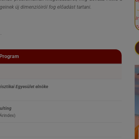
Ü
geinek új dimenzióiról fog előadást tartani.
I
z
.
Program
isztikai Egyesület elnöke
ulting
Árindex)