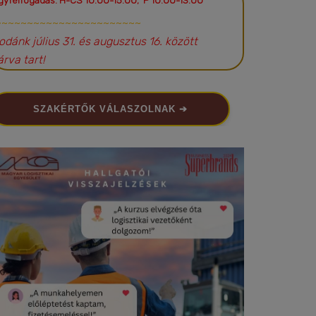
gyfélfogadás: H-CS 10:00-15:00; P 10:00-13:00
~~~~~~~~~~~~~~~~~~~~~~~
rodánk július 31. és augusztus 16. között
árva tart!
SZAKÉRTŐK VÁLASZOLNAK ➔