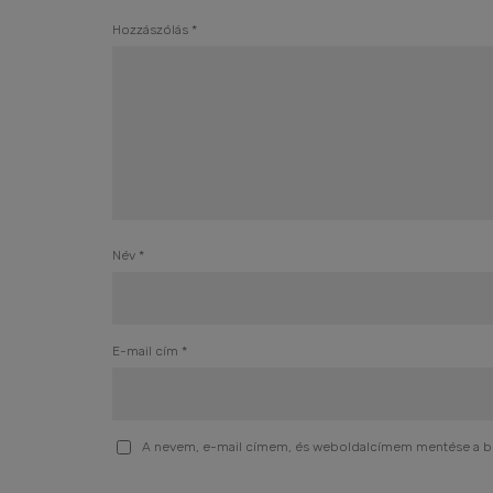
Hozzászólás
*
Név
*
E-mail cím
*
A nevem, e-mail címem, és weboldalcímem mentése a 