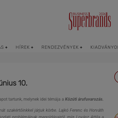
ÁS
HÍREK
RENDEZVÉNYEK
KIADVÁNYO
únius 10.
pot tartunk, melynek idei témája a
Közúti árufuvarozás.
át szakértőinkkel járjuk körbe. Lajkó Ferenc és Horváth
akorlati problémáinak megoldásairól, míg Lovász Attila a