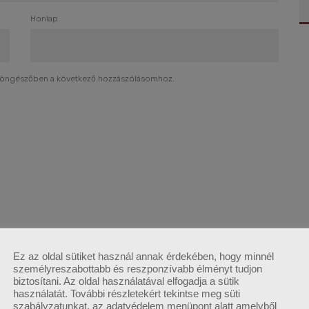
Honlap
böngészőben a következő hozzászólásomhoz.
Ez az oldal sütiket használ annak érdekében, hogy minnél
személyreszabottabb és reszponzívabb élményt tudjon
biztosítani. Az oldal használatával elfogadja a sütik
használatát. További részletekért tekintse meg süti
szabályzatunkat, az adatvédelem menüpont alatt amelyből