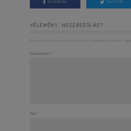
FACEBOOK
TWITTER
VÉLEMÉNY, HOZZÁSZÓLÁS?
Az e-mail címet nem tesszük közzé.
A kötelező mezőket
*
kara
Hozzászólás
*
Név
*