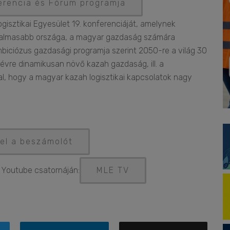
ferencia és Fórum programja
gisztikai Egyesület 19. konferenciáját, amelynek
zgalmasabb országa, a magyar gazdaság számára
biciózus gazdasági programja szerint 2050-re a világ 30
l-évre dinamikusan növő kazah gazdaság, ill. a
tal, hogy a magyar kazah logisztikai kapcsolatok nagy
i el a beszámolót
 Youtube csatornáján:
MLE TV