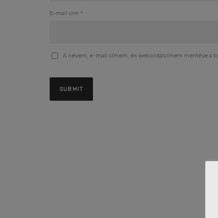
E-mail cím
*
A nevem, e-mail címem, és weboldalcímem mentése a 