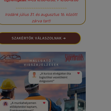
Ügyfélfogadás: H-CS 10:00-15:00; P 10:00-13:00
~~~~~~~~~~~~~~~~~~~~~~~
Irodánk július 31. és augusztus 16. között
zárva tart!
SZAKÉRTŐK VÁLASZOLNAK ➔