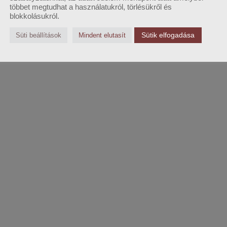
többet megtudhat a használatukról, törlésükről és
blokkolásukról.
Sütik elfogadása
Süti beállítások
Mindent elutasít