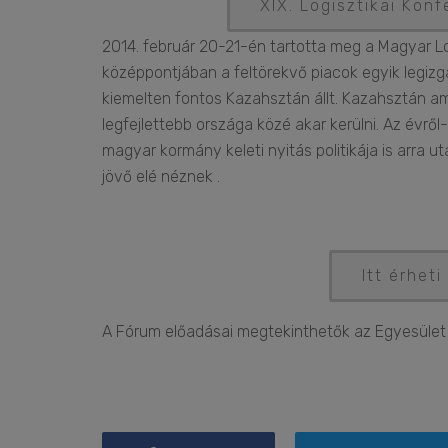
XIX. Logisztikai Kon
2014. február 20-21-én tartotta meg a Magyar Lo
középpontjában a feltörekvő piacok egyik legi
kiemelten fontos Kazahsztán állt. Kazahsztán am
legfejlettebb országa közé akar kerülni. Az évrő
magyar kormány keleti nyitás politikája is arra u
jövő elé néznek
.
Itt érhet
A Fórum előadásai megtekinthetők az Egyesület