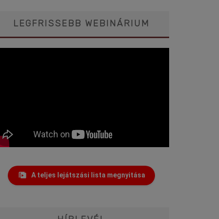
LEGFRISSEBB WEBINÁRIUM
A teljes lejátszási lista megnyitása