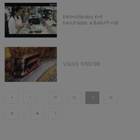
Kétmilliárdos K+F
beruházás a Balluff-nál
VOLVO 9700 DD
1
…
71
72
73
74
75
…
78