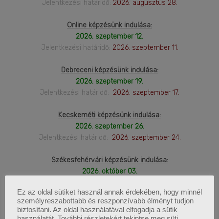
Jelentkezési határidő:
2026. augusztus 28.
Online képzésünk indulása:
2026. szeptember 12.
Jelentkezési határidő:
2026. szeptember 11.
Debreceni képzésünk indulása:
2026. szeptember 19.
Jelentkezési határidő:
2026. szeptember 17.
Kecskeméti képzésünk indulása:
2026. szeptember 26.
Jelentkezési határidő:
2026. szeptember 24.
Székesfehérvári képzésünk indulása:
2026. október 03.
jelentkezési határidő:
2026. október 01.
Ez az oldal sütiket használ annak érdekében, hogy minnél
személyreszabottabb és reszponzívabb élményt tudjon
Nyíregyházi képzésünk indulása:
biztosítani. Az oldal használatával elfogadja a sütik
2026. október 10.
használatát. További részletekért tekintse meg süti