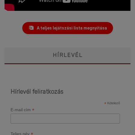
A teljes lejátszási lista megnyitása
HÍRLEVÉL
Hírlevél feliratkozás
*
Kötelező
*
E-mail cím
*
Teljes név