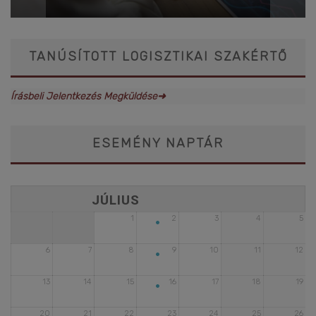
TANÚSÍTOTT LOGISZTIKAI SZAKÉRTŐ
Írásbeli Jelentkezés Megküldése➜
ESEMÉNY NAPTÁR
•
1
2
3
4
5
•
6
7
8
9
10
11
12
•
13
14
15
16
17
18
19
20
21
22
23
24
25
26