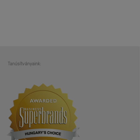
Tanúsítványaink: