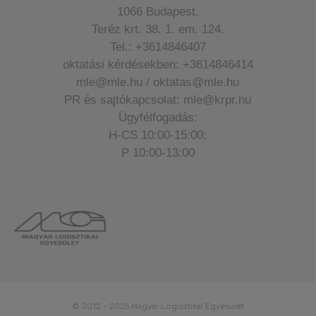
1066 Budapest,
Teréz krt. 38. 1. em. 124.
Tel.: +3614846407
oktatási kérdésekben: +3614846414
mle@mle.hu / oktatas@mle.hu
PR és sajtókapcsolat: mle@krpr.hu
Ügyfélfogadás:
H-CS 10:00-15:00;
P 10:00-13:00
© 2012 - 2025 Magyar Logisztikai Egyesület