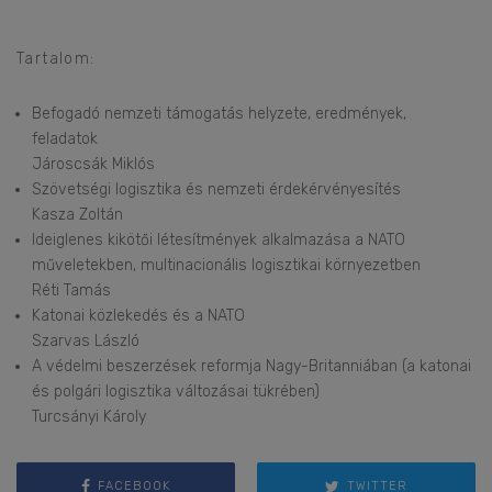
Tartalom:
Befogadó nemzeti támogatás helyzete, eredmények,
feladatok
Jároscsák Miklós
Szövetségi logisztika és nemzeti érdekérvényesítés
Kasza Zoltán
Ideiglenes kikötői létesítmények alkalmazása a NATO
műveletekben, multinacionális logisztikai környezetben
Réti Tamás
Katonai közlekedés és a NATO
Szarvas László
A védelmi beszerzések reformja Nagy-Britanniában (a katonai
és polgári logisztika változásai tükrében)
Turcsányi Károly
FACEBOOK
TWITTER