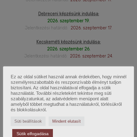
Debreceni képzésünk indulása:
2026. szeptember 19.
Jelentkezési határidő:
2026. szeptember 17.
Kecskeméti képzésünk indulása:
2026. szeptember 26.
Jelentkezési határidő:
2026. szeptember 24.
Székesfehérvári képzésünk indulása:
Ez az oldal sütiket használ annak érdekében, hogy minnél
2026. október 03.
személyreszabottabb és reszponzívabb élményt tudjon
jelentkezési határidő:
2026. október 01.
biztosítani. Az oldal használatával elfogadja a sütik
használatát. További részletekért tekintse meg süti
Nyíregyházi képzésünk indulása:
szabályzatunkat, az adatvédelem menüpont alatt
amelyből többet megtudhat a használatukról, törlésükről
2026. október 10.
és blokkolásukról.
Jelentkezési határidő:
2026. október 08.
Süti beállítások
Mindent elutasít
Szegedi képzésünk indulása:
2026. november 14.
Sütik elfogadása