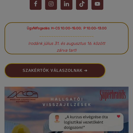
Ügyfélfogadás: H-CS 10:00-15:00; P 10:00-13:00
~~~~~~~~~~~~~~~~~~~~~~~
Irodánk július 31. és augusztus 16. között
zárva tart!
SZAKÉRTŐK VÁLASZOLNAK ➔