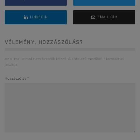
LINKEDIN
EMAIL CÍM
VÉLEMÉNY, HOZZÁSZÓLÁS?
Az e-mail címet nem tesszük közzé.
A kötelező mezőket
*
karakterrel
jelöltük
Hozzászólás
*