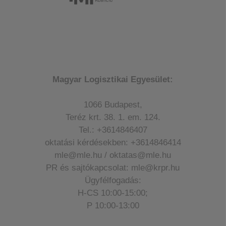
Magyar Logisztikai Egyesület:
1066 Budapest,
Teréz krt. 38. 1. em. 124.
Tel.: +3614846407
oktatási kérdésekben: +3614846414
mle@mle.hu / oktatas@mle.hu
PR és sajtókapcsolat: mle@krpr.hu
Ügyfélfogadás:
H-CS 10:00-15:00;
P 10:00-13:00