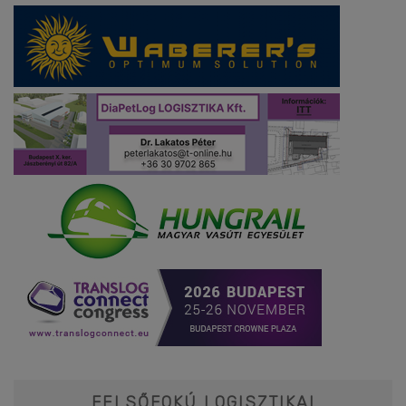
FELSŐFOKÚ LOGISZTIKAI