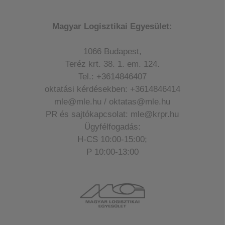
Magyar Logisztikai Egyesület:
1066 Budapest,
Teréz krt. 38. 1. em. 124.
Tel.: +3614846407
oktatási kérdésekben: +3614846414
mle@mle.hu / oktatas@mle.hu
PR és sajtókapcsolat: mle@krpr.hu
Ügyfélfogadás:
H-CS 10:00-15:00;
P 10:00-13:00