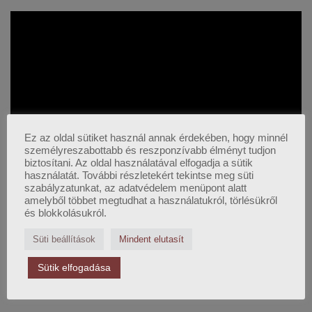
Ez az oldal sütiket használ annak érdekében, hogy minnél
személyreszabottabb és reszponzívabb élményt tudjon
biztosítani. Az oldal használatával elfogadja a sütik
használatát. További részletekért tekintse meg süti
szabályzatunkat, az adatvédelem menüpont alatt
amelyből többet megtudhat a használatukról, törlésükről
és blokkolásukról.
A teljes lejátszási lista megnyitása
Süti beállítások
Mindent elutasít
Sütik elfogadása
HÍRLEVÉL