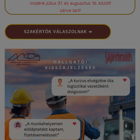
Irodánk július 31. és augusztus 16. között
zárva tart!
SZAKÉRTŐK VÁLASZOLNAK ➔